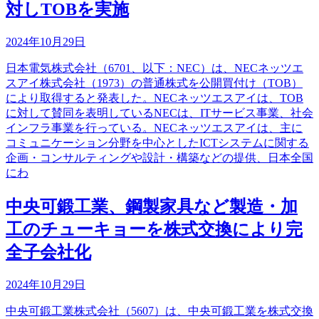
対しTOBを実施
2024年10月29日
日本電気株式会社（6701、以下：NEC）は、NECネッツエ
スアイ株式会社（1973）の普通株式を公開買付け（TOB）
により取得すると発表した。NECネッツエスアイは、TOB
に対して賛同を表明しているNECは、ITサービス事業、社会
インフラ事業を行っている。NECネッツエスアイは、主に
コミュニケーション分野を中心としたICTシステムに関する
企画・コンサルティングや設計・構築などの提供、日本全国
にわ
中央可鍛工業、鋼製家具など製造・加
工のチューキョーを株式交換により完
全子会社化
2024年10月29日
中央可鍛工業株式会社（5607）は、中央可鍛工業を株式交換