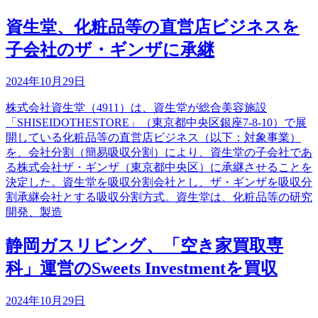
資生堂、化粧品等の直営店ビジネスを
子会社のザ・ギンザに承継
2024年10月29日
株式会社資生堂（4911）は、資生堂が総合美容施設
「SHISEIDOTHESTORE」（東京都中央区銀座7-8-10）で展
開している化粧品等の直営店ビジネス（以下：対象事業）
を、会社分割（簡易吸収分割）により、資生堂の子会社であ
る株式会社ザ・ギンザ（東京都中央区）に承継させることを
決定した。資生堂を吸収分割会社とし、ザ・ギンザを吸収分
割承継会社とする吸収分割方式。資生堂は、化粧品等の研究
開発、製造
静岡ガスリビング、「空き家買取専
科」運営のSweets Investmentを買収
2024年10月29日