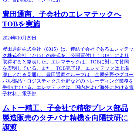
豊田通商、子会社のエレマテックへ
TOBを実施
2024年10月29日
豊田通商株式会社（8015）は、連結子会社であるエレマテッ
ク株式会社（2715）の株式を、公開買付け（TOB）により
取得すると発表した。エレマテックは、TOBに対して賛同
を表明している。また、TOB完了後、エレマテックは上場
廃止となる見通し。豊田通商グループは、金属分野やグロー
バル部品・ロジスティクス分野などのトレーディング業務を
手掛けている。エレマテックは、国内および海外における電
子材料、電子部
ムトー精工、子会社で精密プレス部品
製造販売のタチバナ精機を向陽技研に
譲渡