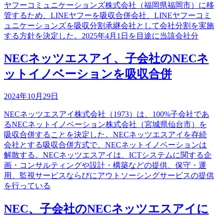
ヤフーコミュニケーションズ株式会社（福岡県福岡市）に移
管するため、LINEヤフーを吸収合併会社、LINEヤフーコミ
ュニケーションズを吸収分割承継会社として会社分割を実施
する方針を決定した。2025年4月1日を目途に当該会社分
NECネッツエスアイ、子会社のNECネ
ットイノベーションを吸収合併
2024年10月29日
NECネッツエスアイ株式会社（1973）は、100%子会社であ
るNECネットイノベーション株式会社（宮城県仙台市）を
吸収合併することを決定した。NECネッツエスアイを存続
会社とする吸収合併方式で、NECネットイノベーションは
解散する。NECネッツエスアイは、ICTシステムに関する企
画・コンサルティングや設計・構築などの提供、保守・運
用、監視サービスならびにアウトソーシングサービスの提供
を行っている
NEC、子会社のNECネッツエスアイに