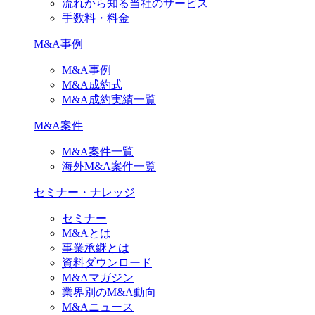
流れから知る当社のサービス
手数料・料金
M&A事例
M&A事例
M&A成約式
M&A成約実績一覧
M&A案件
M&A案件一覧
海外M&A案件一覧
セミナー・ナレッジ
セミナー
M&Aとは
事業承継とは
資料ダウンロード
M&Aマガジン
業界別のM&A動向
M&Aニュース