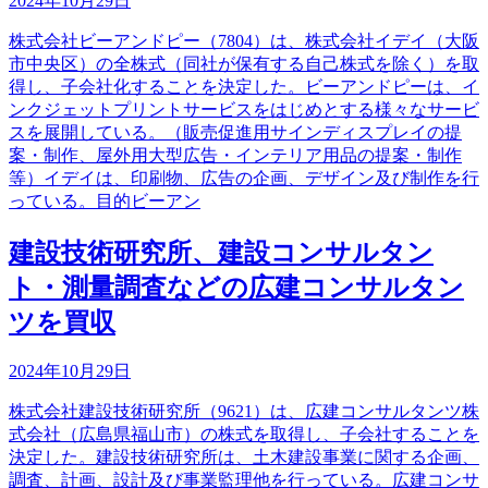
2024年10月29日
株式会社ビーアンドピー（7804）は、株式会社イデイ（大阪
市中央区）の全株式（同社が保有する自己株式を除く）を取
得し、子会社化することを決定した。ビーアンドピーは、イ
ンクジェットプリントサービスをはじめとする様々なサービ
スを展開している。（販売促進用サインディスプレイの提
案・制作、屋外用大型広告・インテリア用品の提案・制作
等）イデイは、印刷物、広告の企画、デザイン及び制作を行
っている。目的ビーアン
建設技術研究所、建設コンサルタン
ト・測量調査などの広建コンサルタン
ツを買収
2024年10月29日
株式会社建設技術研究所（9621）は、広建コンサルタンツ株
式会社（広島県福山市）の株式を取得し、子会社することを
決定した。建設技術研究所は、土木建設事業に関する企画、
調査、計画、設計及び事業監理他を行っている。広建コンサ