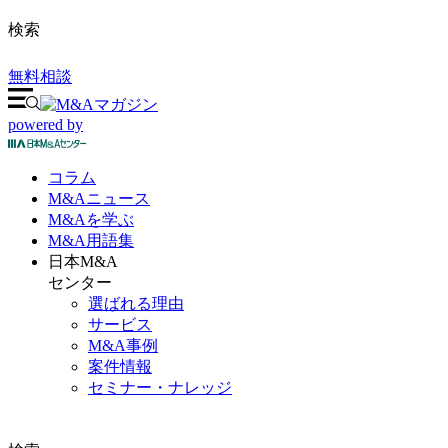
検索
無料相談
powered by
コラム
M&A
ニュース
M&Aを
学ぶ
M&A
用語集
日本M&A
センター
選ばれる理由
サービス
M&A事例
案件情報
セミナー・ナレッジ