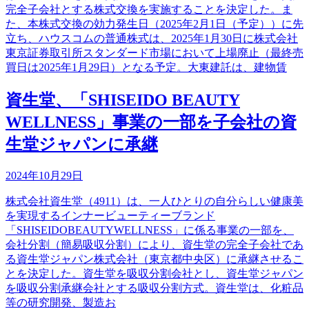
完全子会社とする株式交換を実施することを決定した。ま
た、本株式交換の効力発生日（2025年2月1日（予定））に先
立ち、ハウスコムの普通株式は、2025年1月30日に株式会社
東京証券取引所スタンダード市場において上場廃止（最終売
買日は2025年1月29日）となる予定。大東建託は、建物賃
資生堂、「SHISEIDO BEAUTY
WELLNESS」事業の一部を子会社の資
生堂ジャパンに承継
2024年10月29日
株式会社資生堂（4911）は、一人ひとりの自分らしい健康美
を実現するインナービューティーブランド
「SHISEIDOBEAUTYWELLNESS」に係る事業の一部を、
会社分割（簡易吸収分割）により、資生堂の完全子会社であ
る資生堂ジャパン株式会社（東京都中央区）に承継させるこ
とを決定した。資生堂を吸収分割会社とし、資生堂ジャパン
を吸収分割承継会社とする吸収分割方式。資生堂は、化粧品
等の研究開発、製造お