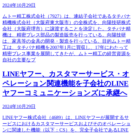
2024年10月29日
ムトー精工株式会社（7927）は、連結子会社であるタチバナ
精機株式会社（大阪府東大阪市）の全株式を、向陽技研株式
会社（大阪府堺市）に譲渡することを決定した。タチバナ精
機は、精密プレス部品の製造販売を行っている。向陽技研
は、家具等の金具の開発・製造を行っている。目的ムトー精
工は、タチバナ精機を2007年1月に買収し、17年にわたって
精密プレス事業を展開してきたが、ムトー精工の経営資源を
自社の主要なプ
LINEヤフー、カスタマーサービス・オ
ペレーション関連機能を子会社のLINE
ヤフーコミュニケーションズに承継へ
2024年10月29日
LINEヤフー株式会社（4689）は、LINEヤフーが展開するサ
ービスにおけるカスタマーサービスおよびそのオペレーショ
ンに関連した機能（以下：CS）を、完全子会社であるLINE