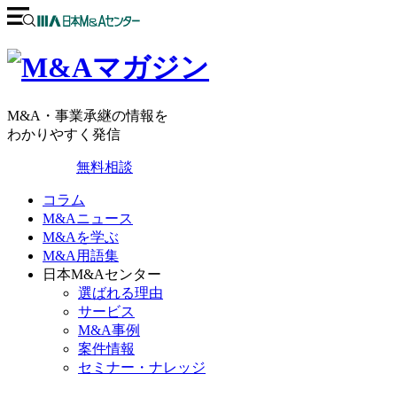
M&A・事業承継の情報を
わかりやすく発信
無料相談
コラム
M&Aニュース
M&Aを学ぶ
M&A用語集
日本M&Aセンター
選ばれる理由
サービス
M&A事例
案件情報
セミナー・ナレッジ