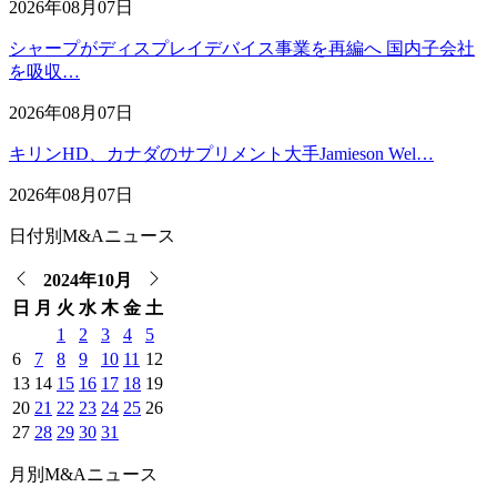
2026年08月07日
シャープがディスプレイデバイス事業を再編へ 国内子会社
を吸収…
2026年08月07日
キリンHD、カナダのサプリメント大手Jamieson Wel…
2026年08月07日
日付別M&Aニュース
2024年10月
日
月
火
水
木
金
土
1
2
3
4
5
6
7
8
9
10
11
12
13
14
15
16
17
18
19
20
21
22
23
24
25
26
27
28
29
30
31
月別M&Aニュース