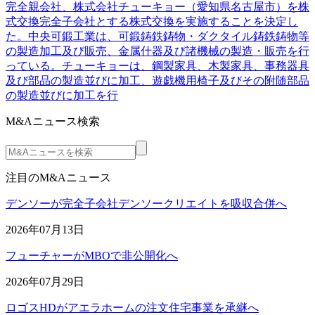
完全親会社、株式会社チューキョー（愛知県名古屋市）を株
式交換完全子会社とする株式交換を実施することを決定し
た。中央可鍛工業は、可鍛鋳鉄鋳物・ダクタイル鋳鉄鋳物等
の製造加工及び販売、金属什器及び諸機械の製造・販売を行
っている。チューキョーは、鋼製家具、木製家具、事務器具
及び部品の製造並びに加工、遊戯機用椅子及びその附随部品
の製造並びに加工を行
M&Aニュース検索
注目のM&Aニュース
デンソーが完全子会社デンソークリエイトを吸収合併へ
2026年07月13日
フューチャーがMBOで非公開化へ
2026年07月29日
ロゴスHDがアエラホームの注文住宅事業を承継へ