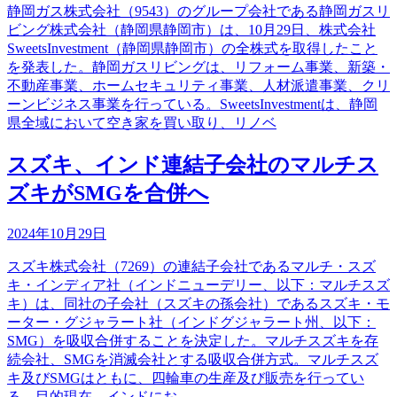
静岡ガス株式会社（9543）のグループ会社である静岡ガスリ
ビング株式会社（静岡県静岡市）は、10月29日、株式会社
SweetsInvestment（静岡県静岡市）の全株式を取得したこと
を発表した。静岡ガスリビングは、リフォーム事業、新築・
不動産事業、ホームセキュリティ事業、人材派遣事業、クリ
ーンビジネス事業を行っている。SweetsInvestmentは、静岡
県全域において空き家を買い取り、リノベ
スズキ、インド連結子会社のマルチス
ズキがSMGを合併へ
2024年10月29日
スズキ株式会社（7269）の連結子会社であるマルチ・スズ
キ・インディア社（インドニューデリー、以下：マルチスズ
キ）は、同社の子会社（スズキの孫会社）であるスズキ・モ
ーター・グジャラート社（インドグジャラート州、以下：
SMG）を吸収合併することを決定した。マルチスズキを存
続会社、SMGを消滅会社とする吸収合併方式。マルチスズ
キ及びSMGはともに、四輪車の生産及び販売を行ってい
る。目的現在、インドにお