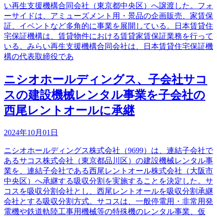
い再生支援機構合同会社（東京都中央区）へ譲渡した。フォ
ーサイドは、アミューズメント用・景品の企画販売、家賃保
証、イベントなど多角的に事業を展開している。日本賃貸住
宅保証機構は、賃貸物件における賃貸家賃保証業務を行って
いる。みらい再生支援機構合同会社は、日本賃貸住宅保証機
構の代表取締役であ
ニシオホールディングス、子会社サコ
スの建設機械レンタル事業を子会社の
西尾レントオールに承継
2024年10月01日
ニシオホールディングス株式会社（9699）は、連結子会社で
あるサコス株式会社（東京都品川区）の建設機械レンタル事
業を、連結子会社である西尾レントオール株式会社（大阪市
中央区）へ承継する吸収分割を実施することを決定した。サ
コスを吸収分割会社とし、西尾レントオールを吸収分割承継
会社とする吸収分割方式。サコスは、一般停電用・非常用発
電機や鉄道軌陸工事用機械等の特殊機のレンタル事業、仮