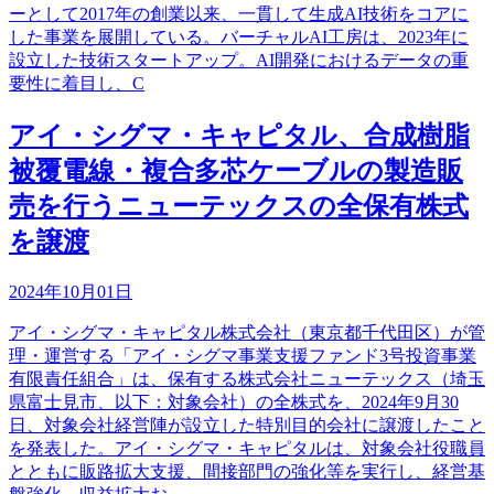
ーとして2017年の創業以来、一貫して生成AI技術をコアに
した事業を展開している。バーチャルAI工房は、2023年に
設立した技術スタートアップ。AI開発におけるデータの重
要性に着目し、C
アイ・シグマ・キャピタル、合成樹脂
被覆電線・複合多芯ケーブルの製造販
売を行うニューテックスの全保有株式
を譲渡
2024年10月01日
アイ・シグマ・キャピタル株式会社（東京都千代田区）が管
理・運営する「アイ・シグマ事業支援ファンド3号投資事業
有限責任組合」は、保有する株式会社ニューテックス（埼玉
県富士見市、以下：対象会社）の全株式を、2024年9月30
日、対象会社経営陣が設立した特別目的会社に譲渡したこと
を発表した。アイ・シグマ・キャピタルは、対象会社役職員
とともに販路拡大支援、間接部門の強化等を実行し、経営基