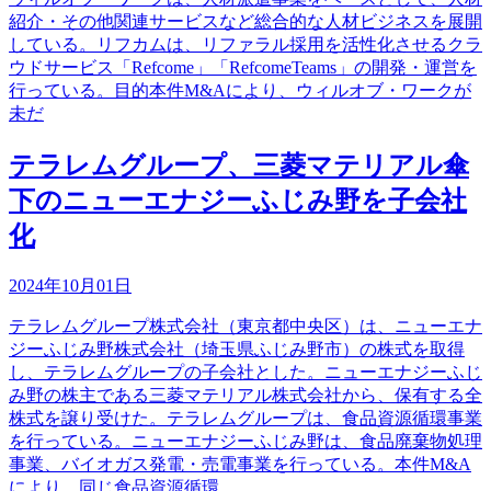
紹介・その他関連サービスなど総合的な人材ビジネスを展開
している。リフカムは、リファラル採用を活性化させるクラ
ウドサービス「Refcome」「RefcomeTeams」の開発・運営を
行っている。目的本件M&Aにより、ウィルオブ・ワークが
未だ
テラレムグループ、三菱マテリアル傘
下のニューエナジーふじみ野を子会社
化
2024年10月01日
テラレムグループ株式会社（東京都中央区）は、ニューエナ
ジーふじみ野株式会社（埼玉県ふじみ野市）の株式を取得
し、テラレムグループの子会社とした。ニューエナジーふじ
み野の株主である三菱マテリアル株式会社から、保有する全
株式を譲り受けた。テラレムグループは、食品資源循環事業
を行っている。ニューエナジーふじみ野は、食品廃棄物処理
事業、バイオガス発電・売電事業を行っている。本件M&A
により、同じ食品資源循環