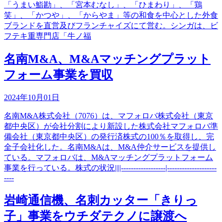
「うまい鮨勘」、「宮本むなし」、「ひまわり」、「鶏
笑」、「かつや」、「からやま」等の和食を中心とした外食
ブランドを直営及びフランチャイズにて営む。シンガは、ビ
フテキ重専門店「牛ノ福
名南M&A、M&Aマッチングプラット
フォーム事業を買収
2024年10月01日
名南M&A株式会社（7076）は、マフォロバ株式会社（東京
都中央区）が会社分割により新設した株式会社マフォロバ準
備会社（東京都中央区）の発行済株式の100％を取得し、完
全子会社化した。名南M&Aは、M&A仲介サービスを提供し
ている。マフォロバは、M&Aマッチングプラットフォーム
事業を行っている。株式の状況||||------------------|--------------------
----
岩崎通信機、名刺カッター「きりっ
子」事業をウチダテクノに譲渡へ