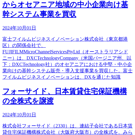
からオセアニア地域の中小企業向け基
幹システム事業を買収
2024年10月01日
富士フイルムビジネスイノベーション株式会社（東京都港
区）の関係会社で、
FUJIFILMMicroChannelServicesPtyLtd（オーストラリアシド
ニー）は、DXCTechnologyCompany（米国バージニア州、以
下：DXCTechnology社）のオセアニアにおける中堅・中小企
業向けの基幹システム販売・導入支援事業を買収した。富士
フイルムビジネスイノベーションは、DXを通じた知識
フォーサイド、日本賃貸住宅保証機構
の全株式を譲渡
2024年10月01日
株式会社フォーサイド（2330）は、連結子会社である日本賃
貸住宅保証機構株式会社（大阪府大阪市）の全株式を、みら