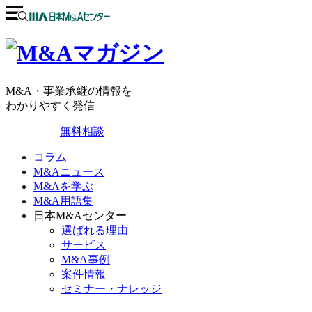
M&A・事業承継の情報を
わかりやすく発信
無料相談
コラム
M&Aニュース
M&Aを学ぶ
M&A用語集
日本M&Aセンター
選ばれる理由
サービス
M&A事例
案件情報
セミナー・ナレッジ