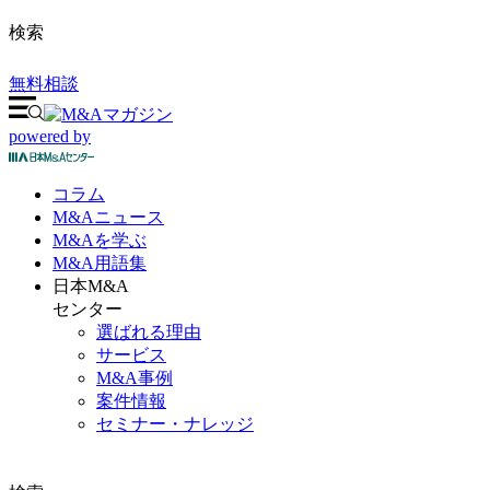
検索
無料相談
powered by
コラム
M&A
ニュース
M&Aを
学ぶ
M&A
用語集
日本M&A
センター
選ばれる理由
サービス
M&A事例
案件情報
セミナー・ナレッジ