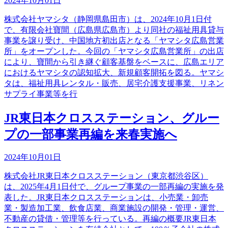
2024年10月01日
株式会社ヤマシタ（静岡県島田市）は、2024年10月1日付
で、有限会社寶間（広島県広島市）より同社の福祉用具貸与
事業を譲り受け、中国地方初出店となる「ヤマシタ広島営業
所」をオープンした。今回の「ヤマシタ広島営業所」の出店
により、寶間から引き継ぐ顧客基盤をベースに、広島エリア
におけるヤマシタの認知拡大、新規顧客開拓を図る。ヤマシ
タは、福祉用具レンタル・販売、居宅介護支援事業、リネン
サプライ事業等を行
JR東日本クロスステーション、グルー
プの一部事業再編を来春実施へ
2024年10月01日
株式会社JR東日本クロスステーション（東京都渋谷区）
は、2025年4月1日付で、グループ事業の一部再編の実施を発
表した。JR東日本クロスステーションは、小売業・卸売
業・製造加工業、飲食店業、商業施設の開発・管理・運営、
不動産の貸借・管理等を行っている。再編の概要JR東日本