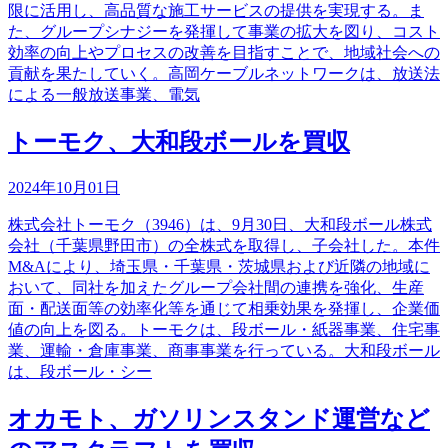
限に活用し、高品質な施工サービスの提供を実現する。ま
た、グループシナジーを発揮して事業の拡大を図り、コスト
効率の向上やプロセスの改善を目指すことで、地域社会への
貢献を果たしていく。高岡ケーブルネットワークは、放送法
による一般放送事業、電気
トーモク、大和段ボールを買収
2024年10月01日
株式会社トーモク（3946）は、9月30日、大和段ボール株式
会社（千葉県野田市）の全株式を取得し、子会社した。本件
M&Aにより、埼玉県・千葉県・茨城県および近隣の地域に
おいて、同社を加えたグループ会社間の連携を強化、生産
面・配送面等の効率化等を通じて相乗効果を発揮し、企業価
値の向上を図る。トーモクは、段ボール・紙器事業、住宅事
業、運輸・倉庫事業、商事事業を行っている。大和段ボール
は、段ボール・シー
オカモト、ガソリンスタンド運営など