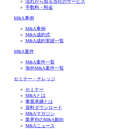
流れから知る当社のサービス
手数料・料金
M&A事例
M&A事例
M&A成約式
M&A成約実績一覧
M&A案件
M&A案件一覧
海外M&A案件一覧
セミナー・ナレッジ
セミナー
M&Aとは
事業承継とは
資料ダウンロード
M&Aマガジン
業界別のM&A動向
M&Aニュース