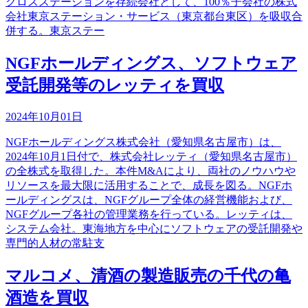
クロスステーションを存続会社として、100％子会社の株式
会社東京ステーション・サービス（東京都台東区）を吸収合
併する。東京ステー
NGFホールディングス、ソフトウェア
受託開発等のレッティを買収
2024年10月01日
NGFホールディングス株式会社（愛知県名古屋市）は、
2024年10月1日付で、株式会社レッティ（愛知県名古屋市）
の全株式を取得した。本件M&Aにより、両社のノウハウや
リソースを最大限に活用することで、成長を図る。NGFホ
ールディングスは、NGFグループ全体の経営機能および、
NGFグループ各社の管理業務を行っている。レッティは、
システム会社。東海地方を中心にソフトウェアの受託開発や
専門的人材の常駐支
マルコメ、清酒の製造販売の千代の亀
酒造を買収