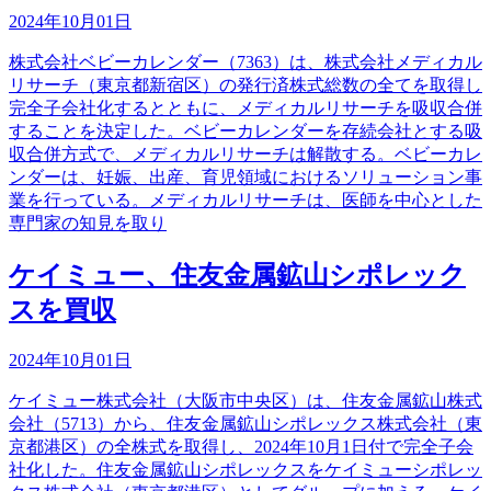
2024年10月01日
株式会社ベビーカレンダー（7363）は、株式会社メディカル
リサーチ（東京都新宿区）の発行済株式総数の全てを取得し
完全子会社化するとともに、メディカルリサーチを吸収合併
することを決定した。ベビーカレンダーを存続会社とする吸
収合併方式で、メディカルリサーチは解散する。ベビーカレ
ンダーは、妊娠、出産、育児領域におけるソリューション事
業を行っている。メディカルリサーチは、医師を中心とした
専門家の知見を取り
ケイミュー、住友金属鉱山シポレック
スを買収
2024年10月01日
ケイミュー株式会社（大阪市中央区）は、住友金属鉱山株式
会社（5713）から、住友金属鉱山シポレックス株式会社（東
京都港区）の全株式を取得し、2024年10月1日付で完全子会
社化した。住友金属鉱山シポレックスをケイミューシポレッ