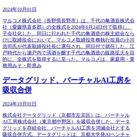
2024年10月01日
マルコメ株式会社（長野県長野市）は、千代の亀酒造株式会
社（愛媛県喜多郡）の全株式を2024年6月24日付で取得し、
子会社化した。同日に行われた千代の亀酒造の株主総会なら
びに取締役会において、マルコメ取締役常務執行役員の小川
浩司氏が代表取締役社長に選任され、同日付で就任した。江
戸時代から瀬戸内で清酒を醸す千代の亀酒造の販路拡大を目
的に、全株式を取得するに至った。マルコメは、家庭用・業
務用みそ・即席み
データグリッド、バーチャルAI工房を
吸収合併
2024年10月01日
株式会社データグリッド（京都市左京区）は、バーチャル
AI工房株式会社（東京都中野区）を吸収合併した。データ
グリッドを存続会社、バーチャルAI工房を消滅会社とする
吸収合併方式。データグリッドは、京都大学発AIベンチャ