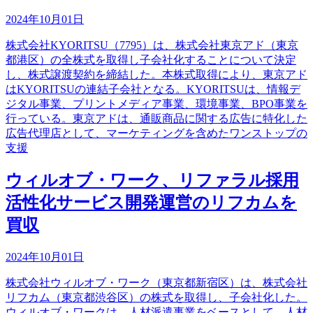
2024年10月01日
株式会社KYORITSU（7795）は、株式会社東京アド（東京
都港区）の全株式を取得し子会社化することについて決定
し、株式譲渡契約を締結した。本株式取得により、東京アド
はKYORITSUの連結子会社となる。KYORITSUは、情報デ
ジタル事業、プリントメディア事業、環境事業、BPO事業を
行っている。東京アドは、通販商品に関する広告に特化した
広告代理店として、マーケティングを含めたワンストップの
支援
ウィルオブ・ワーク、リファラル採用
活性化サービス開発運営のリフカムを
買収
2024年10月01日
株式会社ウィルオブ・ワーク（東京都新宿区）は、株式会社
リフカム（東京都渋谷区）の株式を取得し、子会社化した。
ウィルオブ・ワークは、人材派遣事業をベースとして、人材