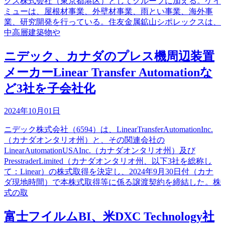
クス株式会社（東京都港区）としてグループに加える。ケイ
ミューは、屋根材事業、外壁材事業、雨とい事業、海外事
業、研究開発を行っている。住友金属鉱山シポレックスは、
中高層建築物や
ニデック、カナダのプレス機周辺装置
メーカーLinear Transfer Automationな
ど3社を子会社化
2024年10月01日
ニデック株式会社（6594）は、LinearTransferAutomationInc.
（カナダオンタリオ州）と、その関連会社の
LinearAutomationUSAInc.（カナダオンタリオ州）及び
PresstraderLimited（カナダオンタリオ州、以下3社を総称し
て：Linear）の株式取得を決定し、2024年9月30日付（カナ
ダ現地時間）で本株式取得等に係る譲渡契約を締結した。株
式の取
富士フイルムBI、米DXC Technology社