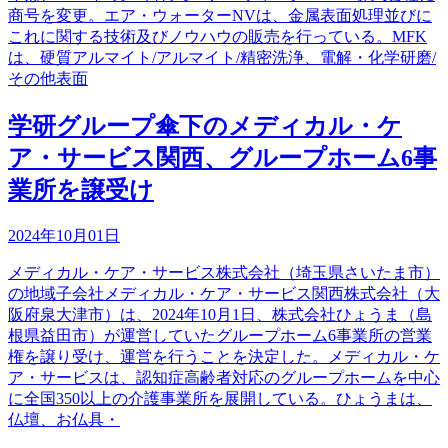
商号を変更。エア・ウォーターNVは、金属表面処理並びに
これに関する技術及びノウハウの販売を行っている。MFK
は、硬質アルマイト/アルマイト/精密洗浄、電解・化学研磨/
その他表面
学研グループ傘下のメディカル・ケ
ア・サービス関西、グループホーム6事
業所を譲受け
2024年10月01日
メディカル・ケア・サービス株式会社（埼玉県さいたま市）
の地域子会社メディカル・ケア・サービス関西株式会社（大
阪府泉大津市）は、2024年10月1日、株式会社ひょうま（島
根県益田市）が運営していたグループホーム6事業所の営業
権を譲り受け、運営を行うことを決定した。メディカル・ケ
ア・サービスは、認知症高齢者対応のグループホームを中心
に全国350以上の介護事業所を展開している。ひょうまは、
仏壇、お仏具・