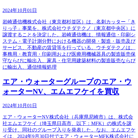
2024年10月01日
岩崎通信機株式会社（東京都杉並区）は、名刺カッター「き
りっ子」事業を、株式会社ウチダテクノ（東京都中央区）に
譲渡することを決定した。岩崎通信機は、情報通信・印刷シ
ステム・電子計測分野における機器の開発・製造・販売及び
サービス、不動産の賃貸等を行っている。ウチダテクノは、
事務用・教育用・印刷用および医療用機械器具の製造販売保
守ならびに輸出入、家具・住宅用建築材料の製造販売ならび
に輸出入、通信情報処理
エア・ウォーターグループのエア・ウ
ォーターNV、エムエフケイを買収
2024年10月01日
エア・ウォーターNV株式会社（兵庫県尼崎市）は、株式会
社エムエフケイ（埼玉県日高市、以下：MFK）の株式を譲
り受け、同社のグループ入りを発表した。なお、エムエフケ
イは、2024年9月30日付でエア・ウォーターMFK株式会社に