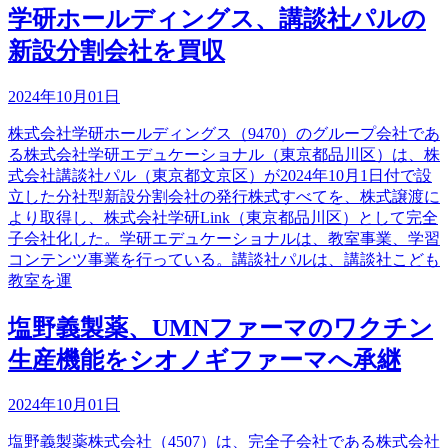
学研ホールディングス、講談社パルの
新設分割会社を買収
2024年10月01日
株式会社学研ホールディングス（9470）のグループ会社であ
る株式会社学研エデュケーショナル（東京都品川区）は、株
式会社講談社パル（東京都文京区）が2024年10月1日付で設
立した分社型新設分割会社の発行株式すべてを、株式譲渡に
より取得し、株式会社学研Link（東京都品川区）として完全
子会社化した。学研エデュケーショナルは、教室事業、学習
コンテンツ事業を行っている。講談社パルは、講談社こども
教室を運
塩野義製薬、UMNファーマのワクチン
生産機能をシオノギファーマへ承継
2024年10月01日
塩野義製薬株式会社（4507）は、完全子会社である株式会社