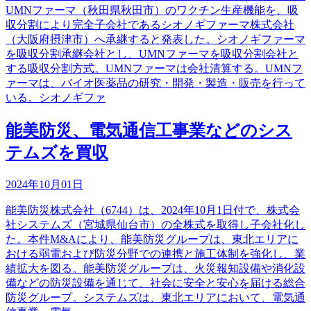
UMNファーマ（秋田県秋田市）のワクチン生産機能を、吸
収分割により完全子会社であるシオノギファーマ株式会社
（大阪府摂津市）へ承継すると発表した。シオノギファーマ
を吸収分割承継会社とし、UMNファーマを吸収分割会社と
する吸収分割方式。UMNファーマは会社清算する。UMNフ
ァーマは、バイオ医薬品の研究・開発・製造・販売を行って
いる。シオノギファ
能美防災、電気通信工事業などのシス
テムズを買収
2024年10月01日
能美防災株式会社（6744）は、2024年10月1日付で、株式会
社システムズ（宮城県仙台市）の全株式を取得し子会社化し
た。本件M&Aにより、能美防災グループは、東北エリアに
おける弱電および防災分野での連携と施工体制を強化し、業
績拡大を図る。能美防災グループは、火災報知設備や消化設
備などの防災設備を通じて、社会に安全と安心を届ける総合
防災グループ。システムズは、東北エリアにおいて、電気通