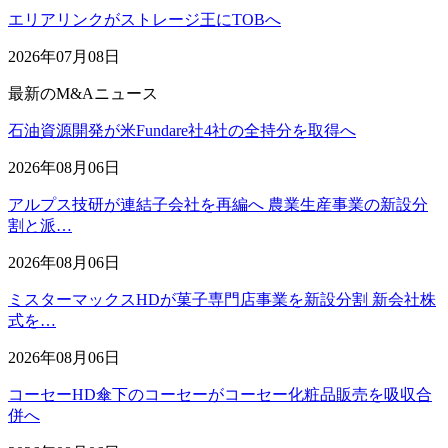
エリアリンクがストレージ王にTOBへ
2026年07月08日
最新のM&Aニュース
石油資源開発が米Fundare社4社の全持分を取得へ
2026年08月06日
アルプス技研が連結子会社を再編へ 農業生産事業の新設分
割と派…
2026年08月06日
ミスターマックスHDが菓子専門店事業を新設分割 新会社株
式を…
2026年08月06日
コーセーHD傘下のコーセーがコーセー化粧品販売を吸収合
併へ