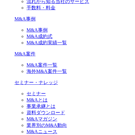
流れから知る当社のサービス
手数料・料金
M&A事例
M&A事例
M&A成約式
M&A成約実績一覧
M&A案件
M&A案件一覧
海外M&A案件一覧
セミナー・ナレッジ
セミナー
M&Aとは
事業承継とは
資料ダウンロード
M&Aマガジン
業界別のM&A動向
M&Aニュース