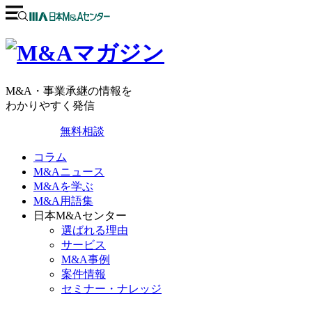
M&A・事業承継の情報を
わかりやすく発信
無料相談
コラム
M&Aニュース
M&Aを学ぶ
M&A用語集
日本M&Aセンター
選ばれる理由
サービス
M&A事例
案件情報
セミナー・ナレッジ