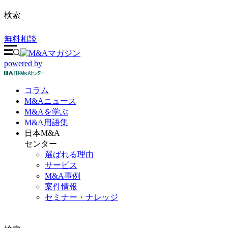
検索
無料相談
powered by
コラム
M&A
ニュース
M&Aを
学ぶ
M&A
用語集
日本M&A
センター
選ばれる理由
サービス
M&A事例
案件情報
セミナー・ナレッジ