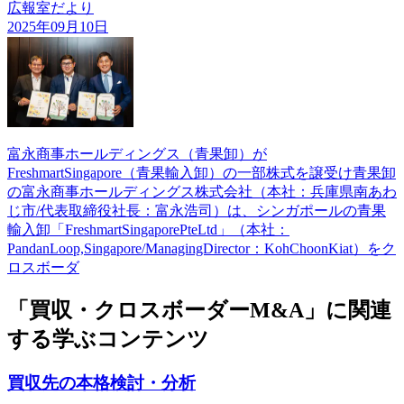
広報室だより
2025年09月10日
富永商事ホールディングス（青果卸）が
FreshmartSingapore（青果輸入卸）の一部株式を譲受け青果卸
の富永商事ホールディングス株式会社（本社：兵庫県南あわ
じ市/代表取締役社長：富永浩司）は、シンガポールの青果
輸入卸「FreshmartSingaporePteLtd」（本社：
PandanLoop,Singapore/ManagingDirector：KohChoonKiat）をク
ロスボーダ
「買収・クロスボーダーM&A」に関連
する学ぶコンテンツ
買収先の本格検討・分析