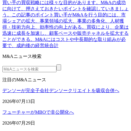
買い手の買収戦略には様々な目的があります。M&Aの成功
に向けて、押さえておきたいポイントを確認していきましょ
う。この記事のポイント買い手がM&Aを行う目的には、市
場シェアの拡大、事業領域の拡大、事業の多角化、人材獲
得・技術力向上、効率性の向上がある。買収により、企業は
迅速に成長を加速し、顧客ベースや販売チャネルを拡大する
ことができる。M&Aにはコストや中長期的な取り組みが必
要で、成約後の経営統合計
M&Aニュース検索
注目のM&Aニュース
デンソーが完全子会社デンソークリエイトを吸収合併へ
2026年07月13日
フューチャーがMBOで非公開化へ
2026年07月29日