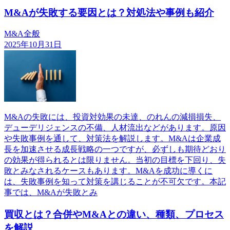
M&Aが失敗する要因とは？対処法や事例も紹介
M&A全般
2025年10月31日
M&Aの失敗には、投資対効果の未達、のれんの減損損失、
デューデリジェンスの不備、人材流出などがあります。原因
や失敗事例を通して、対策法を解説します。M&Aは企業成
長を加速させる成長戦略の一つですが、必ずしも期待どおり
の効果が得られるとは限りません。当初の目標を下回り、失
敗とみなされるケースもあります。M&Aを成功に導くに
は、失敗事例を知って対策を講じることが不可欠です。本記
事では、M&Aが失敗とみ
買収とは？合併やM&Aとの違い、種類、プロセス
を解説