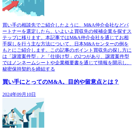
買い手の相談先でご紹介したように、M&A仲介会社などパ
ートナーを選定したら、いよいよ買収先の候補企業を探すス
テップに移ります。本記事ではM&A仲介会社を通じてお相
手探しを行う主な方法について、日本M&Aセンターの例を
もとにご紹介します。この記事のポイント買収先の探し方に
は「譲渡案件型」と「仕掛け型」の2つがあり、譲渡案件型
ではノンネームシートや企業概要書を通じて情報を開示し、
秘密保持契約を締結する
買い手にとってのM&A。目的や留意点とは？
2024年09月10日