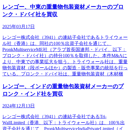
レンゴー、中東の重量物包装資材メーカーのプロ
ンク・ドバイ社を買収
2025年03月17日
レンゴー株式会社（3941）の連結子会社であるトライウォー
ル社（香港）は、同社の100％出資子会社を通じて、
PronkMultiserviceME社（アラブ首長国連邦・ドバイ、以下：
プロンク・ドバイ社）の持分100％を取得した。本件M&Aに
より、中東での事業拡大を狙う。トライウォール社は、重量
物包装資材（段ボールほか）の製造・販売事業の統括を行っ
ている。プロンク・ドバイ社は、重量物包装資材（木材梱
レンゴー、インドの重量物包装資材メーカーのプ
ロンク・インド社を買収
2024年12月13日
レンゴー株式会社（3941）の連結子会社であるTri-
WallLimited（香港、以下：トライウォール社）は、100％出
資子会社を通じて、PronkMultiserviceIndiaPrivateLimited（イ