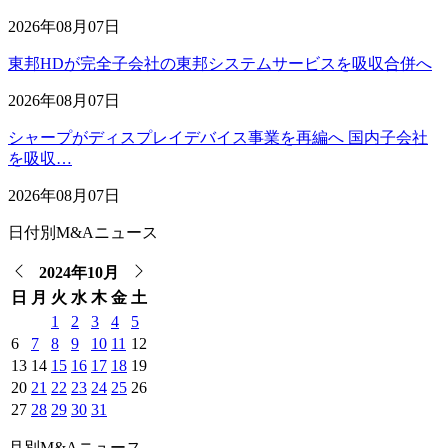
2026年08月07日
東邦HDが完全子会社の東邦システムサービスを吸収合併へ
2026年08月07日
シャープがディスプレイデバイス事業を再編へ 国内子会社
を吸収…
2026年08月07日
日付別M&Aニュース
2024年10月
日
月
火
水
木
金
土
1
2
3
4
5
6
7
8
9
10
11
12
13
14
15
16
17
18
19
20
21
22
23
24
25
26
27
28
29
30
31
月別M&Aニュース