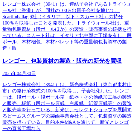
レンゴー株式会社（3941）は、連結子会社であるトライウォ
ール社（香港）が、同社の100％出資子会社を通じて、
ScartImballaggi社（イタリア、以下：スカート社）の持分
100％を取得したことを発表した。トライウォール社は、重
量物包装資材（段ボールほか）の製造・販売事業の統括を行
っている。スカート社は、イタリア北中部に工場を有し、段
ボール、木材梱包、木材パレット等の重量物包装資材の製
造・販
レンゴー、包装資材の製造・販売の新光を買収
2025年04月30日
レンゴー株式会社（3941）は、新光株式会社（東京都東村山
市）の発行済株式の100％を取得し、子会社化した。レンゴ
ーは、段ボール・段ボール箱・紙器・その他紙加工品の製造
と販売、板紙（段ボール原紙、白板紙、紙管原紙等）の製造
と販売等を行っている。新光は、セレクトショップを展開す
るビームスグループの製函事業会社として、包装資材の製造
販売を担っている。目的本件M&Aを通じて、新光とレンゴ
ーの直営工場なら