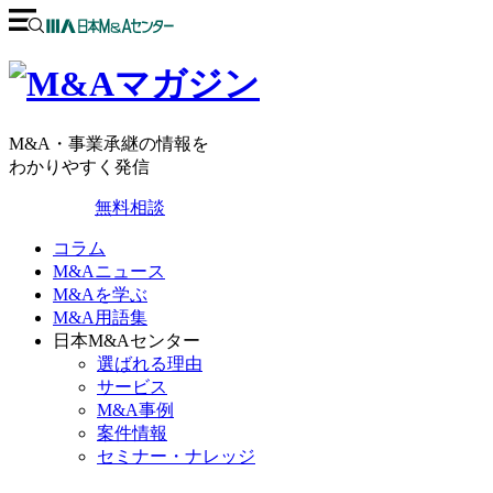
M&A・事業承継の情報を
わかりやすく発信
無料相談
コラム
M&Aニュース
M&Aを学ぶ
M&A用語集
日本M&Aセンター
選ばれる理由
サービス
M&A事例
案件情報
セミナー・ナレッジ