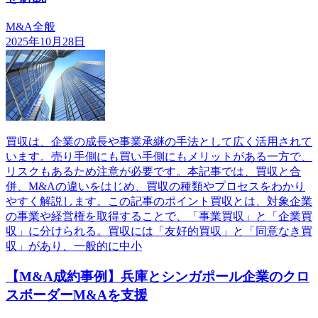
M&A全般
2025年10月28日
買収は、企業の成長や事業承継の手法として広く活用されて
います。売り手側にも買い手側にもメリットがある一方で、
リスクもあるため注意が必要です。本記事では、買収と合
併、M&Aの違いをはじめ、買収の種類やプロセスをわかり
やすく解説します。この記事のポイント買収とは、対象企業
の事業や経営権を取得することで、「事業買収」と「企業買
収」に分けられる。買収には「友好的買収」と「同意なき買
収」があり、一般的に中小
【M&A成約事例】兵庫とシンガポール企業のクロ
スボーダーM&Aを支援