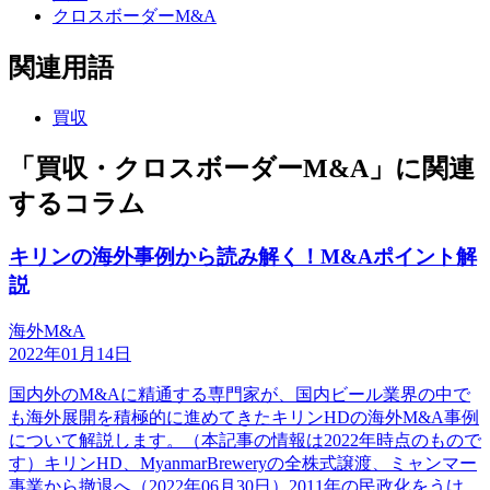
クロスボーダーM&A
関連用語
買収
「買収・クロスボーダーM&A」に関連
するコラム
キリンの海外事例から読み解く！M&Aポイント解
説
海外M&A
2022年01月14日
国内外のM&Aに精通する専門家が、国内ビール業界の中で
も海外展開を積極的に進めてきたキリンHDの海外M&A事例
について解説します。（本記事の情報は2022年時点のもので
す）キリンHD、MyanmarBreweryの全株式譲渡、ミャンマー
事業から撤退へ（2022年06月30日）2011年の民政化をうけ、