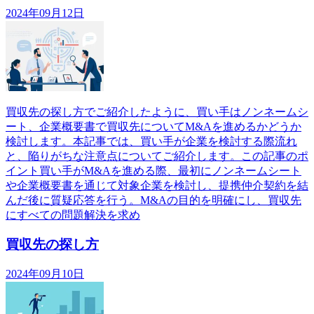
2024年09月12日
買収先の探し方でご紹介したように、買い手はノンネームシ
ート、企業概要書で買収先についてM&Aを進めるかどうか
検討します。本記事では、買い手が企業を検討する際流れ
と、陥りがちな注意点についてご紹介します。この記事のポ
イント買い手がM&Aを進める際、最初にノンネームシート
や企業概要書を通じて対象企業を検討し、提携仲介契約を結
んだ後に質疑応答を行う。M&Aの目的を明確にし、買収先
にすべての問題解決を求め
買収先の探し方
2024年09月10日