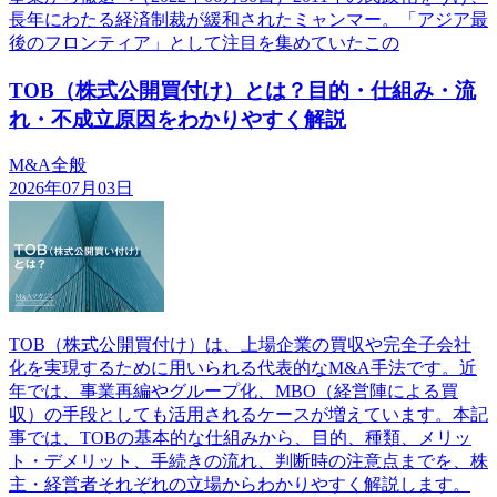
長年にわたる経済制裁が緩和されたミャンマー。「アジア最
後のフロンティア」として注目を集めていたこの
TOB（株式公開買付け）とは？目的・仕組み・流
れ・不成立原因をわかりやすく解説
M&A全般
2026年07月03日
TOB（株式公開買付け）は、上場企業の買収や完全子会社
化を実現するために用いられる代表的なM&A手法です。近
年では、事業再編やグループ化、MBO（経営陣による買
収）の手段としても活用されるケースが増えています。本記
事では、TOBの基本的な仕組みから、目的、種類、メリッ
ト・デメリット、手続きの流れ、判断時の注意点までを、株
主・経営者それぞれの立場からわかりやすく解説します。