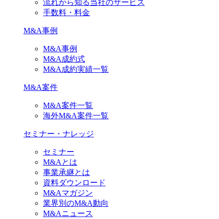
流れから知る当社のサービス
手数料・料金
M&A事例
M&A事例
M&A成約式
M&A成約実績一覧
M&A案件
M&A案件一覧
海外M&A案件一覧
セミナー・ナレッジ
セミナー
M&Aとは
事業承継とは
資料ダウンロード
M&Aマガジン
業界別のM&A動向
M&Aニュース