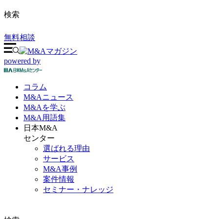
検索
無料相談
powered by
コラム
M&A
ニュース
M&Aを
学ぶ
M&A
用語集
日本M&A
センター
選ばれる理由
サービス
M&A事例
案件情報
セミナー・ナレッジ