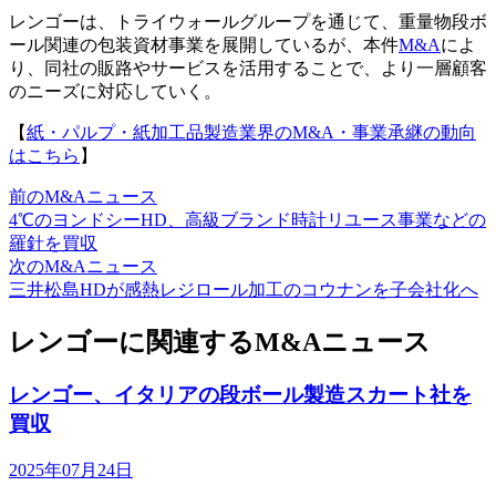
レンゴーは、トライウォールグループを通じて、重量物段ボ
ール関連の包装資材事業を展開しているが、本件
M&A
によ
り、同社の販路やサービスを活用することで、より一層顧客
のニーズに対応していく。
【
紙・パルプ・紙加工品製造業界のM&A・事業承継の動向
はこちら
】
前のM&Aニュース
4℃のヨンドシーHD、高級ブランド時計リユース事業などの
羅針を買収
次のM&Aニュース
三井松島HDが感熱レジロール加工のコウナンを子会社化へ
レンゴーに関連するM&Aニュース
レンゴー、イタリアの段ボール製造スカート社を
買収
2025年07月24日