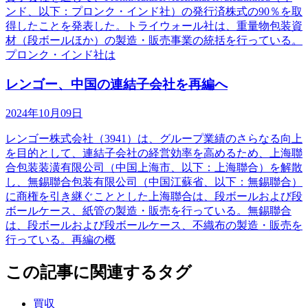
ンド、以下：プロンク・インド社）の発行済株式の90％を取
得したことを発表した。トライウォール社は、重量物包装資
材（段ボールほか）の製造・販売事業の統括を行っている。
プロンク・インド社は
レンゴー、中国の連結子会社を再編へ
2024年10月09日
レンゴー株式会社（3941）は、グループ業績のさらなる向上
を目的として、連結子会社の経営効率を高めるため、上海聯
合包装装潢有限公司（中国上海市、以下：上海聯合）を解散
し、無錫聯合包装有限公司（中国江蘇省、以下：無錫聯合）
に商権を引き継ぐこととした上海聯合は、段ボールおよび段
ボールケース、紙管の製造・販売を行っている。無錫聯合
は、段ボールおよび段ボールケース、不織布の製造・販売を
行っている。再編の概
この記事に関連するタグ
買収