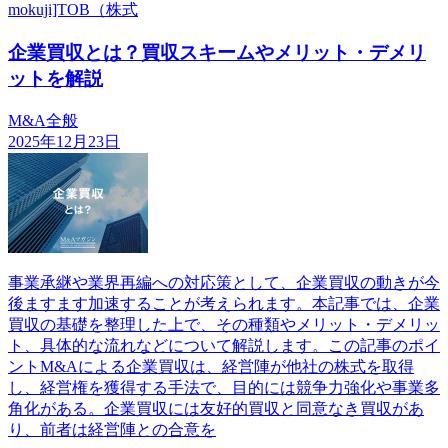
mokuji]TOB（株式
企業買収とは？買収スキームやメリット・デメリ
ットを解説
M&A全般
2025年12月23日
事業承継や業界再編への対応策として、企業買収の動きが今
後ますます加速することが考えられます。本記事では、企業
買収の基礎を整理した上で、その種類やメリット・デメリッ
ト、具体的な流れなどについて解説します。この記事のポイ
ントM&Aによる企業買収は、経営陣が他社の株式を取得
し、経営権を獲得する手法で、目的には競争力強化や事業多
角化がある。企業買収には友好的買収と同意なき買収があ
り、前者は経営陣との合意を