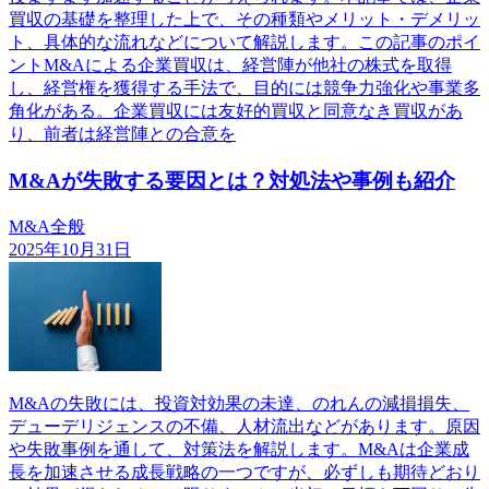
買収の基礎を整理した上で、その種類やメリット・デメリッ
ト、具体的な流れなどについて解説します。この記事のポイ
ントM&Aによる企業買収は、経営陣が他社の株式を取得
し、経営権を獲得する手法で、目的には競争力強化や事業多
角化がある。企業買収には友好的買収と同意なき買収があ
り、前者は経営陣との合意を
M&Aが失敗する要因とは？対処法や事例も紹介
M&A全般
2025年10月31日
M&Aの失敗には、投資対効果の未達、のれんの減損損失、
デューデリジェンスの不備、人材流出などがあります。原因
や失敗事例を通して、対策法を解説します。M&Aは企業成
長を加速させる成長戦略の一つですが、必ずしも期待どおり