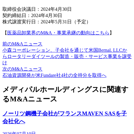
取締役会決議日：2024年4月30日
契約締結日：2024年4月30日
株式譲渡実行日：2024年5月31日（予定）
【
医薬品卸業界のM&A・事業承継の動向はこちら
】
前のM&Aニュース
小森コーポレーション、子会社を通じて米国Bernal. LLCか
らロータリーダイツールの製造・販売・サービス事業を譲受
け
次のM&Aニュース
石油資源開発が米Fundare社4社の全持分を取得へ
メディパルホールディングスに関連す
るM&Aニュース
ノーリツ鋼機子会社がフランスMAVEN SASを子
会社化へ
2026年07月10日