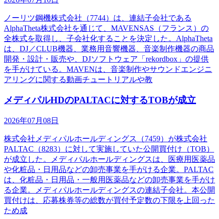
ノーリツ鋼機株式会社（7744）は、連結子会社である
AlphaTheta株式会社を通じて、MAVENSAS（フランス）の
全株式を取得し、子会社化することを決定した。AlphaTheta
は、DJ／CLUB機器、業務用音響機器、音楽制作機器の商品
開発・設計・販売や、DJソフトウェア「rekordbox」の提供
を手がけている。MAVENは、音楽制作やサウンドエンジニ
アリングに関する動画チュートリアルや教
メディパルHDのPALTACに対するTOBが成立
2026年07月08日
株式会社メディパルホールディングス（7459）が株式会社
PALTAC（8283）に対して実施していた公開買付け（TOB）
が成立した。メディパルホールディングスは、医療用医薬品
や化粧品・日用品などの卸売事業を手がける企業。PALTAC
は、化粧品・日用品・一般用医薬品などの卸売事業を手がけ
る企業。メディパルホールディングスの連結子会社。本公開
買付けは、応募株券等の総数が買付予定数の下限を上回った
ため成