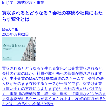
応じて、株式譲渡・事業
買収されるとどうなる？会社の存続や社員にもた
らす変化とは
M&A全般
2025年09月02日
買収されるとどうなる？生じる変化とは企業買収されると、
会社の存続のほか、社員や取引先への影響が懸念されます
が、中小企業のM&Aでは株式譲渡のスキームで、会社の法
人格がそのまま存続するケースが一般的です。譲受け企業
（買い手）の方針にもよりますが、会社の法人格だけでな
く、事業用の機械設備、取引先、顧客、従業員などもそのま
ま引き継がれるケースが多く見られます。友好的買収がほと
んどを占める中小企業のM&A