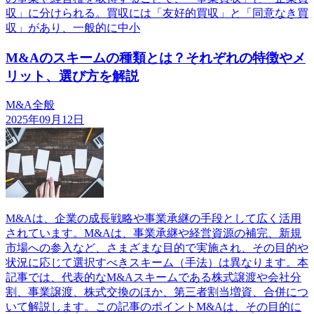
収」に分けられる。買収には「友好的買収」と「同意なき買
収」があり、一般的に中小
M&Aのスキームの種類とは？それぞれの特徴やメ
リット、選び方を解説
M&A全般
2025年09月12日
M&Aは、企業の成長戦略や事業承継の手段として広く活用
されています。M&Aは、事業承継や経営資源の補完、新規
市場への参入など、さまざまな目的で実施され、その目的や
状況に応じて選択すべきスキーム（手法）は異なります。本
記事では、代表的なM&Aスキームである株式譲渡や会社分
割、事業譲渡、株式交換のほか、第三者割当増資、合併につ
いて解説します。この記事のポイントM&Aは、その目的に