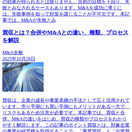
の効果が得られるとは限りません。当初の目標を下回り、失
敗とみなされるケースもあります。M&Aを成功に導くに
は、失敗事例を知って対策を講じることが不可欠です。本記
事では、M&Aが失敗とみ
買収とは？合併やM&Aとの違い、種類、プロセス
を解説
M&A全般
2025年10月28日
買収は、企業の成長や事業承継の手法として広く活用されて
います。売り手側にも買い手側にもメリットがある一方で、
リスクもあるため注意が必要です。本記事では、買収と合
併、M&Aの違いをはじめ、買収の種類やプロセスをわかり
やすく解説します。この記事のポイント買収とは、対象企業
の事業や経営権を取得することで、「事業買収」と「企業買