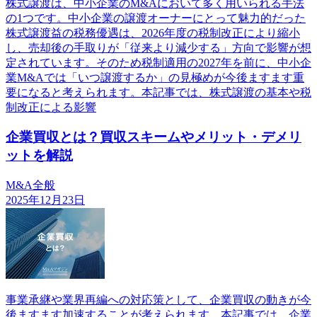
株式譲渡は、中小企業のM&Aにおいて多く用いられる手法
の1つです。中小企業の譲渡オーナーにとって魅力的だった
株式譲渡益の税務優遇は、2026年度の税制改正により縮小
し、売却後の手取りが「従来より減少する」方向で影響が想
定されています。そのため税制適用の2027年を前に、中小企
業M&Aでは「いつ譲渡するか」の見極めが今後ますます重
要になると考えられます。本記事では、株式譲渡の基本や税
制改正による影響
企業買収とは？買収スキームやメリット・デメリ
ットを解説
M&A全般
2025年12月23日
事業承継や業界再編への対応策として、企業買収の動きが今
後ますます加速することが考えられます。本記事では、企業