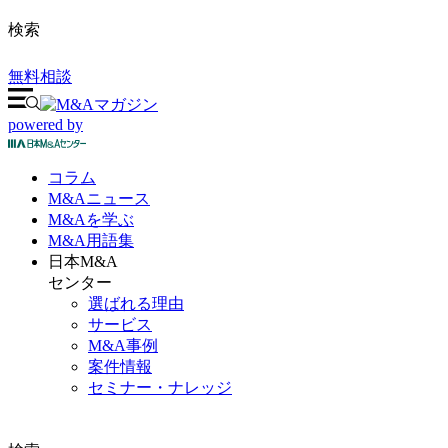
検索
無料相談
powered by
コラム
M&A
ニュース
M&Aを
学ぶ
M&A
用語集
日本M&A
センター
選ばれる理由
サービス
M&A事例
案件情報
セミナー・ナレッジ