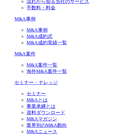
流れから知る当社のサービス
手数料・料金
M&A事例
M&A事例
M&A成約式
M&A成約実績一覧
M&A案件
M&A案件一覧
海外M&A案件一覧
セミナー・ナレッジ
セミナー
M&Aとは
事業承継とは
資料ダウンロード
M&Aマガジン
業界別のM&A動向
M&Aニュース