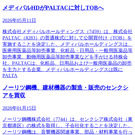
メディパルHDがPALTACに対しTOBへ
2026年05月11日
株式会社メディパルホールディングス（7459）は、株式会社
PALTAC（8283）の普通株式に対して公開買付け（TOB）を
実施することを決定した。メディパルホールディングスは、
医療用医薬品等卸売事業、化粧品・日用品・一般用医薬品等
卸売事業、動物用医薬品等卸売事業などを手がける持株会
社。PALTACは、化粧品、日用品および一般用医薬品の卸売
を主力とする企業。メディパルホールディングスは既に
PALTA
ノーリツ鋼機、建材機器の製造・販売のセンクシ
アを買収
2026年01月15日
ノーリツ鋼機株式会社（7744）は、センクシア株式会社（東
京都港区）の株式を取得し、子会社化することを決定した。
ノーリツ鋼機は、音響機器関連事業、部品・材料事業を行っ