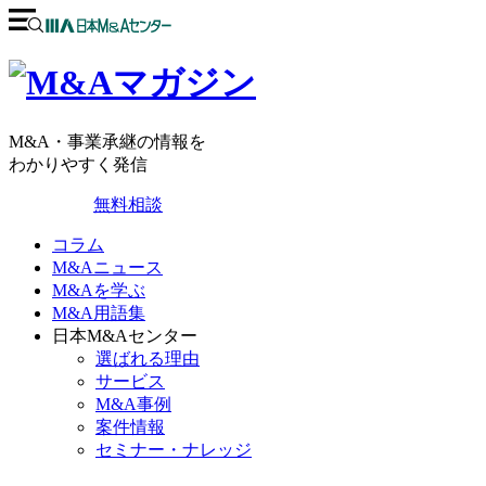
M&A・事業承継の情報を
わかりやすく発信
無料相談
コラム
M&Aニュース
M&Aを学ぶ
M&A用語集
日本M&Aセンター
選ばれる理由
サービス
M&A事例
案件情報
セミナー・ナレッジ