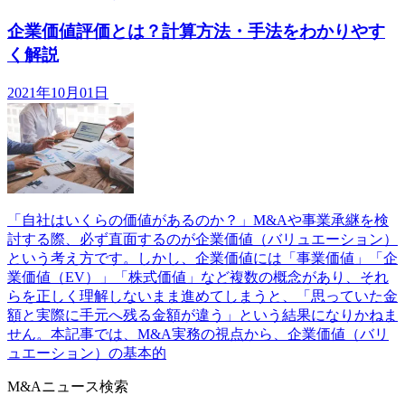
企業価値評価とは？計算方法・手法をわかりやす
く解説
2021年10月01日
「自社はいくらの価値があるのか？」M&Aや事業承継を検
討する際、必ず直面するのが企業価値（バリュエーション）
という考え方です。しかし、企業価値には「事業価値」「企
業価値（EV）」「株式価値」など複数の概念があり、それ
らを正しく理解しないまま進めてしまうと、「思っていた金
額と実際に手元へ残る金額が違う」という結果になりかねま
せん。本記事では、M&A実務の視点から、企業価値（バリ
ュエーション）の基本的
M&Aニュース検索