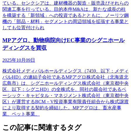
ている。センクシアは、建材機器の製造・販売及びそれらの
関連工事を行っている。目的本件M&Aは、新たな成長の柱
を構築する「新領域」への投資であるとともに、ノーリツ鋼
機の「部品・材料」セグメントの周辺領域を拡張する事業と
しても位置付けられ
MPアグロ、動物病院向けEC事業のシグニホール
ディングスを買収
2025年10月09日
株式会社メディパルホールディングス（7459、以下：メディ
パルHD）の連結子会社であるMPアグロ株式会社（北海道北
広島市）は、シグニホールディングス株式会社（東京都中央
区、以下：シグニHD）の全株式を、同社の親会社であるベ
ーシック・キャピタル・マネジメント株式会社（東京都中央
区）が運営するBCM－V投資事業有限責任組合から株式譲渡
により取得する契約を締結した。MPアグロは、畜水産事
業、ペット事業、
この記事に関連するタグ