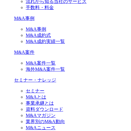
流れから知る当社のサービス
手数料・料金
M&A事例
M&A事例
M&A成約式
M&A成約実績一覧
M&A案件
M&A案件一覧
海外M&A案件一覧
セミナー・ナレッジ
セミナー
M&Aとは
事業承継とは
資料ダウンロード
M&Aマガジン
業界別のM&A動向
M&Aニュース