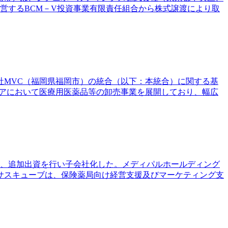
営するBCM－V投資事業有限責任組合から株式譲渡により取
社MVC（福岡県福岡市）の統合（以下：本統合）に関する基
リアにおいて医療用医薬品等の卸売事業を展開しており、幅広
対し、追加出資を行い子会社化した。メディパルホールディング
サスキューブは、保険薬局向け経営支援及びマーケティング支