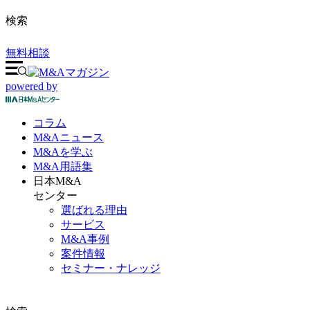
検索
無料相談
powered by
コラム
M&A
ニュース
M&Aを
学ぶ
M&A
用語集
日本M&A
センター
選ばれる理由
サービス
M&A事例
案件情報
セミナー・ナレッジ