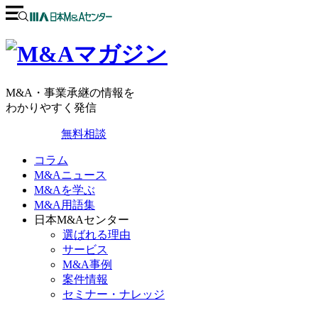
M&A・事業承継の情報を
わかりやすく発信
無料相談
コラム
M&Aニュース
M&Aを学ぶ
M&A用語集
日本M&Aセンター
選ばれる理由
サービス
M&A事例
案件情報
セミナー・ナレッジ