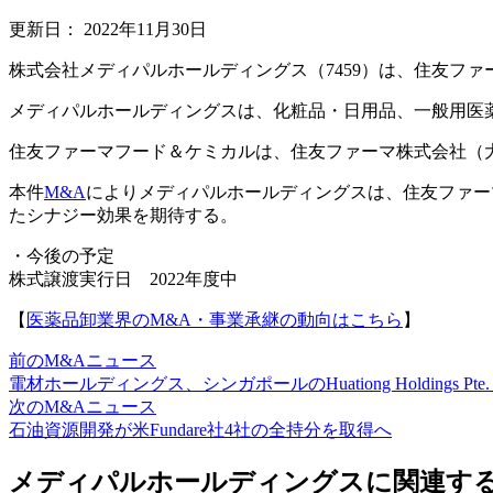
更新日：
2022年11月30日
株式会社メディパルホールディングス（7459）は、住友フ
メディパルホールディングスは、化粧品・日用品、一般用医
住友ファーマフード＆ケミカルは、住友ファーマ株式会社（
本件
M&A
によりメディパルホールディングスは、住友ファー
たシナジー効果を期待する。
・今後の予定
株式譲渡実行日 2022年度中
【
医薬品卸業界のM&A・事業承継の動向はこちら
】
前のM&Aニュース
電材ホールディングス、シンガポールのHuationg Holdings Pte.
次のM&Aニュース
石油資源開発が米Fundare社4社の全持分を取得へ
メディパルホールディングスに関連する