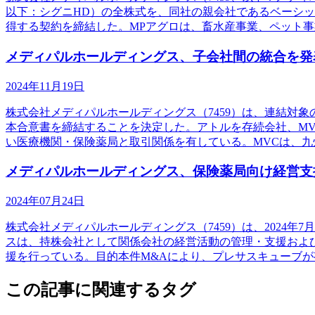
以下：シグニHD）の全株式を、同社の親会社であるベーシッ
得する契約を締結した。MPアグロは、畜水産事業、ペット事
メディパルホールディングス、子会社間の統合を発
2024年11月19日
株式会社メディパルホールディングス（7459）は、連結対
本合意書を締結することを決定した。アトルを存続会社、M
い医療機関・保険薬局と取引関係を有している。MVCは、九
メディパルホールディングス、保険薬局向け経営支
2024年07月24日
株式会社メディパルホールディングス（7459）は、2024
スは、持株会社として関係会社の経営活動の管理・支援およ
援を行っている。目的本件M&Aにより、プレサスキューブが
この記事に関連するタグ