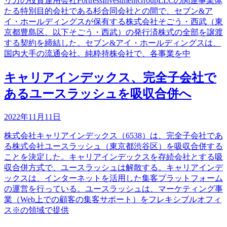
リカの投資運用会社FortressInvestmentGroupLLCの関連事業体
たる特別目的会社である杉合同会社との間で、セブン&ア
イ・ホールディングスが保有する株式会社そごう・西武（東
京都豊島区、以下そごう・西武）の発行済株式の全部を譲渡
する契約を締結した。セブン&アイ・ホールディングスは、
国内大手の流通会社。純粋持株会社で、各事業を中
キャリアインデックス、完全子会社で
あるユースラッシュを吸収合併へ
2022年11月11日
株式会社キャリアインデックス（6538）は、完全子会社であ
る株式会社ユースラッシュ（東京都渋谷区）を吸収合併する
ことを決定した。キャリアインデックスを存続会社とする吸
収合併方式で、ユースラッシュは解散する。キャリアインデ
ックスは、インターネットを活用した集客プラットフォーム
の運営を行っている。ユースラッシュは、マーケティング事
業（Web上での顧客の集客サポート）をフレキシブルオフィ
ス※の領域で提供