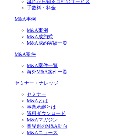
流れから知る当社のサービス
手数料・料金
M&A事例
M&A事例
M&A成約式
M&A成約実績一覧
M&A案件
M&A案件一覧
海外M&A案件一覧
セミナー・ナレッジ
セミナー
M&Aとは
事業承継とは
資料ダウンロード
M&Aマガジン
業界別のM&A動向
M&Aニュース