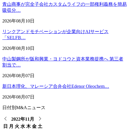
青山商事が完全子会社カスタムライフの一部権利義務を簡易
吸収分…
2026年08月10日
リンクアンドモチベーションが企業向けAIサービス
「SELFB…
2026年08月10日
中山製鋼所が阪和興業・ヨドコウと資本業務提携へ 第三者
割当で…
2026年08月07日
新日本理化、マレーシア合弁会社Edenor Oleochem…
2026年08月07日
日付別M&Aニュース
2022年11月
日
月
火
水
木
金
土