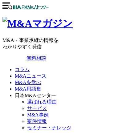
M&A・事業承継の情報を
わかりやすく発信
無料相談
コラム
M&Aニュース
M&Aを学ぶ
M&A用語集
日本M&Aセンター
選ばれる理由
サービス
M&A事例
案件情報
セミナー・ナレッジ