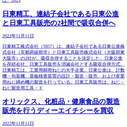
は、2023
日東精工、連結子会社である日東公進
と日東工具販売の2社間で吸収合併へ
2022年11月11日
日東精工株式会社（5957）は、連結子会社である日東公進株
式会社（京都府綾部市）と日東工具販売株式会社（大阪府東
大阪市）の2社が、吸収合併することを決定した。日東公進
を存続会社、日東工具販売を消滅会社とする吸収合併方式。
日東精工は、工業用精密ねじの大手企業。日東公進は、計数
機・包装機、基板検査装置の設計・製造・販売、および産業
用ねじ締め機の製造を行っている。日東工具販売は、ねじ・
ねじ製造用工具・ド
オリックス、化粧品・健康食品の製造
販売を行うディーエイチシーを買収
2022年11月11日