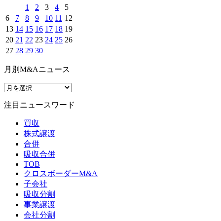
1
2
3
4
5
6
7
8
9
10
11
12
13
14
15
16
17
18
19
20
21
22
23
24
25
26
27
28
29
30
月別M&Aニュース
注目ニュースワード
買収
株式譲渡
合併
吸収合併
TOB
クロスボーダーM&A
子会社
吸収分割
事業譲渡
会社分割