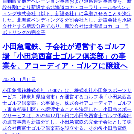
自動販売機オペレーション事業および道路運送事業等を、新
設分割により新設する北海道コカ・コーラリテール&ベンデ
ィング株式会社（以下、新設会社）に承継させることを決定
した。北海道ベンディングを分割会社とし、新設会社を承継
会社とする新設分割であり、新設会社は北海道コカ･コーラ
ボトリングの完全子
小田急電鉄、子会社が運営するゴルフ
場「小田急西富士ゴルフ倶楽部」の事
業を、アコーディア・ゴルフに譲渡へ
2022年11月11日
小田急電鉄株式会社（9007）は、株式会社小田急スポーツサ
ービス（神奈川県綾瀬市）が運営するゴルフ場「小田急西富
士ゴルフ倶楽部」の事業を、株式会社アコーディア・ゴルフ
（東京都品川区）へ譲渡することを決定した。小田急スポー
ツサービスは、2022年12月16日に小田急西富士ゴルフ倶楽部
の運営事業を新設分割し、小田急電鉄の完全子会社として株
式会社西富士ゴルフ倶楽部を設立する。その後小田急電鉄