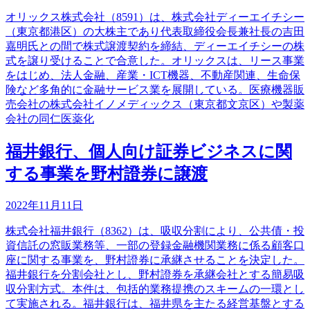
オリックス株式会社（8591）は、株式会社ディーエイチシー
（東京都港区）の大株主であり代表取締役会長兼社長の吉田
嘉明氏との間で株式譲渡契約を締結、ディーエイチシーの株
式を譲り受けることで合意した。オリックスは、リース事業
をはじめ、法人金融、産業・ICT機器、不動産関連、生命保
険など多角的に金融サービス業を展開している。医療機器販
売会社の株式会社イノメディックス（東京都文京区）や製薬
会社の同仁医薬化
福井銀行、個人向け証券ビジネスに関
する事業を野村證券に譲渡
2022年11月11日
株式会社福井銀行（8362）は、吸収分割により、公共債・投
資信託の窓販業務等、一部の登録金融機関業務に係る顧客口
座に関する事業を、野村證券に承継させることを決定した。
福井銀行を分割会社とし、野村證券を承継会社とする簡易吸
収分割方式。本件は、包括的業務提携のスキームの一環とし
て実施される。福井銀行は、福井県を主たる経営基盤とする