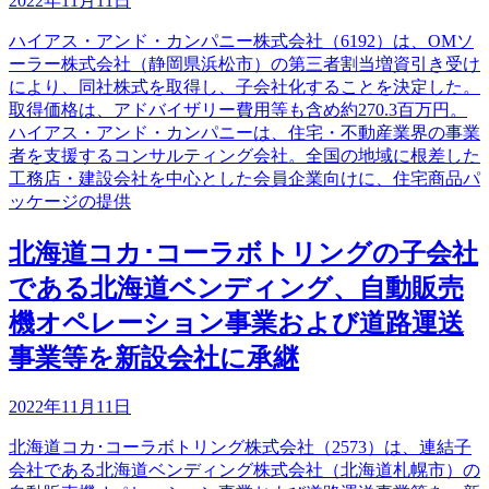
2022年11月11日
ハイアス・アンド・カンパニー株式会社（6192）は、OMソ
ーラー株式会社（静岡県浜松市）の第三者割当増資引き受け
により、同社株式を取得し、子会社化することを決定した。
取得価格は、アドバイザリー費用等も含め約270.3百万円。
ハイアス・アンド・カンパニーは、住宅・不動産業界の事業
者を支援するコンサルティング会社。全国の地域に根差した
工務店・建設会社を中心とした会員企業向けに、住宅商品パ
ッケージの提供
北海道コカ･コーラボトリングの子会社
である北海道ベンディング、自動販売
機オペレーション事業および道路運送
事業等を新設会社に承継
2022年11月11日
北海道コカ･コーラボトリング株式会社（2573）は、連結子
会社である北海道ベンディング株式会社（北海道札幌市）の