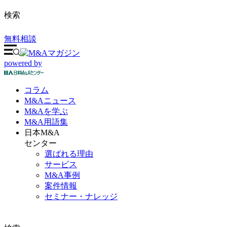
検索
無料相談
powered by
コラム
M&A
ニュース
M&Aを
学ぶ
M&A
用語集
日本M&A
センター
選ばれる理由
サービス
M&A事例
案件情報
セミナー・ナレッジ