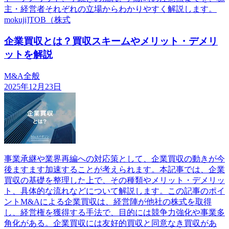
主・経営者それぞれの立場からわかりやすく解説します。
mokuji]TOB（株式
企業買収とは？買収スキームやメリット・デメリ
ットを解説
M&A全般
2025年12月23日
事業承継や業界再編への対応策として、企業買収の動きが今
後ますます加速することが考えられます。本記事では、企業
買収の基礎を整理した上で、その種類やメリット・デメリッ
ト、具体的な流れなどについて解説します。この記事のポイ
ントM&Aによる企業買収は、経営陣が他社の株式を取得
し、経営権を獲得する手法で、目的には競争力強化や事業多
角化がある。企業買収には友好的買収と同意なき買収があ