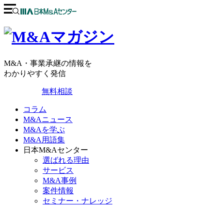
M&A・事業承継の情報を
わかりやすく発信
無料相談
コラム
M&Aニュース
M&Aを学ぶ
M&A用語集
日本M&Aセンター
選ばれる理由
サービス
M&A事例
案件情報
セミナー・ナレッジ