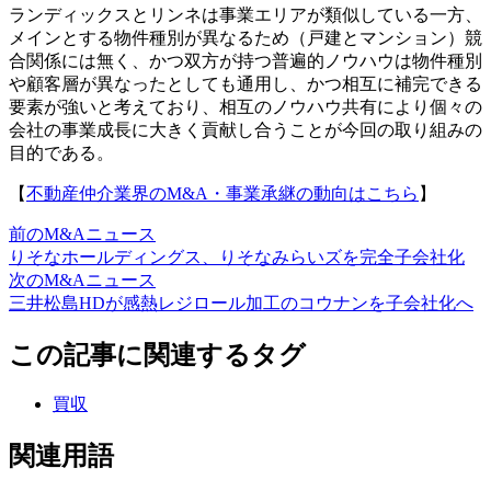
ランディックスとリンネは事業エリアが類似している一方、
メインとする物件種別が異なるため（戸建とマンション）競
合関係には無く、かつ双方が持つ普遍的ノウハウは物件種別
や顧客層が異なったとしても通用し、かつ相互に補完できる
要素が強いと考えており、相互のノウハウ共有により個々の
会社の事業成長に大きく貢献し合うことが今回の取り組みの
目的である。
【
不動産仲介業界のM&A・事業承継の動向はこちら
】
前のM&Aニュース
りそなホールディングス、りそなみらいズを完全子会社化
次のM&Aニュース
三井松島HDが感熱レジロール加工のコウナンを子会社化へ
この記事に関連するタグ
買収
関連用語