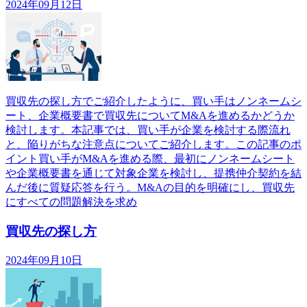
2024年09月12日
買収先の探し方でご紹介したように、買い手はノンネームシ
ート、企業概要書で買収先についてM&Aを進めるかどうか
検討します。本記事では、買い手が企業を検討する際流れ
と、陥りがちな注意点についてご紹介します。この記事のポ
イント買い手がM&Aを進める際、最初にノンネームシート
や企業概要書を通じて対象企業を検討し、提携仲介契約を結
んだ後に質疑応答を行う。M&Aの目的を明確にし、買収先
にすべての問題解決を求め
買収先の探し方
2024年09月10日