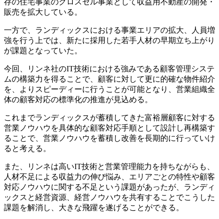
存の住宅事業のクロスセル事業として収益用不動産の開発・
販売を拡大している。
一方で、ランディックスにおける事業エリアの拡大、人員増
強を行う上では、新たに採用した若手人材の早期立ち上がり
が課題となっていた。
今回、リンネ社のIT技術における強みである顧客管理システ
ムの構築力を得ることで、顧客に対して更に的確な物件紹介
を、よりスピーディーに行うことが可能となり、営業組織全
体の顧客対応の標準化の推進が見込める。
これまでランディックスが蓄積してきた富裕層顧客に対する
営業ノウハウを具体的な顧客対応手順として設計し再構築す
ることで、営業ノウハウを蓄積し改善を長期的に行っていけ
ると考える。
また、リンネは高いIT技術と営業管理能力を持ちながらも、
人材不足による収益力の伸び悩み、エリアごとの特性や顧客
対応ノウハウに関する不足という課題があったが、ランディ
ックスと経営資源、経営ノウハウを共有することでこうした
課題を解消し、大きな飛躍を遂げることができる。