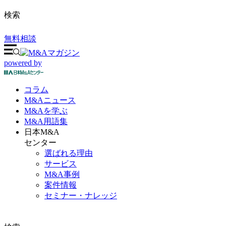
検索
無料相談
powered by
コラム
M&A
ニュース
M&Aを
学ぶ
M&A
用語集
日本M&A
センター
選ばれる理由
サービス
M&A事例
案件情報
セミナー・ナレッジ