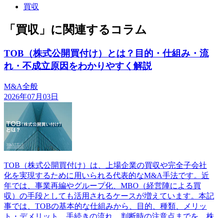
買収
「買収」に関連するコラム
TOB（株式公開買付け）とは？目的・仕組み・流
れ・不成立原因をわかりやすく解説
M&A全般
2026年07月03日
TOB（株式公開買付け）は、上場企業の買収や完全子会社
化を実現するために用いられる代表的なM&A手法です。近
年では、事業再編やグループ化、MBO（経営陣による買
収）の手段としても活用されるケースが増えています。本記
事では、TOBの基本的な仕組みから、目的、種類、メリッ
ト・デメリット、手続きの流れ、判断時の注意点までを、株