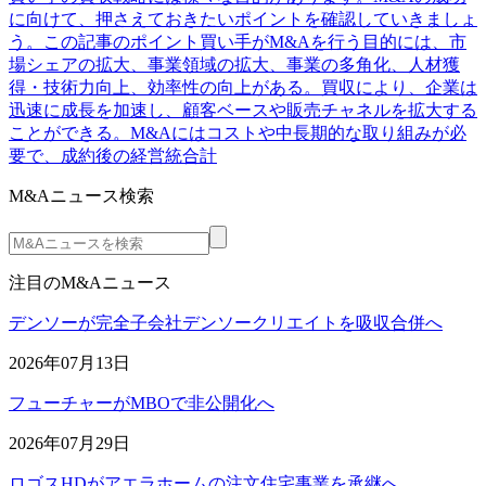
に向けて、押さえておきたいポイントを確認していきましょ
う。この記事のポイント買い手がM&Aを行う目的には、市
場シェアの拡大、事業領域の拡大、事業の多角化、人材獲
得・技術力向上、効率性の向上がある。買収により、企業は
迅速に成長を加速し、顧客ベースや販売チャネルを拡大する
ことができる。M&Aにはコストや中長期的な取り組みが必
要で、成約後の経営統合計
M&Aニュース検索
注目のM&Aニュース
デンソーが完全子会社デンソークリエイトを吸収合併へ
2026年07月13日
フューチャーがMBOで非公開化へ
2026年07月29日
ロゴスHDがアエラホームの注文住宅事業を承継へ