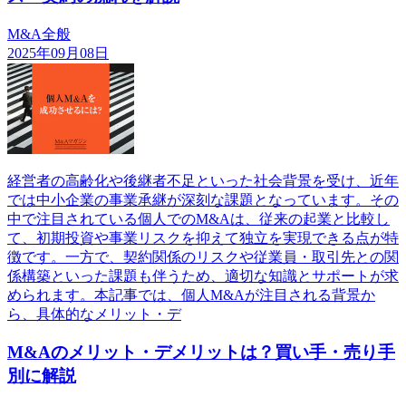
M&A全般
2025年09月08日
経営者の高齢化や後継者不足といった社会背景を受け、近年
では中小企業の事業承継が深刻な課題となっています。その
中で注目されている個人でのM&Aは、従来の起業と比較し
て、初期投資や事業リスクを抑えて独立を実現できる点が特
徴です。一方で、契約関係のリスクや従業員・取引先との関
係構築といった課題も伴うため、適切な知識とサポートが求
められます。本記事では、個人M&Aが注目される背景か
ら、具体的なメリット・デ
M&Aのメリット・デメリットは？買い手・売り手
別に解説