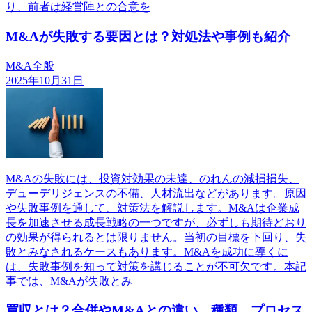
り、前者は経営陣との合意を
M&Aが失敗する要因とは？対処法や事例も紹介
M&A全般
2025年10月31日
M&Aの失敗には、投資対効果の未達、のれんの減損損失、
デューデリジェンスの不備、人材流出などがあります。原因
や失敗事例を通して、対策法を解説します。M&Aは企業成
長を加速させる成長戦略の一つですが、必ずしも期待どおり
の効果が得られるとは限りません。当初の目標を下回り、失
敗とみなされるケースもあります。M&Aを成功に導くに
は、失敗事例を知って対策を講じることが不可欠です。本記
事では、M&Aが失敗とみ
買収とは？合併やM&Aとの違い、種類、プロセス