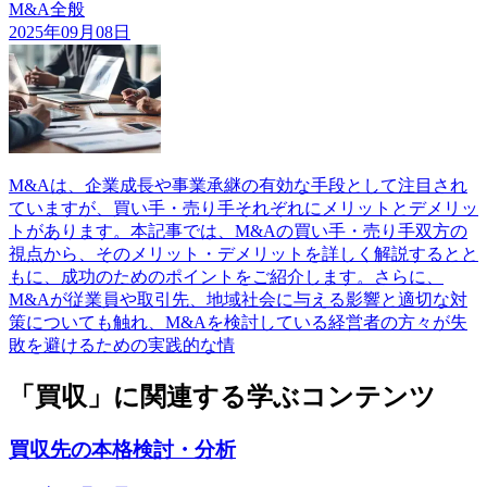
M&A全般
2025年09月08日
M&Aは、企業成長や事業承継の有効な手段として注目され
ていますが、買い手・売り手それぞれにメリットとデメリッ
トがあります。本記事では、M&Aの買い手・売り手双方の
視点から、そのメリット・デメリットを詳しく解説するとと
もに、成功のためのポイントをご紹介します。さらに、
M&Aが従業員や取引先、地域社会に与える影響と適切な対
策についても触れ、M&Aを検討している経営者の方々が失
敗を避けるための実践的な情
「買収」に関連する学ぶコンテンツ
買収先の本格検討・分析