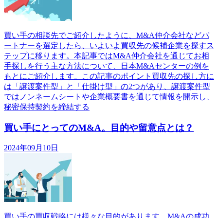
買い手の相談先でご紹介したように、M&A仲介会社などパ
ートナーを選定したら、いよいよ買収先の候補企業を探すス
テップに移ります。本記事ではM&A仲介会社を通じてお相
手探しを行う主な方法について、日本M&Aセンターの例を
もとにご紹介します。この記事のポイント買収先の探し方に
は「譲渡案件型」と「仕掛け型」の2つがあり、譲渡案件型
ではノンネームシートや企業概要書を通じて情報を開示し、
秘密保持契約を締結する
買い手にとってのM&A。目的や留意点とは？
2024年09月10日
買い手の買収戦略には様々な目的があります。M&Aの成功