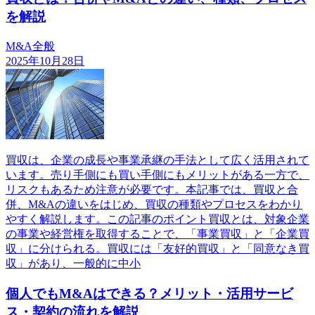
を解説
M&A全般
2025年10月28日
買収は、企業の成長や事業承継の手法として広く活用されて
います。売り手側にも買い手側にもメリットがある一方で、
リスクもあるため注意が必要です。本記事では、買収と合
併、M&Aの違いをはじめ、買収の種類やプロセスをわかり
やすく解説します。この記事のポイント買収とは、対象企業
の事業や経営権を取得することで、「事業買収」と「企業買
収」に分けられる。買収には「友好的買収」と「同意なき買
収」があり、一般的に中小
個人でもM&Aはできる？メリット・活用サービ
ス・契約の流れを解説