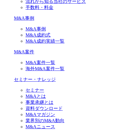
流れから知る当社のサービス
手数料・料金
M&A事例
M&A事例
M&A成約式
M&A成約実績一覧
M&A案件
M&A案件一覧
海外M&A案件一覧
セミナー・ナレッジ
セミナー
M&Aとは
事業承継とは
資料ダウンロード
M&Aマガジン
業界別のM&A動向
M&Aニュース