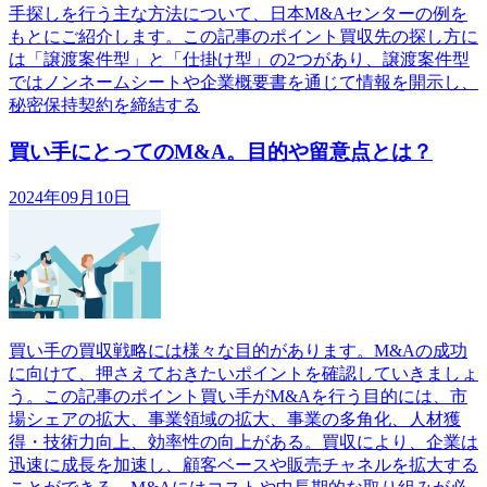
手探しを行う主な方法について、日本M&Aセンターの例を
もとにご紹介します。この記事のポイント買収先の探し方に
は「譲渡案件型」と「仕掛け型」の2つがあり、譲渡案件型
ではノンネームシートや企業概要書を通じて情報を開示し、
秘密保持契約を締結する
買い手にとってのM&A。目的や留意点とは？
2024年09月10日
買い手の買収戦略には様々な目的があります。M&Aの成功
に向けて、押さえておきたいポイントを確認していきましょ
う。この記事のポイント買い手がM&Aを行う目的には、市
場シェアの拡大、事業領域の拡大、事業の多角化、人材獲
得・技術力向上、効率性の向上がある。買収により、企業は
迅速に成長を加速し、顧客ベースや販売チャネルを拡大する