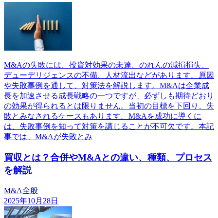
M&Aの失敗には、投資対効果の未達、のれんの減損損失、
デューデリジェンスの不備、人材流出などがあります。原因
や失敗事例を通して、対策法を解説します。M&Aは企業成
長を加速させる成長戦略の一つですが、必ずしも期待どおり
の効果が得られるとは限りません。当初の目標を下回り、失
敗とみなされるケースもあります。M&Aを成功に導くに
は、失敗事例を知って対策を講じることが不可欠です。本記
事では、M&Aが失敗とみ
買収とは？合併やM&Aとの違い、種類、プロセス
を解説
M&A全般
2025年10月28日