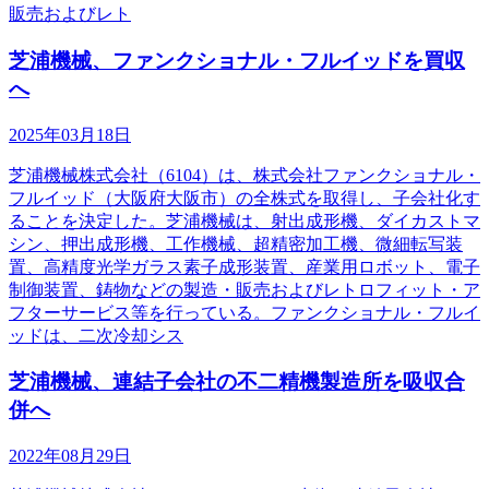
販売およびレト
芝浦機械、ファンクショナル・フルイッドを買収
へ
2025年03月18日
芝浦機械株式会社（6104）は、株式会社ファンクショナル・
フルイッド（大阪府大阪市）の全株式を取得し、子会社化す
ることを決定した。芝浦機械は、射出成形機、ダイカストマ
シン、押出成形機、工作機械、超精密加工機、微細転写装
置、高精度光学ガラス素子成形装置、産業用ロボット、電子
制御装置、鋳物などの製造・販売およびレトロフィット・ア
フターサービス等を行っている。ファンクショナル・フルイ
ッドは、二次冷却シス
芝浦機械、連結子会社の不二精機製造所を吸収合
併へ
2022年08月29日