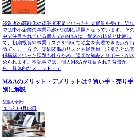
経営者の高齢化や後継者不足といった社会背景を受け、近年
では中小企業の事業承継が深刻な課題となっています。その
中で注目されている個人でのM&Aは、従来の起業と比較し
て、初期投資や事業リスクを抑えて独立を実現できる点が特
徴です。一方で、契約関係のリスクや従業員・取引先との関
係構築といった課題も伴うため、適切な知識とサポートが求
められます。本記事では、個人M&Aが注目される背景か
ら、具体的なメリット・デ
M&Aのメリット・デメリットは？買い手・売り手
別に解説
M&A全般
2025年09月08日