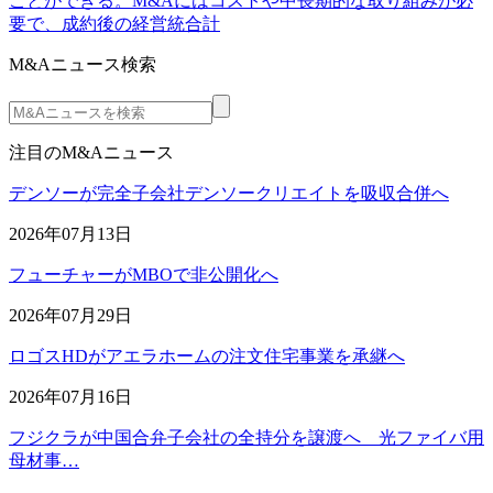
ことができる。M&Aにはコストや中長期的な取り組みが必
要で、成約後の経営統合計
M&Aニュース検索
注目のM&Aニュース
デンソーが完全子会社デンソークリエイトを吸収合併へ
2026年07月13日
フューチャーがMBOで非公開化へ
2026年07月29日
ロゴスHDがアエラホームの注文住宅事業を承継へ
2026年07月16日
フジクラが中国合弁子会社の全持分を譲渡へ 光ファイバ用
母材事…