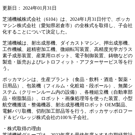
更新日：
2024年01月31日
芝浦機械株式会社（6104）は、2024年1月31日付で、ポッカ
マシン株式会社（愛知県岩倉市）の全株式を取得し、子会社
化することについて決定した。
芝浦機械は、射出成形機、ダイカストマシン、押出成形機、
工作機械、超精密加工機、微細転写装置、高精度光学ガラス
素子成形装置、産業用ロボット、電子制御装置、鋳物などの
製造・販売およびレトロフィット・アフターサービス等を行
う。
ポッカマシンは、生産プラント（食品・飲料・酒造・製薬・
日用品）、包装機（フィルム・化粧箱・段ボール）、無菌シ
ステム（クリーンルーム内の設備）、各種組立機（自動車部
品・樹脂製品）、ロボット・画像処理等を使った装置、小型
航空機搬送・整備機器、射出成形機用ロボット OEM製品、
電解バリ取機、切削加工部品等を行う。ポッカサッポロフー
ド＆ビバレッジ株式会社の100％子会社。
・株式取得の理由
芝浦機械グループは、2023年度を最終年度とする中期経営計