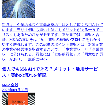
買収は、企業の成長や事業承継の手法として広く活用されて
います。売り手側にも買い手側にもメリットがある一方で、
リスクもあるため注意が必要です。本記事では、買収と合
併、M&Aの違いをはじめ、買収の種類やプロセスをわかり
やすく解説します。この記事のポイント買収とは、対象企業
の事業や経営権を取得することで、「事業買収」と「企業買
収」に分けられる。買収には「友好的買収」と「同意なき買
収」があり、一般的に中小
個人でもM&Aはできる？メリット・活用サービ
ス・契約の流れを解説
M&A全般
2025年09月08日