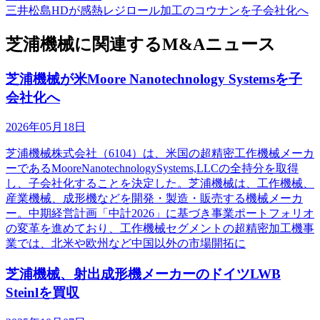
三井松島HDが感熱レジロール加工のコウナンを子会社化へ
芝浦機械に関連するM&Aニュース
芝浦機械が米Moore Nanotechnology Systemsを子
会社化へ
2026年05月18日
芝浦機械株式会社（6104）は、米国の超精密工作機械メーカ
ーであるMooreNanotechnologySystems,LLCの全持分を取得
し、子会社化することを決定した。芝浦機械は、工作機械、
産業機械、成形機などを開発・製造・販売する機械メーカ
ー。中期経営計画「中計2026」に基づき事業ポートフォリオ
の変革を進めており、工作機械セグメントの超精密加工機事
業では、北米や欧州など中国以外の市場開拓に
芝浦機械、射出成形機メーカーのドイツLWB
Steinlを買収