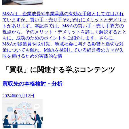
M&Aは、企業成長や事業承継の有効な手段として注目され
ていますが、買い手・売り手それぞれにメリットとデメリッ
トがあります。本記事では、M&Aの買い手・売り手双方の
視点から、そのメリット・デメリットを詳しく解説するとと
もに、成功のためのポイントをご紹介します。さらに、
M&Aが従業員や取引先、地域社会に与える影響と適切な対
策についても触れ、M&Aを検討している経営者の方々が失
敗を避けるための実践的な情
「買収」に関連する学ぶコンテンツ
買収先の本格検討・分析
2024年09月12日