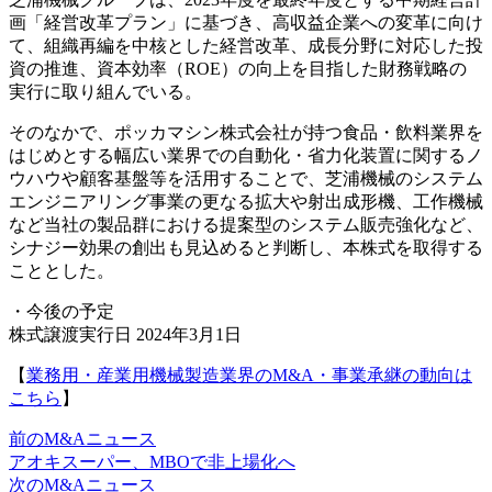
画「経営改革プラン」に基づき、高収益企業への変革に向け
て、組織再編を中核とした経営改革、成長分野に対応した投
資の推進、資本効率（ROE）の向上を目指した財務戦略の
実行に取り組んでいる。
そのなかで、ポッカマシン株式会社が持つ食品・飲料業界を
はじめとする幅広い業界での自動化・省力化装置に関するノ
ウハウや顧客基盤等を活用することで、芝浦機械のシステム
エンジニアリング事業の更なる拡大や射出成形機、工作機械
など当社の製品群における提案型のシステム販売強化など、
シナジー効果の創出も見込めると判断し、本株式を取得する
こととした。
・今後の予定
株式譲渡実行日 2024年3月1日
【
業務用・産業用機械製造業界のM&A・事業承継の動向は
こちら
】
前のM&Aニュース
アオキスーパー、MBOで非上場化へ
次のM&Aニュース