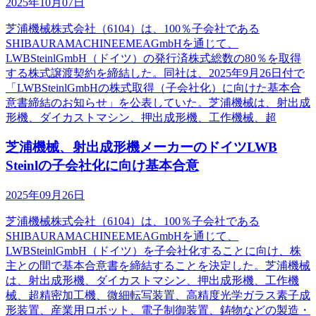
2025年10月07日
芝浦機械株式会社（6104）は、100％子会社である
SHIBAURAMACHINEEMEAGmbHを通じて、
LWBSteinlGmbH（ドイツ）の発行済株式総数の80％を取得
する株式譲渡契約を締結した。同社は、2025年9月26日付で
「LWBSteinlGmbHの株式取得（子会社化）に向けた基本合
意書締結のお知らせ」を公表していた。芝浦機械は、射出成
形機、ダイカストマシン、押出成形機、工作機械、超
芝浦機械、射出成形機メーカーのドイツLWB
Steinlの子会社化に向け基本合意
2025年09月26日
芝浦機械株式会社（6104）は、100％子会社である
SHIBAURAMACHINEEMEAGmbHを通じて、
LWBSteinlGmbH（ドイツ）を子会社化することに向け、株
主との間で基本合意書を締結することを決定した。芝浦機械
は、射出成形機、ダイカストマシン、押出成形機、工作機
械、超精密加工機、微細転写装置、高精度光学ガラス素子成
形装置、産業用ロボット、電子制御装置、鋳物などの製造・