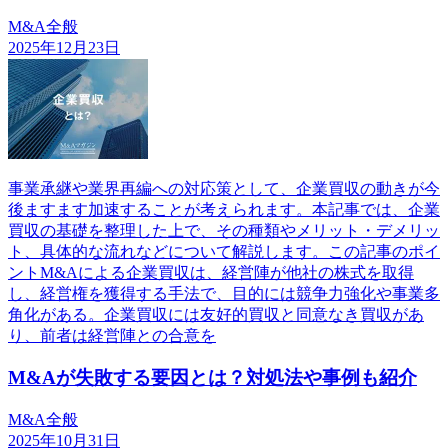
M&A全般
2025年12月23日
事業承継や業界再編への対応策として、企業買収の動きが今
後ますます加速することが考えられます。本記事では、企業
買収の基礎を整理した上で、その種類やメリット・デメリッ
ト、具体的な流れなどについて解説します。この記事のポイ
ントM&Aによる企業買収は、経営陣が他社の株式を取得
し、経営権を獲得する手法で、目的には競争力強化や事業多
角化がある。企業買収には友好的買収と同意なき買収があ
り、前者は経営陣との合意を
M&Aが失敗する要因とは？対処法や事例も紹介
M&A全般
2025年10月31日