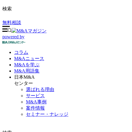
検索
無料相談
powered by
コラム
M&A
ニュース
M&Aを
学ぶ
M&A
用語集
日本M&A
センター
選ばれる理由
サービス
M&A事例
案件情報
セミナー・ナレッジ