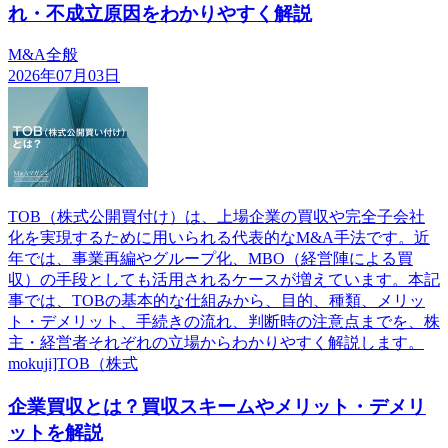
れ・不成立原因をわかりやすく解説
M&A全般
2026年07月03日
TOB（株式公開買付け）は、上場企業の買収や完全子会社
化を実現するために用いられる代表的なM&A手法です。近
年では、事業再編やグループ化、MBO（経営陣による買
収）の手段としても活用されるケースが増えています。本記
事では、TOBの基本的な仕組みから、目的、種類、メリッ
ト・デメリット、手続きの流れ、判断時の注意点までを、株
主・経営者それぞれの立場からわかりやすく解説します。
mokuji]TOB（株式
企業買収とは？買収スキームやメリット・デメリ
ットを解説