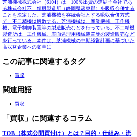
芝浦機械株式会社（6104）は、100％出資の連結子会社であ
る株式会社不二精機製造所（静岡県駿東郡）を吸収合併する
ことを決定した。芝浦機械を存続会社とする吸収合併方式
で、不二精機は解散する。芝浦機械は、産業機械、工作機
械、電子制御装置等の製造販売などを行っている。不二精機
製造所は、工作機械、表面処理用機械装置等の製造販売など
を行っている。本件は、芝浦機械の中期経営計画に基づいた
高収益企業への変革に
この記事に関連するタグ
買収
関連用語
買収
「買収」に関連するコラム
TOB（株式公開買付け）とは？目的・仕組み・流