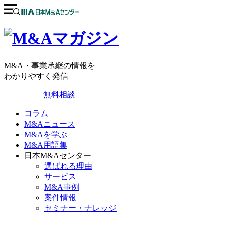
M&A・事業承継の情報を
わかりやすく発信
無料相談
コラム
M&Aニュース
M&Aを学ぶ
M&A用語集
日本M&Aセンター
選ばれる理由
サービス
M&A事例
案件情報
セミナー・ナレッジ