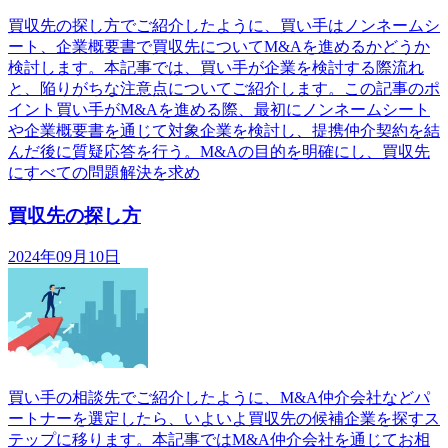
買収先の探し方でご紹介したように、買い手はノンネームシ
ート、企業概要書で買収先についてM&Aを進めるかどうか
検討します。本記事では、買い手が企業を検討する際流れ
と、陥りがちな注意点についてご紹介します。この記事のポ
イント買い手がM&Aを進める際、最初にノンネームシート
や企業概要書を通じて対象企業を検討し、提携仲介契約を結
んだ後に質疑応答を行う。M&Aの目的を明確にし、買収先
にすべての問題解決を求め
買収先の探し方
2024年09月10日
買い手の相談先でご紹介したように、M&A仲介会社などパ
ートナーを選定したら、いよいよ買収先の候補企業を探すス
テップに移ります。本記事ではM&A仲介会社を通じてお相