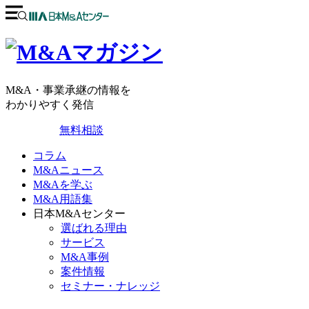
M&A・事業承継の情報を
わかりやすく発信
無料相談
コラム
M&Aニュース
M&Aを学ぶ
M&A用語集
日本M&Aセンター
選ばれる理由
サービス
M&A事例
案件情報
セミナー・ナレッジ