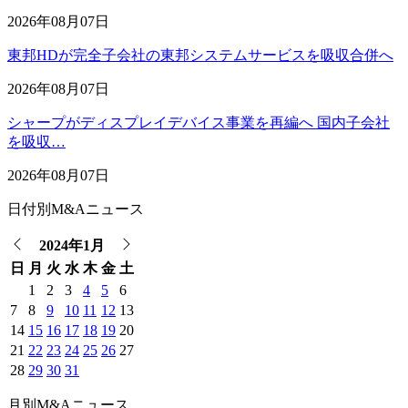
2026年08月07日
東邦HDが完全子会社の東邦システムサービスを吸収合併へ
2026年08月07日
シャープがディスプレイデバイス事業を再編へ 国内子会社
を吸収…
2026年08月07日
日付別M&Aニュース
2024年1月
日
月
火
水
木
金
土
1
2
3
4
5
6
7
8
9
10
11
12
13
14
15
16
17
18
19
20
21
22
23
24
25
26
27
28
29
30
31
月別M&Aニュース