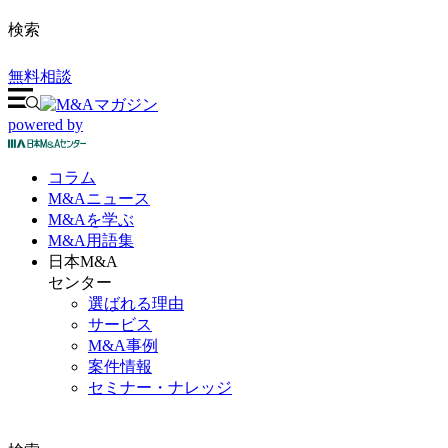
検索
無料相談
powered by
コラム
M&A
ニュース
M&Aを
学ぶ
M&A
用語集
日本M&A
センター
選ばれる理由
サービス
M&A事例
案件情報
セミナー・ナレッジ