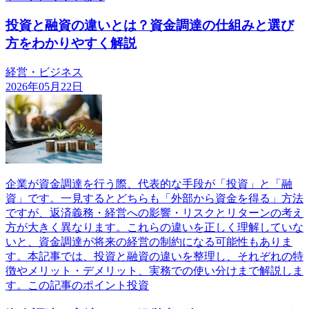
投資と融資の違いとは？資金調達の仕組みと選び
方をわかりやすく解説
経営・ビジネス
2026年05月22日
企業が資金調達を行う際、代表的な手段が「投資」と「融
資」です。一見するとどちらも「外部から資金を得る」方法
ですが、返済義務・経営への影響・リスクとリターンの考え
方が大きく異なります。これらの違いを正しく理解していな
いと、資金調達が将来の経営の制約になる可能性もありま
す。本記事では、投資と融資の違いを整理し、それぞれの特
徴やメリット・デメリット、実務での使い分けまで解説しま
す。この記事のポイント投資