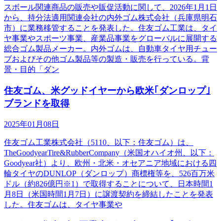
スボール関連商品の販売や販促活動に関して、2026年1月1日
から、持分法適用関連会社の内外ゴム株式会社（兵庫県明石
市）に業務移管することを発表した。住友ゴム工業は、タイ
ヤ事業やスポーツ事業、産業品事業をグローバルに展開する
総合ゴム製品メーカー。内外ゴムは、自動車タイヤ用チュー
ブおよびその他ゴム製品等の製造・販売を行っている。背
景・目的「ダン
住友ゴム、米グッドイヤーから欧米｢ダンロップ｣
ブランドを取得
2025年01月08日
住友ゴム工業株式会社（5110、以下：住友ゴム）は、
TheGoodyearTire&RubberCompany（米国オハイオ州、以下：
Goodyear社）より、欧州・北米・オセアニア地域における四
輪タイヤのDUNLOP（ダンロップ）商標権等を、526百万米
ドル（約826億円※1）で取得することについて、日本時間1
月8日（米国時間1月7日）に譲渡契約を締結したことを発表
した。住友ゴムは、タイヤ事業や