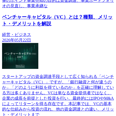
事のポイント事業売却の目的は資金調達、事業ポートフォリ
オの見直し、事業承継な
ベンチャーキャピタル（VC）とは？種類、メリッ
ト・デメリットを解説
経営・ビジネス
2026年05月22日
スタートアップの資金調達手段として広く知られる「ベンチ
ャーキャピタル（VC）」ですが、「銀行融資と何が違うの
か」「どのように利益を得ているのか」を正確に理解してい
る方は多くありません。VCは単なる資金提供者ではなく、
企業の成長を前提とした投資を行い、最終的にはIPOやM&A
によってリターンを得る存在です。本記事では、VCの基本
的な仕組みから投資の流れ、他の資金調達との違い、メリッ
ト・デメリットまで