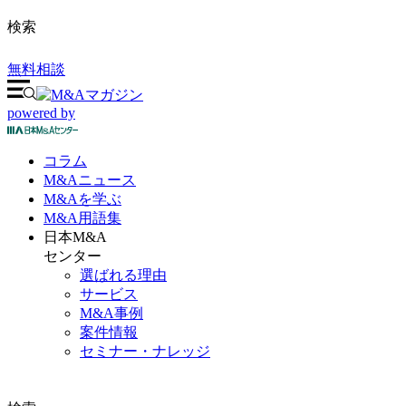
検索
無料相談
powered by
コラム
M&A
ニュース
M&Aを
学ぶ
M&A
用語集
日本M&A
センター
選ばれる理由
サービス
M&A事例
案件情報
セミナー・ナレッジ