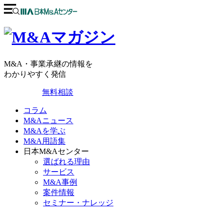
M&A・事業承継の情報を
わかりやすく発信
無料相談
コラム
M&Aニュース
M&Aを学ぶ
M&A用語集
日本M&Aセンター
選ばれる理由
サービス
M&A事例
案件情報
セミナー・ナレッジ