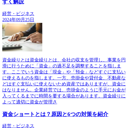
すく解説
経営・ビジネス
2024年09月25日
資金繰りとは資金繰りとは、会社の収支を管理し、事業を円
滑に行うために「資金」の過不足を調整することを指しま
す。ここでいう資金は「現金」や「預金」などすぐに支払い
に使えるものを指します。一方、売掛金や貸付金、不動産な
どはすぐ支払いに使えないため資産ではありますが、資金に
はなりません。企業経営では、売掛金のように手元にお金が
入ってくるまでに時間を要する場合があります。資金繰りに
よって適切に資金が管理さ
資金ショートとは？原因と6つの対策を紹介
経営・ビジネス