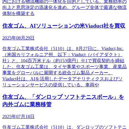
内における物流機能の一体化を目的としている。業務効率の
向上と意思決定の迅速化を進め、グループ全体で最適な物流
体制を構築する
住友ゴム、AIソリューションの米Viaduct社を買収
2025年08月29日
住友ゴム工業株式会社（5110）は、8月27日に、Viaduct,Inc.
（米国カリフォルニア州、以下：Viaduct（バイアダクト）
社）と、104百万米ドル（約153億円）※1で買収契約を締結
した。住友ゴム工業は、タイヤ事業やスポーツ事業、産業品
事業をグローバルに展開する総合ゴム製品メーカー。
Viaduct社は、AIを活用したデータアナリティクスおよびソ
リューションサービスの提供している。車両や
住友ゴム、「ダンロップ ソフトテニスボール」を
内外ゴムに業務移管
2025年07月18日
住友ゴム工業株式会社（5110）は、ダンロップのソフトテニ