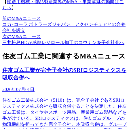
【
輸送用機械・部品製造業界のM&A・事業承継の動向はこ
ちら
】
前のM&Aニュース
コカ･コーラ ボトラーズジャパン、アクセンチュアとの合弁
会社を設立
次のM&Aニュース
三井松島HDが感熱レジロール加工のコウナンを子会社化へ
住友ゴム工業に関連するM&Aニュース
住友ゴム工業が完全子会社のSRIロジスティクスを
吸収合併へ
2026年07月01日
住友ゴム工業株式会社（5110）は、完全子会社であるSRIロ
ジスティクス株式会社を吸収合併することを決定した。住友
ゴム工業は、タイヤやスポーツ用品、産業用ゴム製品などを
手がけている。SRIロジスティクスは、住友ゴムグループの
物流機能を担ってきた完全子会社。本吸収合併は、グループ