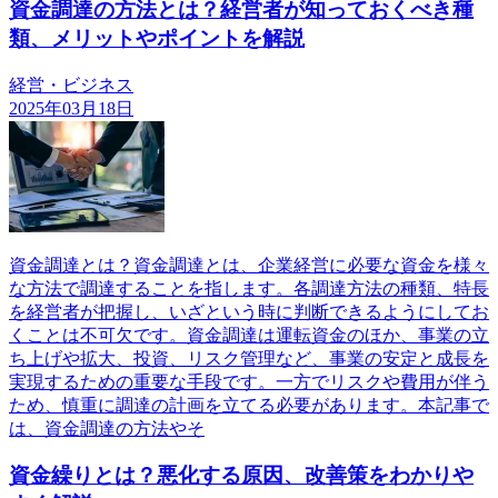
資金調達の方法とは？経営者が知っておくべき種
類、メリットやポイントを解説
経営・ビジネス
2025年03月18日
資金調達とは？資金調達とは、企業経営に必要な資金を様々
な方法で調達することを指します。各調達方法の種類、特長
を経営者が把握し、いざという時に判断できるようにしてお
くことは不可欠です。資金調達は運転資金のほか、事業の立
ち上げや拡大、投資、リスク管理など、事業の安定と成長を
実現するための重要な手段です。一方でリスクや費用が伴う
ため、慎重に調達の計画を立てる必要があります。本記事で
は、資金調達の方法やそ
資金繰りとは？悪化する原因、改善策をわかりや