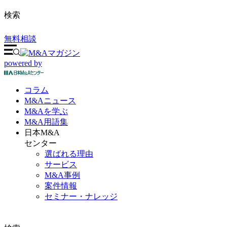
検索
無料相談
powered by
コラム
M&A
ニュース
M&Aを
学ぶ
M&A
用語集
日本M&A
センター
選ばれる理由
サービス
M&A事例
案件情報
セミナー・ナレッジ