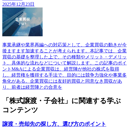
2025年12月23日
事業承継や業界再編への対応策として、企業買収の動きが今
後ますます加速することが考えられます。本記事では、企業
買収の基礎を整理した上で、その種類やメリット・デメリッ
ト、具体的な流れなどについて解説します。この記事のポイ
ントM&Aによる企業買収は、経営陣が他社の株式を取得
し、経営権を獲得する手法で、目的には競争力強化や事業多
角化がある。企業買収には友好的買収と同意なき買収があ
り、前者は経営陣との合意を
「株式譲渡・子会社」に関連する学ぶ
コンテンツ
譲渡・売却先の探し方、選び方のポイント