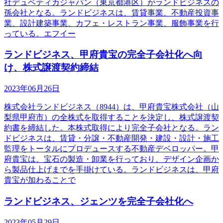
社デュベティカジャパン（東京都港区）がランドビジネスの
孫会社となる。ランドビジネスは、賃貸事業、不動産投資事
業、設計建築事業、カフェ・レストラン事業、服飾事業を行
っている。エフイー
ランドビジネス、甲府貴宝の完全子会社化へ向
け、株式譲渡契約締結
2023年06月26日
株式会社ランドビジネス（8944）は、甲府貴宝株式会社（山
梨県甲府市）の全株式を取得することを決定し、株式譲渡契
約書を締結した。本株式取得により完全子会社となる。ラン
ドビジネスは、賃貸・分譲・不動産開発・建設・設計・施工
監理をトータルにプロデュースする不動産デベロッパー。甲
府貴宝は、宝石の製造・卸業を行っており、デザイン企画か
ら製品仕上げまでを手掛けている。ランドビジネスは、甲府
貴宝が加わることで
ランドビジネス、ジェンツを完全子会社化へ
2023年05月29日