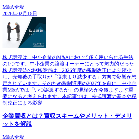
M&A全般
2026年02月16日
株式譲渡は、中小企業のM&Aにおいて多く用いられる手法
の1つです。中小企業の譲渡オーナーにとって魅力的だった
株式譲渡益の税務優遇は、2026年度の税制改正により縮小
し、売却後の手取りが「従来より減少する」方向で影響が想
定されています。そのため税制適用の2027年を前に、中小企
業M&Aでは「いつ譲渡するか」の見極めが今後ますます重
要になると考えられます。本記事では、株式譲渡の基本や税
制改正による影響
企業買収とは？買収スキームやメリット・デメリ
ットを解説
M&A全般