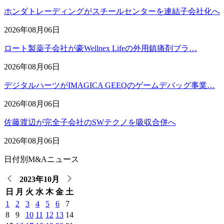
ホンダトレーディングがスチールセンターを連結子会社化へ
2026年08月06日
ロート製薬子会社が豪Wellnex Lifeの外用鎮痛剤ブラ…
2026年08月06日
デジタルハーツがIMAGICA GEEQのゲームデバッグ事業…
2026年08月06日
佐藤渡辺が完全子会社のSWテクノを吸収合併へ
2026年08月06日
日付別M&Aニュース
2023年10月
日
月
火
水
木
金
土
1
2
3
4
5
6
7
8
9
10
11
12
13
14