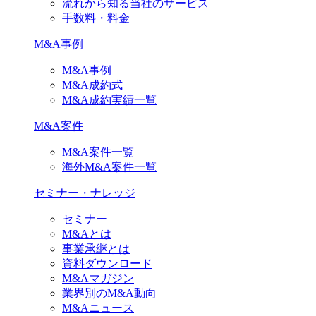
流れから知る当社のサービス
手数料・料金
M&A事例
M&A事例
M&A成約式
M&A成約実績一覧
M&A案件
M&A案件一覧
海外M&A案件一覧
セミナー・ナレッジ
セミナー
M&Aとは
事業承継とは
資料ダウンロード
M&Aマガジン
業界別のM&A動向
M&Aニュース