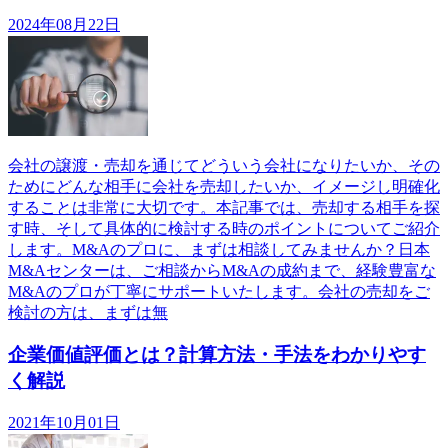
2024年08月22日
会社の譲渡・売却を通じてどういう会社になりたいか、その
ためにどんな相手に会社を売却したいか、イメージし明確化
することは非常に大切です。本記事では、売却する相手を探
す時、そして具体的に検討する時のポイントについてご紹介
します。M&Aのプロに、まずは相談してみませんか？日本
M&Aセンターは、ご相談からM&Aの成約まで、経験豊富な
M&Aのプロが丁寧にサポートいたします。会社の売却をご
検討の方は、まずは無
企業価値評価とは？計算方法・手法をわかりやす
く解説
2021年10月01日