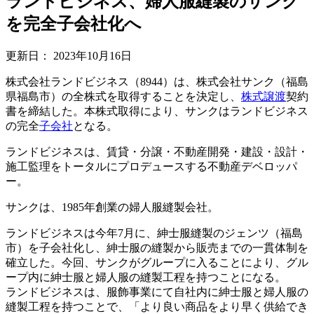
ランドビジネス、婦人服縫製のサンク
を完全子会社化へ
更新日：
2023年10月16日
株式会社ランドビジネス（8944）は、株式会社サンク（福島
県福島市）の全株式を取得することを決定し、
株式譲渡
契約
書を締結した。本株式取得により、サンクはランドビジネス
の完全
子会社
となる。
ランドビジネスは、賃貸・分譲・不動産開発・建設・設計・
施工監理をトータルにプロデュースする不動産デベロッパ
ー。
サンクは、1985年創業の婦人服縫製会社。
ランドビジネスは今年7月に、紳士服縫製のジェンツ（福島
市）を子会社化し、紳士服の縫製から販売までの一貫体制を
確立した。今回、サンクがグループに入ることにより、グル
ープ内に紳士服と婦人服の縫製工程を持つことになる。
ランドビジネスは、服飾事業にて自社内に紳士服と婦人服の
縫製工程を持つことで、「より良い商品をより早く供給でき