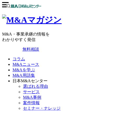
M&A・事業承継の情報を
わかりやすく発信
無料相談
コラム
M&Aニュース
M&Aを学ぶ
M&A用語集
日本M&Aセンター
選ばれる理由
サービス
M&A事例
案件情報
セミナー・ナレッジ