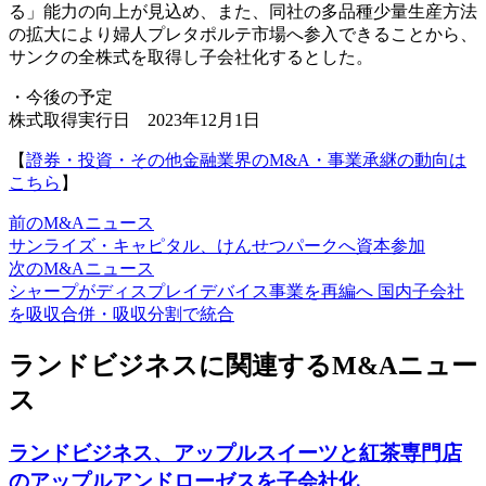
る」能力の向上が見込め、また、同社の多品種少量生産方法
の拡大により婦人プレタポルテ市場へ参入できることから、
サンクの全株式を取得し子会社化するとした。
・今後の予定
株式取得実行日 2023年12月1日
【
證券・投資・その他金融業界のM&A・事業承継の動向は
こちら
】
前のM&Aニュース
サンライズ・キャピタル、けんせつパークへ資本参加
次のM&Aニュース
シャープがディスプレイデバイス事業を再編へ 国内子会社
を吸収合併・吸収分割で統合
ランドビジネスに関連するM&Aニュー
ス
ランドビジネス、アップルスイーツと紅茶専門店
のアップルアンドローゼスを子会社化