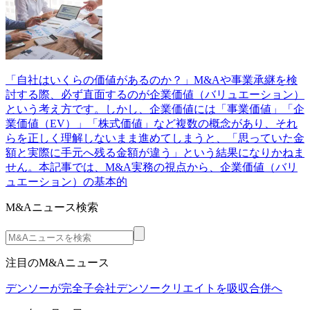
「自社はいくらの価値があるのか？」M&Aや事業承継を検
討する際、必ず直面するのが企業価値（バリュエーション）
という考え方です。しかし、企業価値には「事業価値」「企
業価値（EV）」「株式価値」など複数の概念があり、それ
らを正しく理解しないまま進めてしまうと、「思っていた金
額と実際に手元へ残る金額が違う」という結果になりかねま
せん。本記事では、M&A実務の視点から、企業価値（バリ
ュエーション）の基本的
M&Aニュース検索
注目のM&Aニュース
デンソーが完全子会社デンソークリエイトを吸収合併へ