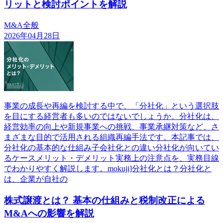
リットと検討ポイントを解説
M&A全般
2026年04月28日
事業の成長や再編を検討する中で、「分社化」という選択肢
を目にする経営者も多いのではないでしょうか。分社化は、
経営効率の向上や新規事業への挑戦、事業承継対策など、さ
まざまな目的で活用される組織再編手法です。本記事では、
分社化の基本的な仕組み子会社化との違い分社化が向いてい
るケースメリット・デメリット実務上の注意点を、実務目線
でわかりやすく解説します。mokuji]分社化とは？分社化と
は、企業が自社の
株式譲渡とは？ 基本の仕組みと税制改正による
M&Aへの影響を解説