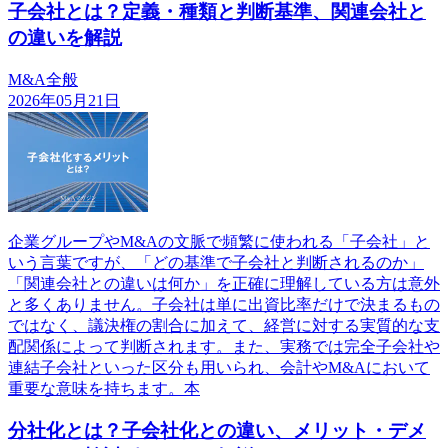
子会社とは？定義・種類と判断基準、関連会社と
の違いを解説
M&A全般
2026年05月21日
企業グループやM&Aの文脈で頻繁に使われる「子会社」と
いう言葉ですが、「どの基準で子会社と判断されるのか」
「関連会社との違いは何か」を正確に理解している方は意外
と多くありません。子会社は単に出資比率だけで決まるもの
ではなく、議決権の割合に加えて、経営に対する実質的な支
配関係によって判断されます。また、実務では完全子会社や
連結子会社といった区分も用いられ、会計やM&Aにおいて
重要な意味を持ちます。本
分社化とは？子会社化との違い、メリット・デメ