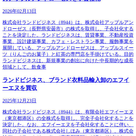
2026年02月13日
株式会社ランドビジネス（8944）は、株式会社アップルアン
ドローゼス（長野県安曇市）の株式を取得し、子会社化する
ことを決定した。ランドビジネスは、賃貸事業、不動産投資
事業、設計建築事業、カフェ・レストラン事業、服飾事業を
展開している。アップルアンドローゼスは、アップルスイー
ツ（りんごのお菓子）と紅茶の専門店を手掛けている。目的
ランドビジネスは、新規事業の創出に向けた中長期的な成長
領域として、飲食事
ランドビジネス、ブランド衣料品輸入卸のエフイ
ーエヌを買収
2025年12月23日
株式会社ランドビジネス（8944）は、有限会社エフイーエヌ
（東京都港区）の全株式を取得し、完全子会社化することを
決定した。なお、エフイーエヌを子会社化することに伴い、
同社の子会社である株式会社しほみ（東京都港区）、株式会