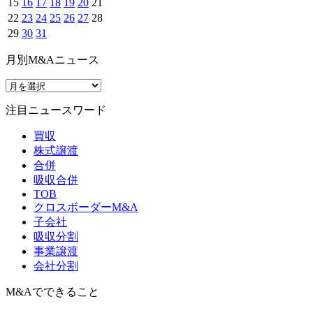
15
16
17
18
19
20
21
22
23
24
25
26
27
28
29
30
31
月別M&Aニュース
注目ニュースワード
買収
株式譲渡
合併
吸収合併
TOB
クロスボーダーM&A
子会社
吸収分割
事業譲渡
会社分割
M&Aでできること