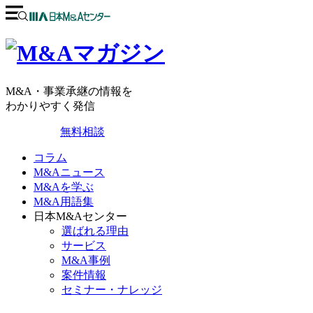
M&A・事業承継の情報を
わかりやすく発信
無料相談
コラム
M&Aニュース
M&Aを学ぶ
M&A用語集
日本M&Aセンター
選ばれる理由
サービス
M&A事例
案件情報
セミナー・ナレッジ