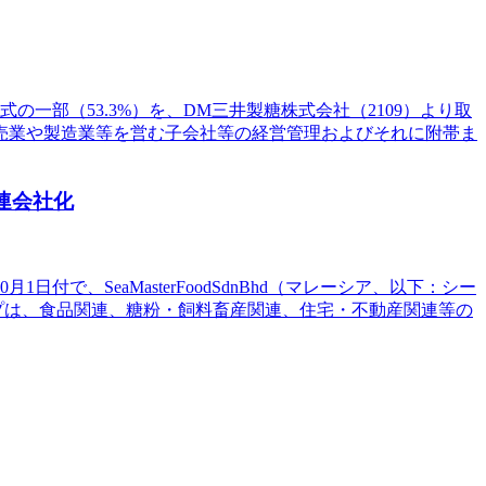
の一部（53.3%）を、DM三井製糖株式会社（2109）より取
売業や製造業等を営む子会社等の経営管理およびそれに附帯ま
関連会社化
で、SeaMasterFoodSdnBhd（マレーシア、以下：シー
プは、食品関連、糖粉・飼料畜産関連、住宅・不動産関連等の