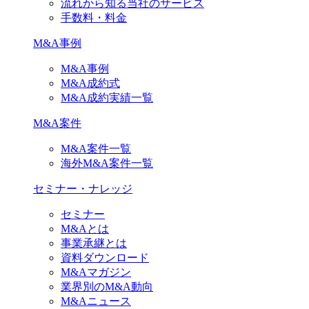
流れから知る当社のサービス
手数料・料金
M&A事例
M&A事例
M&A成約式
M&A成約実績一覧
M&A案件
M&A案件一覧
海外M&A案件一覧
セミナー・ナレッジ
セミナー
M&Aとは
事業承継とは
資料ダウンロード
M&Aマガジン
業界別のM&A動向
M&Aニュース