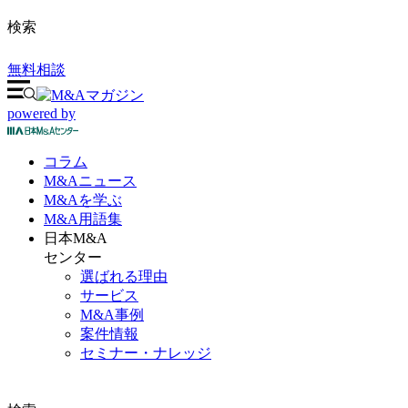
検索
無料相談
powered by
コラム
M&A
ニュース
M&Aを
学ぶ
M&A
用語集
日本M&A
センター
選ばれる理由
サービス
M&A事例
案件情報
セミナー・ナレッジ