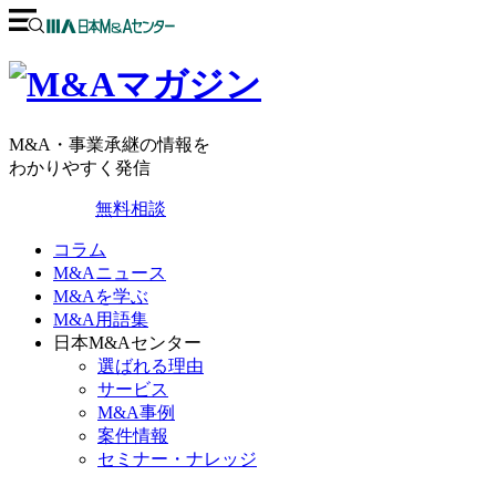
M&A・事業承継の情報を
わかりやすく発信
無料相談
コラム
M&Aニュース
M&Aを学ぶ
M&A用語集
日本M&Aセンター
選ばれる理由
サービス
M&A事例
案件情報
セミナー・ナレッジ