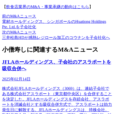
【
飲食店業界のM&A・事業承継の動向はこちら
】
前のM&Aニュース
電材ホールディングス、シンガポールのHuationg Holdings
Pte. Ltd.を子会社化
次のM&Aニュース
三井松島HDが感熱レジロール加工のコウナンを子会社化へ
小僧寿しに関連するM&Aニュース
JFLAホールディングス、子会社のアスラポートを
吸収合併へ
2025年02月14日
株式会社JFLAホールディングス（3069）は、連結子会社で
ある株式会社アスラポート（東京都中央区）を合併すること
を決定した。JFLAホールディングスを存続会社、アスラポ
ートを消滅会社とする吸収合併方式で、アスラポートは効力
発生日に解散する。JFLAホールディングスは、持株会社。