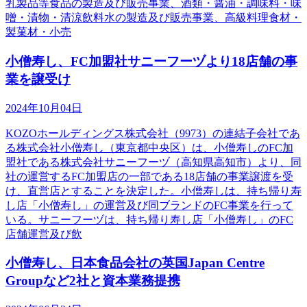
乳製品等食品の製造及び販売事業、酒類・醤油・調味料・味
噌・漬物・清涼飲料水の製造及び販売事業、高級料理食材・
製菓材・小売
小僧寿し、FC加盟社サニーフーヅより18店舗の事
業を譲受け
2024年10月04日
KOZOホールディングス株式会社（9973）の連結子会社であ
る株式会社小僧寿し（東京都中央区）は、小僧寿しのFC加
盟社である株式会社サニーフーヅ（高知県高知市）より、同
社の運営するFC加盟店の一部である18店舗の事業譲渡を受
け、直営店とすることを決定した。小僧寿しは、持ち帰り寿
し店「小僧寿し」の運営及び同ブランドのFC事業を行って
いる。サニーフーヅは、持ち帰り寿し店「小僧寿し」のFC
店舗運営及び飲
小僧寿し、日本食品会社の英国Japan Centre
Groupなど2社と資本業務提携