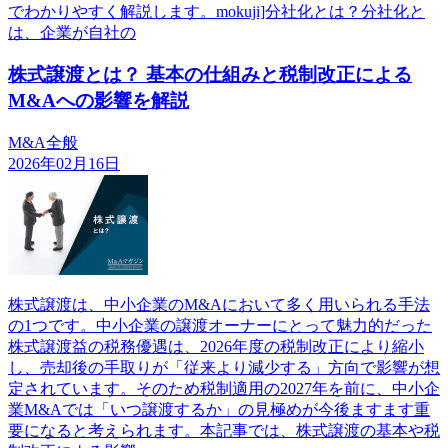
でわかりやすく解説します。mokuji]分社化とは？分社化と
は、企業が自社の
株式譲渡とは？ 基本の仕組みと税制改正による
M&Aへの影響を解説
M&A全般
2026年02月16日
株式譲渡は、中小企業のM&Aにおいて多く用いられる手法
の1つです。中小企業の譲渡オーナーにとって魅力的だった
株式譲渡益の税務優遇は、2026年度の税制改正により縮小
し、売却後の手取りが「従来より減少する」方向で影響が想
定されています。そのため税制適用の2027年を前に、中小企
業M&Aでは「いつ譲渡するか」の見極めが今後ますます重
要になると考えられます。本記事では、株式譲渡の基本や税