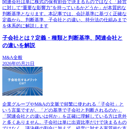
関連会社は単に株式の保有割合で決まるものではなく「経営
に対して“重要な影響力”を持っているかどうか」が本質的な
判断基準となります。本記事では、会計基準に基づく正確な
定義から、判断基準、子会社との違い、持分法の仕組みまで
を体系的に解説します
子会社とは？定義・種類と判断基準、関連会社と
の違いを解説
M&A全般
2026年05月21日
企業グループやM&Aの文脈で頻繁に使われる「子会社」と
いう言葉ですが、「どの基準で子会社と判断されるのか」
「関連会社との違いは何か」を正確に理解している方は意外
と多くありません。子会社は単に出資比率だけで決まるもの
ではなく、議決権の割合に加えて、経営に対する実質的な支