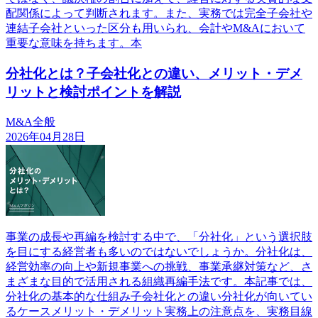
配関係によって判断されます。また、実務では完全子会社や
連結子会社といった区分も用いられ、会計やM&Aにおいて
重要な意味を持ちます。本
分社化とは？子会社化との違い、メリット・デメ
リットと検討ポイントを解説
M&A全般
2026年04月28日
事業の成長や再編を検討する中で、「分社化」という選択肢
を目にする経営者も多いのではないでしょうか。分社化は、
経営効率の向上や新規事業への挑戦、事業承継対策など、さ
まざまな目的で活用される組織再編手法です。本記事では、
分社化の基本的な仕組み子会社化との違い分社化が向いてい
るケースメリット・デメリット実務上の注意点を、実務目線