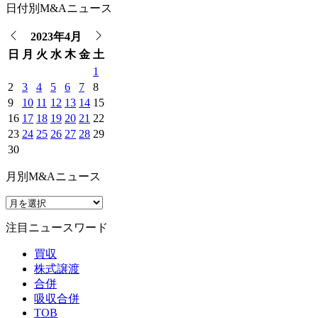
日付別M&Aニュース
2023年4月
日
月
火
水
木
金
土
1
2
3
4
5
6
7
8
9
10
11
12
13
14
15
16
17
18
19
20
21
22
23
24
25
26
27
28
29
30
月別M&Aニュース
注目ニュースワード
買収
株式譲渡
合併
吸収合併
TOB