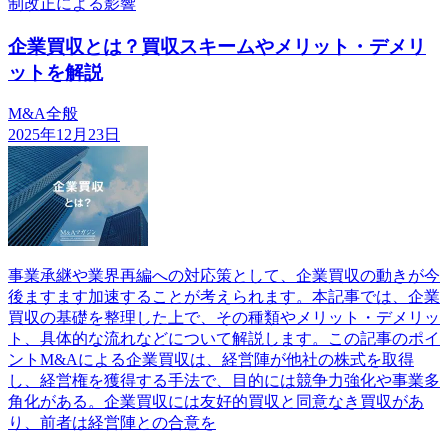
制改正による影響
企業買収とは？買収スキームやメリット・デメリ
ットを解説
M&A全般
2025年12月23日
事業承継や業界再編への対応策として、企業買収の動きが今
後ますます加速することが考えられます。本記事では、企業
買収の基礎を整理した上で、その種類やメリット・デメリッ
ト、具体的な流れなどについて解説します。この記事のポイ
ントM&Aによる企業買収は、経営陣が他社の株式を取得
し、経営権を獲得する手法で、目的には競争力強化や事業多
角化がある。企業買収には友好的買収と同意なき買収があ
り、前者は経営陣との合意を