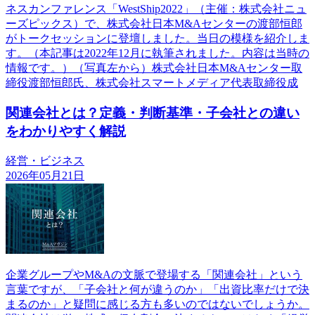
ネスカンファレンス「WestShip2022」（主催：株式会社ニュ
ーズピックス）で、株式会社日本M&Aセンターの渡部恒郎
がトークセッションに登壇しました。当日の模様を紹介しま
す。（本記事は2022年12月に執筆されました。内容は当時の
情報です。）（写真左から）株式会社日本M&Aセンター取
締役渡部恒郎氏、株式会社スマートメディア代表取締役成
関連会社とは？定義・判断基準・子会社との違い
をわかりやすく解説
経営・ビジネス
2026年05月21日
企業グループやM&Aの文脈で登場する「関連会社」という
言葉ですが、「子会社と何が違うのか」「出資比率だけで決
まるのか」と疑問に感じる方も多いのではないでしょうか。