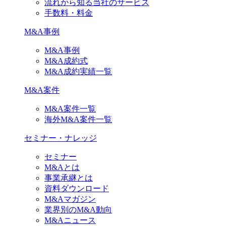
流れから知る当社のサービス
手数料・料金
M&A事例
M&A事例
M&A成約式
M&A成約実績一覧
M&A案件
M&A案件一覧
海外M&A案件一覧
セミナー・ナレッジ
セミナー
M&Aとは
事業承継とは
資料ダウンロード
M&Aマガジン
業界別のM&A動向
M&Aニュース