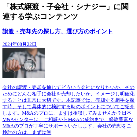
「株式譲渡・子会社・シナジー」に関
連する学ぶコンテンツ
譲渡・売却先の探し方、選び方のポイント
2024年08月22日
会社の譲渡・売却を通じてどういう会社になりたいか、その
ためにどんな相手に会社を売却したいか、イメージし明確化
することは非常に大切です。本記事では、売却する相手を探
す時、そして具体的に検討する時のポイントについてご紹介
します。M&Aのプロに、まずは相談してみませんか？日本
M&Aセンターは、ご相談からM&Aの成約まで、経験豊富な
M&Aのプロが丁寧にサポートいたします。会社の売却をご
検討の方は、まずは無