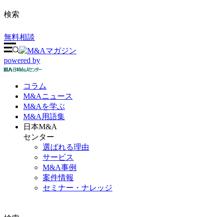
検索
無料相談
powered by
コラム
M&A
ニュース
M&Aを
学ぶ
M&A
用語集
日本M&A
センター
選ばれる理由
サービス
M&A事例
案件情報
セミナー・ナレッジ