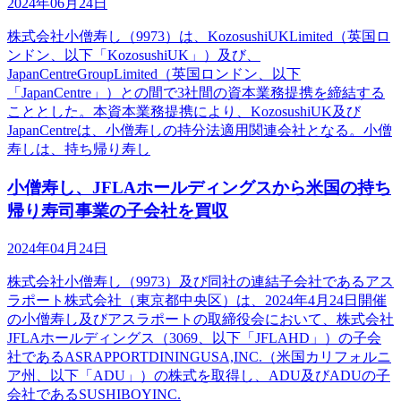
2024年06月24日
株式会社小僧寿し（9973）は、KozosushiUKLimited（英国ロ
ンドン、以下「KozosushiUK」）及び、
JapanCentreGroupLimited（英国ロンドン、以下
「JapanCentre」）との間で3社間の資本業務提携を締結する
こととした。本資本業務提携により、KozosushiUK及び
JapanCentreは、小僧寿しの持分法適用関連会社となる。小僧
寿しは、持ち帰り寿し
小僧寿し、JFLAホールディングスから米国の持ち
帰り寿司事業の子会社を買収
2024年04月24日
株式会社小僧寿し（9973）及び同社の連結子会社であるアス
ラポート株式会社（東京都中央区）は、2024年4月24日開催
の小僧寿し及びアスラポートの取締役会において、株式会社
JFLAホールディングス（3069、以下「JFLAHD」）の子会
社であるASRAPPORTDININGUSA,INC.（米国カリフォルニ
ア州、以下「ADU」）の株式を取得し、ADU及びADUの子
会社であるSUSHIBOYINC.