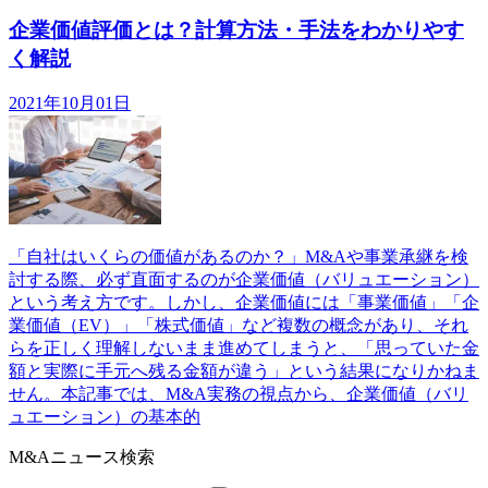
企業価値評価とは？計算方法・手法をわかりやす
く解説
2021年10月01日
「自社はいくらの価値があるのか？」M&Aや事業承継を検
討する際、必ず直面するのが企業価値（バリュエーション）
という考え方です。しかし、企業価値には「事業価値」「企
業価値（EV）」「株式価値」など複数の概念があり、それ
らを正しく理解しないまま進めてしまうと、「思っていた金
額と実際に手元へ残る金額が違う」という結果になりかねま
せん。本記事では、M&A実務の視点から、企業価値（バリ
ュエーション）の基本的
M&Aニュース検索