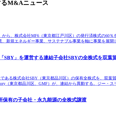
るM&Aニュース
83）から、株式会社MF6（東京都江戸川区）の発行済株式の6
、新規エネルギー事業、サステナブル事業を軸に事業を展開し
9の「SBY」を運営する連結子会社SBYの全株式を双
子会社である株式会社SBY（東京都品川区）の保有全株式を、双
oFactory（東京都品川区、GMF）が、連結から異動する。ジ
電所保有の子会社・永九能源の全株式譲渡