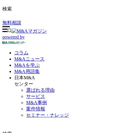
検索
無料相談
powered by
コラム
M&A
ニュース
M&Aを
学ぶ
M&A
用語集
日本M&A
センター
選ばれる理由
サービス
M&A事例
案件情報
セミナー・ナレッジ