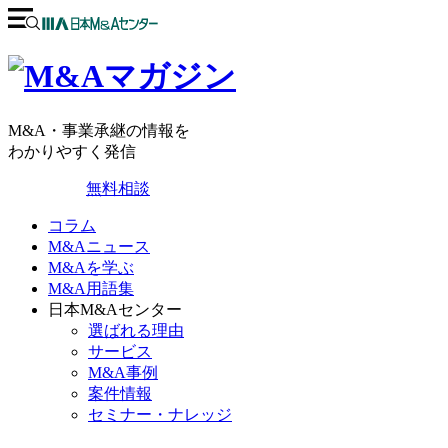
M&A・事業承継の情報を
わかりやすく発信
無料相談
コラム
M&Aニュース
M&Aを学ぶ
M&A用語集
日本M&Aセンター
選ばれる理由
サービス
M&A事例
案件情報
セミナー・ナレッジ