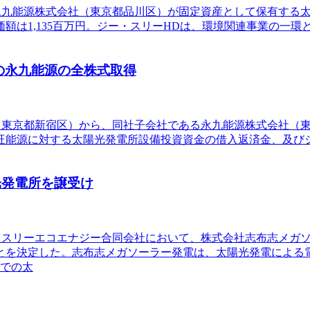
ある永九能源株式会社（東京都品川区）が固定資産として保有す
額は1,135百万円。ジー・スリーHDは、環境関連事業の一
有の永九能源の全株式取得
会社（東京都新宿区）から、同社子会社である永九能源株式会社
永旺能源に対する太陽光発電所設備投資資金の借入返済金、及び
光発電所を譲受け
ジー・スリーエコエナジー合同会社において、株式会社志布志メ
とを決定した。志布志メガソーラー発電は、太陽光発電による
社での太