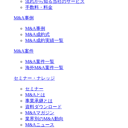
流れから知る当社のサービス
手数料・料金
M&A事例
M&A事例
M&A成約式
M&A成約実績一覧
M&A案件
M&A案件一覧
海外M&A案件一覧
セミナー・ナレッジ
セミナー
M&Aとは
事業承継とは
資料ダウンロード
M&Aマガジン
業界別のM&A動向
M&Aニュース