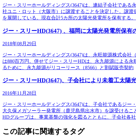
ジー・スリーホールディングス(3647)は、連結子会社で
社ユニ・ロット（大阪市）に譲渡することを決定した。譲渡価
を展開している。現在合計5カ所の太陽光発電所を保有する。
ジー・スリーHD(3647) 、福岡に太陽光発電所保
2018年08月29日
ジー・スリーホールディングス(3647)は、永旺能源株式
は880百万円。併せてジー・スリーHDは、永九能源による
るために、永九能源がリコーリース（8566）と割賦販売契約
ジー・スリーHD(3647)、子会社により未着工太陽
2016年11月28日
ジー・スリーホールディングス(3647)は、子会社である
大久保メガソーラー発電所（鹿児島県出水市）を譲受けるこ
HDグループは、事業基盤の強化を図るとともに、子会社各
この記事に関連するタグ