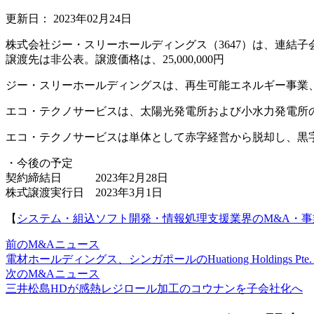
更新日：
2023年02月24日
株式会社ジー・スリーホールディングス（3647）は、連結
譲渡先は非公表。譲渡価格は、25,000,000円
ジー・スリーホールディングスは、再生可能エネルギー事業
エコ・テクノサービスは、太陽光発電所および小水力発電所
エコ・テクノサービスは単体として赤字経営から脱却し、黒
・今後の予定
契約締結日 2023年2月28日
株式譲渡実行日 2023年3月1日
【
システム・組込ソフト開発・情報処理支援業界のM&A・
前のM&Aニュース
電材ホールディングス、シンガポールのHuationg Holdings Pte.
次のM&Aニュース
三井松島HDが感熱レジロール加工のコウナンを子会社化へ