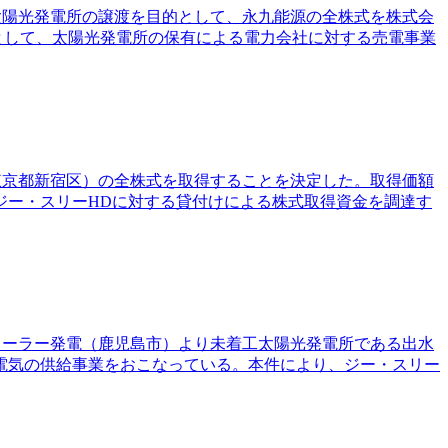
る太陽光発電所の譲渡を目的として、永九能源の全株式を株式会
環として、太陽光発電所の保有による電力会社に対する売電事業
（東京都新宿区）の全株式を取得することを決定した。取得価額
ジー・スリーHDに対する貸付けによる株式取得資金を調達す
ガソーラー発電（鹿児島市）より未着工太陽光発電所である出水
電気の供給事業をおこなっている。本件により、ジー・スリー