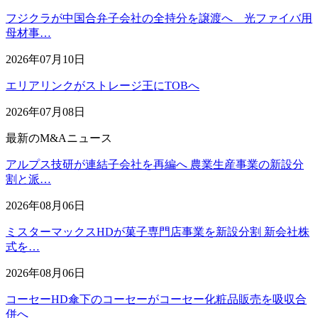
フジクラが中国合弁子会社の全持分を譲渡へ 光ファイバ用
母材事…
2026年07月10日
エリアリンクがストレージ王にTOBへ
2026年07月08日
最新のM&Aニュース
アルプス技研が連結子会社を再編へ 農業生産事業の新設分
割と派…
2026年08月06日
ミスターマックスHDが菓子専門店事業を新設分割 新会社株
式を…
2026年08月06日
コーセーHD傘下のコーセーがコーセー化粧品販売を吸収合
併へ