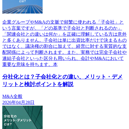
企業グループやM&Aの文脈で頻繁に使われる「子会社」と
いう言葉ですが、「どの基準で子会社と判断されるのか」
「関連会社との違いは何か」を正確に理解している方は意外
と多くありません。子会社は単に出資比率だけで決まるもの
ではなく、議決権の割合に加えて、経営に対する実質的な支
配関係によって判断されます。また、実務では完全子会社や
連結子会社といった区分も用いられ、会計やM&Aにおいて
重要な意味を持ちます。本
分社化とは？子会社化との違い、メリット・デメ
リットと検討ポイントを解説
M&A全般
2026年04月28日