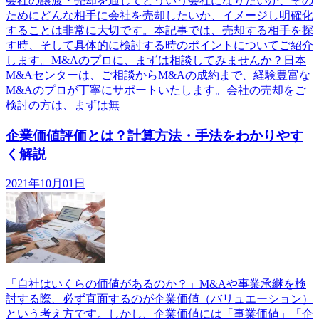
会社の譲渡・売却を通じてどういう会社になりたいか、その
ためにどんな相手に会社を売却したいか、イメージし明確化
することは非常に大切です。本記事では、売却する相手を探
す時、そして具体的に検討する時のポイントについてご紹介
します。M&Aのプロに、まずは相談してみませんか？日本
M&Aセンターは、ご相談からM&Aの成約まで、経験豊富な
M&Aのプロが丁寧にサポートいたします。会社の売却をご
検討の方は、まずは無
企業価値評価とは？計算方法・手法をわかりやす
く解説
2021年10月01日
「自社はいくらの価値があるのか？」M&Aや事業承継を検
討する際、必ず直面するのが企業価値（バリュエーション）
という考え方です。しかし、企業価値には「事業価値」「企