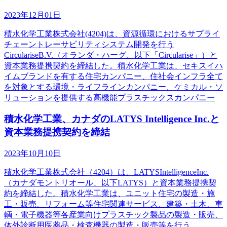
2023年12月01日
積水化学工業株式会社(4204)は、資源循環におけるサプライ
チェーントレーサビリティシステム開発を行う
CirculariseB.V.（オランダ・ハーグ、以下「Circularise」）と
資本業務提携契約を締結した。積水化学工業は、セキスイハ
イムブランドを有する住宅カンパニー、住社会インフラ全て
を対象とする環境・ライフラインカンパニー、ケミカル・ソ
リューションを提供する高機能プラスチックスカンパニー
積水化学工業、カナダのLATYS Intelligence Inc.と
資本業務提携契約を締結
2023年10月10日
積水化学工業株式会社（4204）は、LATYSIntelligenceInc.
（カナダモントリオール、以下LATYS）と資本業務提携契
約を締結した。積水化学工業は、ユニット住宅の製造・施
工・販売、リフォーム等住宅関連サービス、建築・土木、車
輌・電子機器等各産業向けプラスチック製品の製造・販売、
体外診断用医薬品・検査機器の製造・販売等を行う。