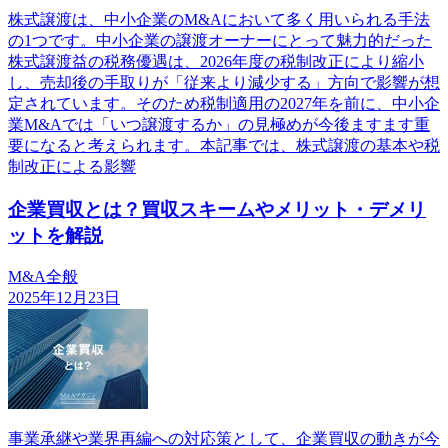
株式譲渡は、中小企業のM&Aにおいて多く用いられる手法
の1つです。中小企業の譲渡オーナーにとって魅力的だった
株式譲渡益の税務優遇は、2026年度の税制改正により縮小
し、売却後の手取りが「従来より減少する」方向で影響が想
定されています。そのため税制適用の2027年を前に、中小企
業M&Aでは「いつ譲渡するか」の見極めが今後ますます重
要になると考えられます。本記事では、株式譲渡の基本や税
制改正による影響
企業買収とは？買収スキームやメリット・デメリ
ットを解説
M&A全般
2025年12月23日
事業承継や業界再編への対応策として、企業買収の動きが今