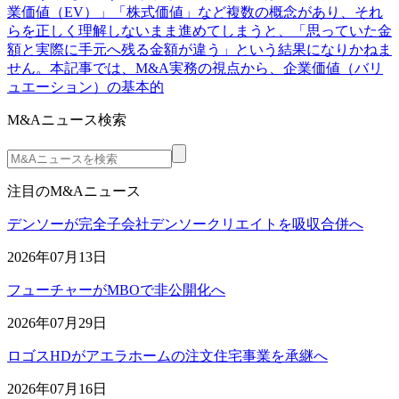
業価値（EV）」「株式価値」など複数の概念があり、それ
らを正しく理解しないまま進めてしまうと、「思っていた金
額と実際に手元へ残る金額が違う」という結果になりかねま
せん。本記事では、M&A実務の視点から、企業価値（バリ
ュエーション）の基本的
M&Aニュース検索
注目のM&Aニュース
デンソーが完全子会社デンソークリエイトを吸収合併へ
2026年07月13日
フューチャーがMBOで非公開化へ
2026年07月29日
ロゴスHDがアエラホームの注文住宅事業を承継へ
2026年07月16日