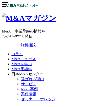
M&A・事業承継の情報を
わかりやすく発信
無料相談
コラム
M&Aニュース
M&Aを学ぶ
M&A用語集
日本M&Aセンター
選ばれる理由
サービス
M&A事例
案件情報
セミナー・ナレッジ