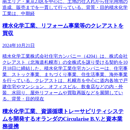
南エリア・東京23区を中心に、土地の仕入れから住宅用地の
造成、販売までを一貫して行っている。背景・目的積水化学
工業は、中期経
積水化学工業、リフォーム事業等のクレアストを
買収
2024年10月21日
積水化学工業株式会社住宅カンパニー（4204）は、株式会社
クレアスト（北海道札幌市）の全株式を譲り受ける契約を10
月18日に締結した。積水化学工業住宅カンパニーは、住宅事
業、ストック事業、まちづくり事業、住生活事業、海外事業
を行っている。クレアストは、札幌市を中心に道内各地で戸
建住宅やマンション、オフィスビル、飲食店などの内・外
装、水回り、屋外リフォームや買取再販などを展開してい
る。背景・目的現在
積水化学工業、資源循環トレーサビリティシステ
ムを開発するオランダのCircularise B.V.と資本業
務提携