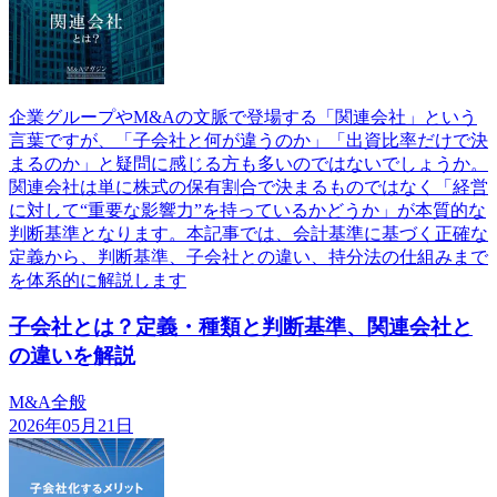
企業グループやM&Aの文脈で登場する「関連会社」という
言葉ですが、「子会社と何が違うのか」「出資比率だけで決
まるのか」と疑問に感じる方も多いのではないでしょうか。
関連会社は単に株式の保有割合で決まるものではなく「経営
に対して“重要な影響力”を持っているかどうか」が本質的な
判断基準となります。本記事では、会計基準に基づく正確な
定義から、判断基準、子会社との違い、持分法の仕組みまで
を体系的に解説します
子会社とは？定義・種類と判断基準、関連会社と
の違いを解説
M&A全般
2026年05月21日