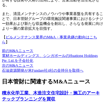
が有する技術や人材の活用により、営業活動を活性化させ
る。
また、清流メンテナンスのノウハウや事業基盤を共有するこ
とで、日本管財グループの環境施設関連事業におけるシナジ
ー効果および新たな収益機会を創出し、さらなる発展に向け
より一層の業容拡大を目指す。
【
ビルメンテナンス業界のM&A・事業承継の動向はこち
ら
】
前のM&Aニュース
電材ホールディングス、シンガポールのHuationg Holdings
Pte. Ltd.を子会社化
次のM&Aニュース
石油資源開発が米Fundare社4社の全持分を取得へ
日本管財に関連するM&Aニュース
積水化学工業、木造注文住宅設計・施工のアーキ
テックプランニングを買収