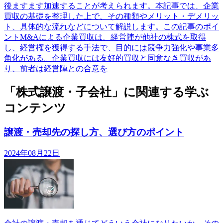
後ますます加速することが考えられます。本記事では、企業
買収の基礎を整理した上で、その種類やメリット・デメリッ
ト、具体的な流れなどについて解説します。この記事のポイ
ントM&Aによる企業買収は、経営陣が他社の株式を取得
し、経営権を獲得する手法で、目的には競争力強化や事業多
角化がある。企業買収には友好的買収と同意なき買収があ
り、前者は経営陣との合意を
「株式譲渡・子会社」に関連する学ぶ
コンテンツ
譲渡・売却先の探し方、選び方のポイント
2024年08月22日