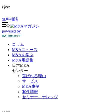
検索
無料相談
powered by
コラム
M&A
ニュース
M&Aを
学ぶ
M&A
用語集
日本M&A
センター
選ばれる理由
サービス
M&A事例
案件情報
セミナー・ナレッジ