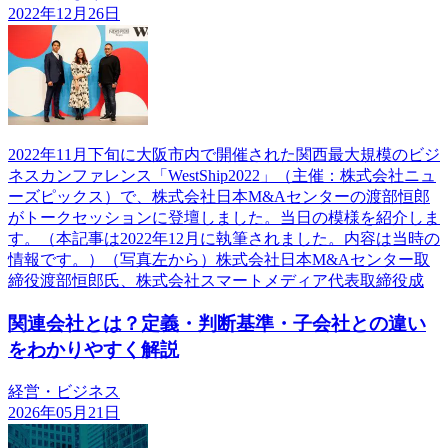
2022年12月26日
2022年11月下旬に大阪市内で開催された関西最大規模のビジ
ネスカンファレンス「WestShip2022」（主催：株式会社ニュ
ーズピックス）で、株式会社日本M&Aセンターの渡部恒郎
がトークセッションに登壇しました。当日の模様を紹介しま
す。（本記事は2022年12月に執筆されました。内容は当時の
情報です。）（写真左から）株式会社日本M&Aセンター取
締役渡部恒郎氏、株式会社スマートメディア代表取締役成
関連会社とは？定義・判断基準・子会社との違い
をわかりやすく解説
経営・ビジネス
2026年05月21日