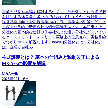
事業の成長や再編を検討する中で、「分社化」という選択肢
を目にする経営者も多いのではないでしょうか。分社化は、
経営効率の向上や新規事業への挑戦、事業承継対策など、さ
まざまな目的で活用される組織再編手法です。本記事では、
分社化の基本的な仕組み子会社化との違い分社化が向いてい
るケースメリット・デメリット実務上の注意点を、実務目線
でわかりやすく解説します。mokuji]分社化とは？分社化と
は、企業が自社の
株式譲渡とは？ 基本の仕組みと税制改正による
M&Aへの影響を解説
M&A全般
2026年02月16日