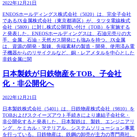
2022年12月21日
ENEOSホールディングス株式会社（5020）は、完全子会社
であるJX金属株式会社（東京都港区）が、タツタ電線株式
会社（5809）に対し株式公開買い付け（TOB）を実施する
と発表した。ENEOSホールディングスは、石油元売りの大
手。金属、石油・天然ガス開発にも強みを持つ。JX金属
は、資源の開発・製錬、先端素材の製造・開発、使用済み電
子機器からのリサイクルなど、銅・レアメタルを中心とした
非鉄金属に関
日本製鉄が日鉄物産をTOB、子会社
化・非公開化へ
2022年12月21日
日本製鉄株式会社（5401）は、日鉄物産株式会社（9810）を
TOBおよびスクイーズアウト手続きにより連結子会社化・
非公開化すると発表した。日本製鉄は、製鉄、エンジニアリ
ング、ケミカル・マテリアル、システムソリューション事業
を行っている。日鉄物産は、鉄鋼の卸売が主力の専門商社。