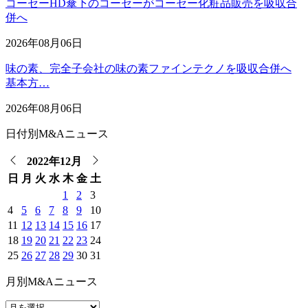
コーセーHD傘下のコーセーがコーセー化粧品販売を吸収合
併へ
2026年08月06日
味の素、完全子会社の味の素ファインテクノを吸収合併へ
基本方…
2026年08月06日
日付別M&Aニュース
2022年12月
日
月
火
水
木
金
土
1
2
3
4
5
6
7
8
9
10
11
12
13
14
15
16
17
18
19
20
21
22
23
24
25
26
27
28
29
30
31
月別M&Aニュース