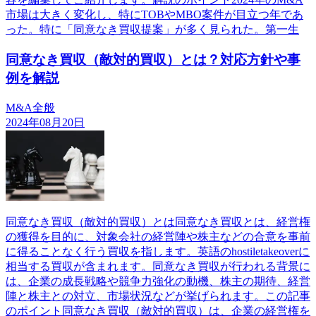
市場は大きく変化し、特にTOBやMBO案件が目立つ年であ
った。特に「同意なき買収提案」が多く見られた。第一生
同意なき買収（敵対的買収）とは？対応方針や事
例を解説
M&A全般
2024年08月20日
同意なき買収（敵対的買収）とは同意なき買収とは、経営権
の獲得を目的に、対象会社の経営陣や株主などの合意を事前
に得ることなく行う買収を指します。英語のhostiletakeoverに
相当する買収が含まれます。同意なき買収が行われる背景に
は、企業の成長戦略や競争力強化の動機、株主の期待、経営
陣と株主との対立、市場状況などが挙げられます。この記事
のポイント同意なき買収（敵対的買収）は、企業の経営権を