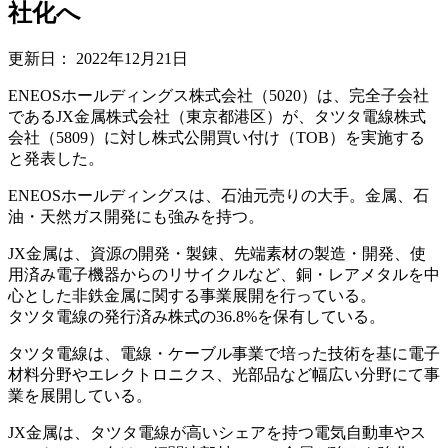
社化へ
更新日：
2022年12月21日
ENEOSホールディングス株式会社（5020）は、完全子会社
であるJX金属株式会社（東京都港区）が、タツタ電線株式
会社（5809）に対し株式公開買い付け（TOB）を実施する
と発表した。
ENEOSホールディングスは、石油元売りの大手。金属、石
油・天然ガス開発にも強みを持つ。
JX金属は、資源の開発・製錬、先端素材の製造・開発、使
用済み電子機器からのリサイクルなど、銅・レアメタルを中
心とした非鉄金属に関する事業展開を行っている。
タツタ電線の発行済み株式の36.8%を保有している。
タツタ電線は、電線・ケーブル事業で培った技術を基に電子
材料分野やエレクトロニクス、光部品など幅広い分野にて事
業を展開している。
JX金属は、タツタ電線が高いシェアを持つ電気自動車やス