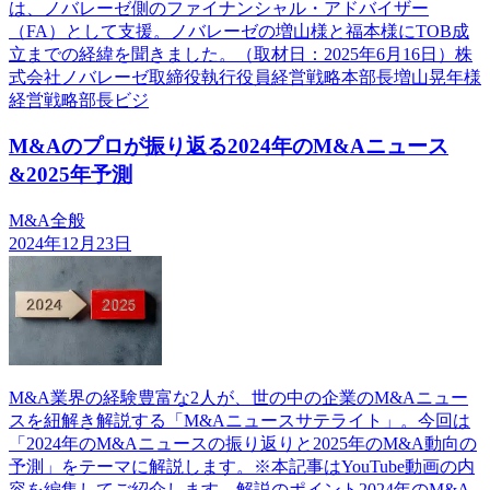
は、ノバレーゼ側のファイナンシャル・アドバイザー
（FA）として支援。ノバレーゼの増山様と福本様にTOB成
立までの経緯を聞きました。（取材日：2025年6月16日）株
式会社ノバレーゼ取締役執行役員経営戦略本部長増山晃年様
経営戦略部長ビジ
M&Aのプロが振り返る2024年のM&Aニュース
&2025年予測
M&A全般
2024年12月23日
M&A業界の経験豊富な2人が、世の中の企業のM&Aニュー
スを紐解き解説する「M&Aニュースサテライト」。今回は
「2024年のM&Aニュースの振り返りと2025年のM&A動向の
予測」をテーマに解説します。※本記事はYouTube動画の内
容を編集してご紹介します。解説のポイント2024年のM&A