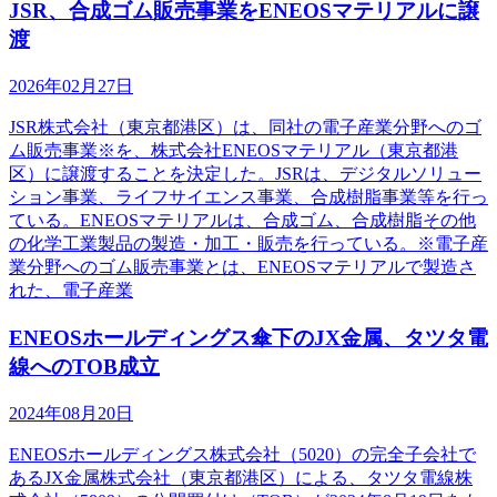
JSR、合成ゴム販売事業をENEOSマテリアルに譲
渡
2026年02月27日
JSR株式会社（東京都港区）は、同社の電子産業分野へのゴ
ム販売事業※を、株式会社ENEOSマテリアル（東京都港
区）に譲渡することを決定した。JSRは、デジタルソリュー
ション事業、ライフサイエンス事業、合成樹脂事業等を行っ
ている。ENEOSマテリアルは、合成ゴム、合成樹脂その他
の化学工業製品の製造・加工・販売を行っている。※電子産
業分野へのゴム販売事業とは、ENEOSマテリアルで製造さ
れた、電子産業
ENEOSホールディングス傘下のJX金属、タツタ電
線へのTOB成立
2024年08月20日
ENEOSホールディングス株式会社（5020）の完全子会社で
あるJX金属株式会社（東京都港区）による、タツタ電線株