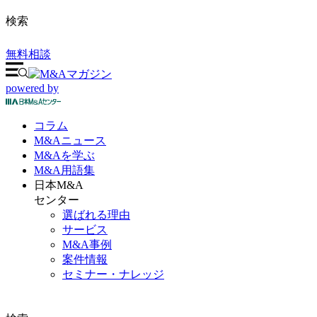
検索
無料相談
powered by
コラム
M&A
ニュース
M&Aを
学ぶ
M&A
用語集
日本M&A
センター
選ばれる理由
サービス
M&A事例
案件情報
セミナー・ナレッジ