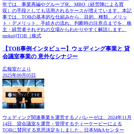
年では、事業再編やグループ化、MBO（経営陣による買
収）の手段としても活用されるケースが増えています。本記
事では、TOBの基本的な仕組みから、目的、種類、メリッ
ト・デメリット、手続きの流れ、判断時の注意点までを、株
主・経営者それぞれの立場からわかりやすく解説します。
mokuji]TOB（株式
【TOB事例インタビュー】ウェディング事業と 貸
会議室事業の 意外なシナジー
広報室だより
2025年09月05日
ウェディング関連事業を運営するノバレーゼは、2024年11月
14日、貸会議室を運営・管理するティーケーピーによる
TOBに賛同する意思決定をしました。日本M&Aセンター