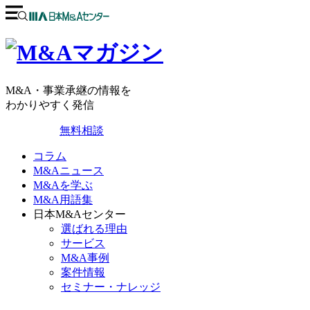
M&A・事業承継の情報を
わかりやすく発信
無料相談
コラム
M&Aニュース
M&Aを学ぶ
M&A用語集
日本M&Aセンター
選ばれる理由
サービス
M&A事例
案件情報
セミナー・ナレッジ