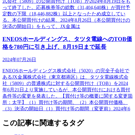
式会社（5809）の公開買付け（TOB）が2024年8月19日をも
って終了した。応募株券等の総数（31,404,640株）が買付予
定数の下限（18,446,882株）以上となったため成立してい
る。本公開買付けの結果、2024年8月26日（本公開買付けの
決済の開始日）をもって、JX金属は
ENEOSホールディングス、タツタ電線へのTOB価
格を780円に引き上げ、8月19日まで延長
2024年07月26日
ENEOSホールディングス株式会社（5020）の完全子会社で
あるJX金属株式会社（東京都港区）は、タツタ電線株式会
社（5809）の普通株式に対する公開買付け（TOB）を2024
年6月21日より実施しているが、本公開買付けにおける買付
条件等の変更を発表した。【買付け等の概要に関する変更箇
所：太字】（1）買付け等の期間、（2）本公開買付価格、
（3）決済の開始日（1）買付け等の期間（変更前）2024年6
この記事に関連するタグ