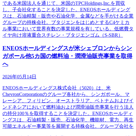
である米国法人を通じて、米国のTPCHoldings,Inc.を買収
し、子会社化することを決定した。ENEOSホールディング
スは、石油精製・販売や石油化学、金属などを手がける企業
グループの持株会社。ブタジエンをはじめとするC4ケミカ
ル事業において世界有数の事業規模を有している。低燃費タ
イヤ向け溶液重合スチレン・ブタジエンゴム（S-SBR）
ENEOSホールディングスが米シェブロンからシン
ガポール他5カ国の燃料油・潤滑油販売事業を取得
へ
2026年05月14日
ENEOSホールディングス株式会社（5020）は、米
ChevronCorporationのグループ各社から、シンガポール、マ
レーシア、フィリピン、オーストラリア、ベトナムおよびイ
ンドネシアにおいて燃料油および潤滑油販売事業を行う法人
の持分100％を取得することを決定した。ENEOSホールディ
ングスは、石油精製・販売、石油化学、機能材、電力、再生
可能エネルギー事業等を展開する持株会社。グループ会社を