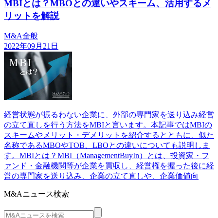
MBIとは？MBOとの違いやスキーム、活用するメ
リットを解説
M&A全般
2022年09月21日
経営状態が振るわない企業に、外部の専門家を送り込み経営
の立て直しを行う方法をMBIと言います。本記事ではMBIの
スキームやメリット・デメリットを紹介するとともに、似た
名称であるMBOやTOB、LBOとの違いについても説明しま
す。MBIとは？MBI（ManagementBuyIn）とは、投資家・フ
ァンド・金融機関等が企業を買収し、経営権を握った後に経
営の専門家を送り込み、企業の立て直しや、企業価値向
M&Aニュース検索