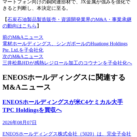
マートフォン向けの銅関連部材で、JX金属が強みを強化で
きると判断し、本決定に至る。
【
石炭石油製品製造販売・資源開発業界のM&A・事業承継
の動向はこちら
】
前のM&Aニュース
電材ホールディングス、シンガポールのHuationg Holdings
Pte. Ltd.を子会社化
次のM&Aニュース
三井松島HDが感熱レジロール加工のコウナンを子会社化へ
ENEOSホールディングスに関連する
M&Aニュース
ENEOSホールディングスが米C4ケミカル大手
TPC Holdingsを買収へ
2026年08月07日
ENEOSホールディングス株式会社（5020）は、完全子会社