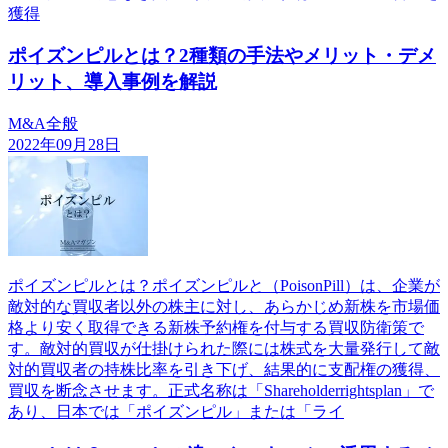
獲得
ポイズンピルとは？2種類の手法やメリット・デメ
リット、導入事例を解説
M&A全般
2022年09月28日
ポイズンピルとは？ポイズンピルと（PoisonPill）は、企業が
敵対的な買収者以外の株主に対し、あらかじめ新株を市場価
格より安く取得できる新株予約権を付与する買収防衛策で
す。敵対的買収が仕掛けられた際には株式を大量発行して敵
対的買収者の持株比率を引き下げ、結果的に支配権の獲得、
買収を断念させます。正式名称は「Shareholderrightsplan」で
あり、日本では「ポイズンピル」または「ライ