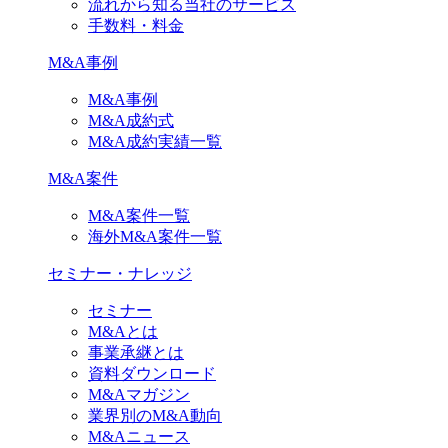
流れから知る当社のサービス
手数料・料金
M&A事例
M&A事例
M&A成約式
M&A成約実績一覧
M&A案件
M&A案件一覧
海外M&A案件一覧
セミナー・ナレッジ
セミナー
M&Aとは
事業承継とは
資料ダウンロード
M&Aマガジン
業界別のM&A動向
M&Aニュース