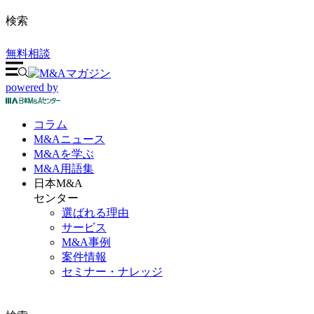
検索
無料相談
powered by
コラム
M&A
ニュース
M&Aを
学ぶ
M&A
用語集
日本M&A
センター
選ばれる理由
サービス
M&A事例
案件情報
セミナー・ナレッジ