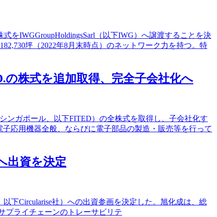
roupHoldingsSarl（以下IWG）へ譲渡することを決
,730坪（2022年8月末時点）のネットワーク力を持つ。特
 LTD.の株式を追加取得、完全子会社化へ
D.（シンガポール、以下FITED）の全株式を取得し、子会社化す
・電子応用機器全般、ならびに電子部品の製造・販売等を行って
社へ出資を決定
南ホラント州、以下Circularise社）への出資参画を決定した。旭化成は、総
したサプライチェーンのトレーサビリテ