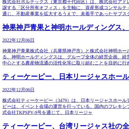
株式会社ボルテックス（東京都千代田区）は、株式会社アド
譲する「区分所有オフィス」を主軸に、資産形成コンサルテ
通じ、不動産事業を拡大するうえで、未着手であったサブス
神果神戸青果と神明ホールディングス、
2022年12月06日
神果神戸青果株式会社（兵庫県神戸市）と株式会社神明ホー
る。神明ホールディングスは、グループ全体の経営企画、経
中心とする農産物流通の活性化等に取り組むことを目的に行
ティーケーピー、日本リージャスホー
2022年12月06日
株式会社ティーケーピー（3479）は、日本リージャスホー
ピーは、イベント会場の運営を行っている。国内のフレキシブルオ
式会社TKPSPV-9号を通じて、日本リージャ
ティーケーピー、台湾リージャス社の全株式をIWG