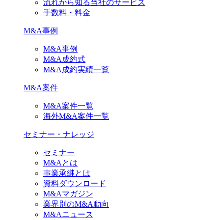
流れから知る当社のサービス
手数料・料金
M&A事例
M&A事例
M&A成約式
M&A成約実績一覧
M&A案件
M&A案件一覧
海外M&A案件一覧
セミナー・ナレッジ
セミナー
M&Aとは
事業承継とは
資料ダウンロード
M&Aマガジン
業界別のM&A動向
M&Aニュース