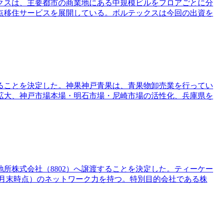
クスは、主要都市の商業地にある中規模ビルをフロアごとに分
点移住サービスを展開している。ボルテックスは今回の出資を
ることを決定した。神果神戸青果は、青果物卸売業を行ってい
拡大、神戸市場本場・明石市場・尼崎市場の活性化、兵庫県を
所株式会社（8802）へ譲渡することを決定した。ティーケー
2年8月末時点）のネットワーク力を持つ。特別目的会社である株