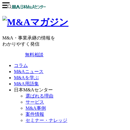
M&A・事業承継の情報を
わかりやすく発信
無料相談
コラム
M&Aニュース
M&Aを学ぶ
M&A用語集
日本M&Aセンター
選ばれる理由
サービス
M&A事例
案件情報
セミナー・ナレッジ