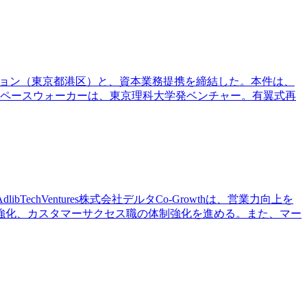
レーション（東京都港区）と、資本業務提携を締結した。本件は、
スペースウォーカーは、東京理科大学発ベンチャー。有翼式再
hVentures株式会社デルタCo-Growthは、営業力向上を
強化、カスタマーサクセス職の体制強化を進める。また、マー