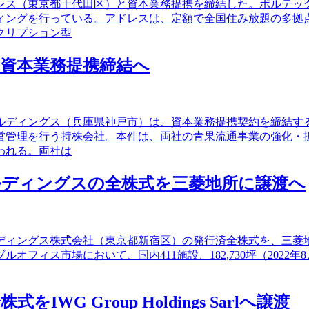
レス（東京都千代田区）と資本業務提携を締結した。ボルテッ
ィングを行っている。アドレスは、定額で全国住み放題の多拠
クリプション型
資本業務提携締結へ
ルディングス（兵庫県神戸市）は、資本業務提携契約を締結す
営管理を行う持株会社。本件は、両社の青果流通事業の強化・
われる。両社は
ルディングスの全株式を三菱地所に譲渡へ
ルディングス株式会社（東京都新宿区）の発行済全株式を、三菱地
フィス市場において、国内411施設、182,730坪（202
 Group Holdings Sarlへ譲渡