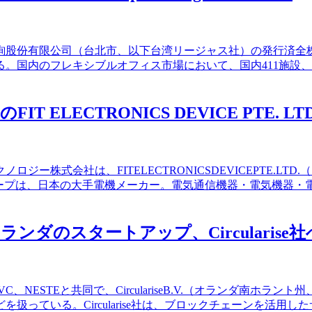
份有限公司（台北市、以下台湾リージャス社）の発行済全株式をIWGG
内のフレキシブルオフィス市場において、国内411施設、182
 ELECTRONICS DEVICE PTE.
ジー株式会社は、FITELECTRONICSDEVICEPTE.LT
ャープは、日本の大手電機メーカー。電気通信機器・電気機器
ダのスタートアップ、Circularise
s,4ImpactVC、NESTEと共同で、CirculariseB.V.（オランダ
っている。Circularise社は、ブロックチェーンを活用