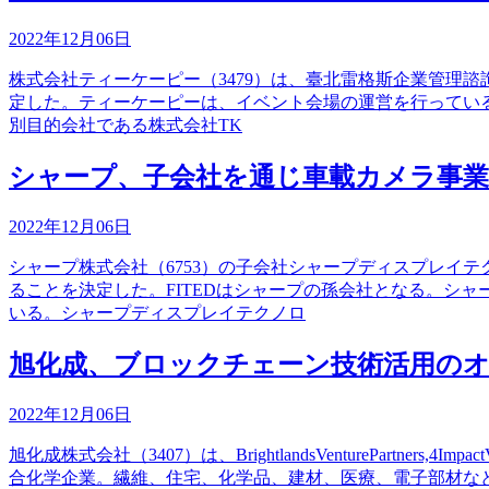
2022年12月06日
株式会社ティーケーピー（3479）は、臺北雷格斯企業管理諮詢股
定した。ティーケーピーは、イベント会場の運営を行っている。国
別目的会社である株式会社TK
シャープ、子会社を通じ車載カメラ事業のFIT
2022年12月06日
シャープ株式会社（6753）の子会社シャープディスプレイテクノロ
ることを決定した。FITEDはシャープの孫会社となる。シ
いる。シャープディスプレイテクノロ
旭化成、ブロックチェーン技術活用のオラン
2022年12月06日
旭化成株式会社（3407）は、BrightlandsVenturePartner
合化学企業。繊維、住宅、化学品、建材、医療、電子部材などを扱