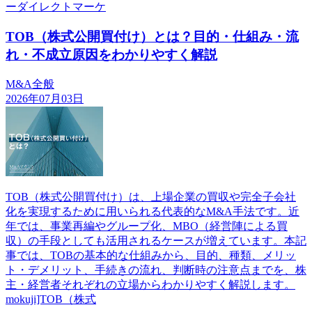
ーダイレクトマーケ
TOB（株式公開買付け）とは？目的・仕組み・流
れ・不成立原因をわかりやすく解説
M&A全般
2026年07月03日
TOB（株式公開買付け）は、上場企業の買収や完全子会社
化を実現するために用いられる代表的なM&A手法です。近
年では、事業再編やグループ化、MBO（経営陣による買
収）の手段としても活用されるケースが増えています。本記
事では、TOBの基本的な仕組みから、目的、種類、メリッ
ト・デメリット、手続きの流れ、判断時の注意点までを、株
主・経営者それぞれの立場からわかりやすく解説します。
mokuji]TOB（株式