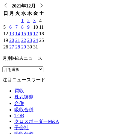
2021年12月
日
月
火
水
木
金
土
1
2
3
4
5
6
7
8
9
10
11
12
13
14
15
16
17
18
19
20
21
22
23
24
25
26
27
28
29
30
31
月別M&Aニュース
注目ニュースワード
買収
株式譲渡
合併
吸収合併
TOB
クロスボーダーM&A
子会社
吸収分割