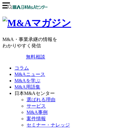
M&A・事業承継の情報を
わかりやすく発信
無料相談
コラム
M&Aニュース
M&Aを学ぶ
M&A用語集
日本M&Aセンター
選ばれる理由
サービス
M&A事例
案件情報
セミナー・ナレッジ