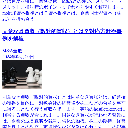
とは何かを軸に、業務提携・M&Aとの違い、メリット・デ
メリット、検討時のポイントまでわかりやすく解説します。
mokuji]資本提携とは？資本提携とは、企業同士が資本（株
式）を持ち合う、
同意なき買収（敵対的買収）とは？対応方針や事
例を解説
M&A全般
2024年08月20日
同意なき買収（敵対的買収）とは同意なき買収とは、経営権
の獲得を目的に、対象会社の経営陣や株主などの合意を事前
に得ることなく行う買収を指します。英語のhostiletakeoverに
相当する買収が含まれます。同意なき買収が行われる背景に
は、企業の成長戦略や競争力強化の動機、株主の期待、経営
陣と株主との対立、市場状況などが挙げられます。この記事