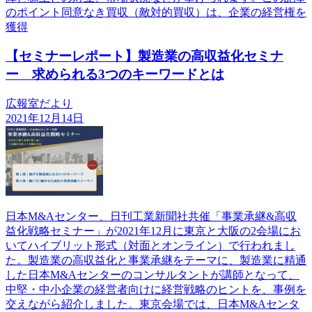
のポイント同意なき買収（敵対的買収）は、企業の経営権を
獲得
【セミナーレポート】製造業の高収益化セミナ
ー 求められる3つのキーワードとは
広報室だより
2021年12月14日
日本M&Aセンター、日刊工業新聞社共催「事業承継&高収
益化戦略セミナー」が2021年12月に東京と大阪の2会場にお
いてハイブリット形式（対面とオンライン）で行われまし
た。製造業の高収益化と事業承継をテーマに、製造業に精通
した日本M&Aセンターのコンサルタントが講師となって、
中堅・中小企業の経営者向けに経営戦略のヒントを、事例を
交えながら紹介しました。東京会場では、日本M&Aセンタ