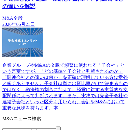
の違いを解説
M&A全般
2026年05月21日
企業グループやM&Aの文脈で頻繁に使われる「子会社」と
いう言葉ですが、「どの基準で子会社と判断されるのか」
「関連会社との違いは何か」を正確に理解している方は意外
と多くありません。子会社は単に出資比率だけで決まるもの
ではなく、議決権の割合に加えて、経営に対する実質的な支
配関係によって判断されます。また、実務では完全子会社や
連結子会社といった区分も用いられ、会計やM&Aにおいて
重要な意味を持ちます。本
M&Aニュース検索