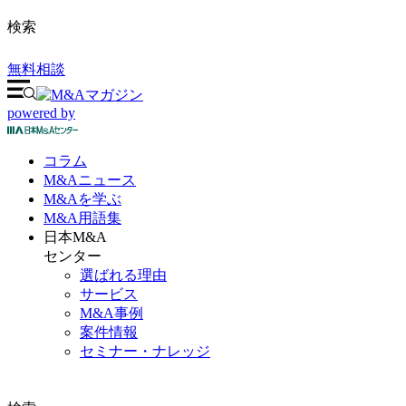
検索
無料相談
powered by
コラム
M&A
ニュース
M&Aを
学ぶ
M&A
用語集
日本M&A
センター
選ばれる理由
サービス
M&A事例
案件情報
セミナー・ナレッジ