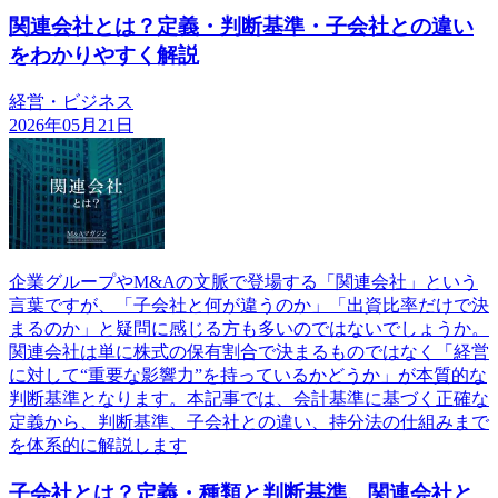
関連会社とは？定義・判断基準・子会社との違い
をわかりやすく解説
経営・ビジネス
2026年05月21日
企業グループやM&Aの文脈で登場する「関連会社」という
言葉ですが、「子会社と何が違うのか」「出資比率だけで決
まるのか」と疑問に感じる方も多いのではないでしょうか。
関連会社は単に株式の保有割合で決まるものではなく「経営
に対して“重要な影響力”を持っているかどうか」が本質的な
判断基準となります。本記事では、会計基準に基づく正確な
定義から、判断基準、子会社との違い、持分法の仕組みまで
を体系的に解説します
子会社とは？定義・種類と判断基準、関連会社と