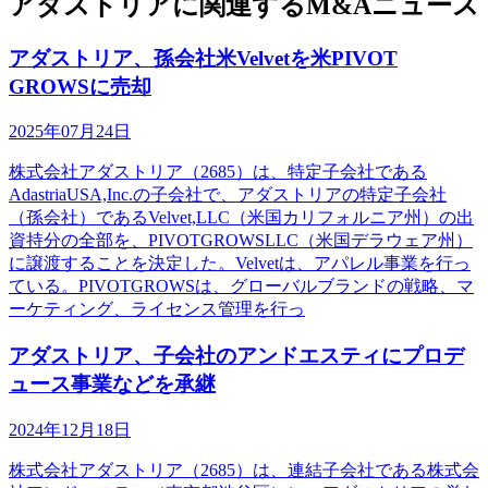
アダストリアに関連するM&Aニュース
アダストリア、孫会社米Velvetを米PIVOT
GROWSに売却
2025年07月24日
株式会社アダストリア（2685）は、特定子会社である
AdastriaUSA,Inc.の子会社で、アダストリアの特定子会社
（孫会社）であるVelvet,LLC（米国カリフォルニア州）の出
資持分の全部を、PIVOTGROWSLLC（米国デラウェア州）
に譲渡することを決定した。Velvetは、アパレル事業を行っ
ている。PIVOTGROWSは、グローバルブランドの戦略、マ
ーケティング、ライセンス管理を行っ
アダストリア、子会社のアンドエスティにプロデ
ュース事業などを承継
2024年12月18日
株式会社アダストリア（2685）は、連結子会社である株式会