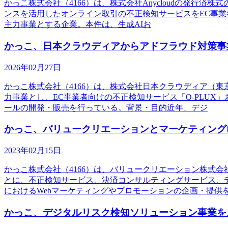
かっこ株式会社（4166）は、株式会社Anycloudの発行
ンスを活用したオンライン取引の不正検知サービスをEC事業者
主力事業とする企業。本件は、生成AIお
かっこ、日本クラウディアからアドフラウド対策事業「
2026年02月27日
かっこ株式会社（4166）は、株式会社日本クラウディア（東
力事業とし、EC事業者向けの不正検知サービス「O-PLUX
ールの開発・販売を行っている。背景・目的近年、デジ
かっこ、バリュークリエーションとマーケティング
2023年02月15日
かっこ株式会社（4166）は、バリュークリエーション株式
とに、不正検知サービス、決済コンサルティングサービス、
におけるWebマーケティングやプロモーションの企画・提供
かっこ、デジタルリスク検知ソリューション事業を