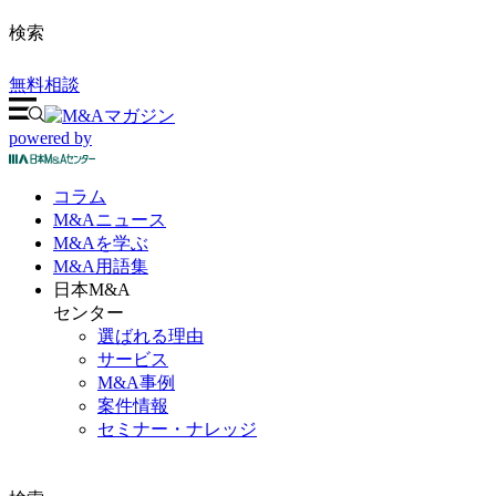
検索
無料相談
powered by
コラム
M&A
ニュース
M&Aを
学ぶ
M&A
用語集
日本M&A
センター
選ばれる理由
サービス
M&A事例
案件情報
セミナー・ナレッジ