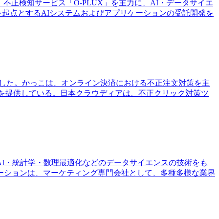
、不正検知サービス「O-PLUX」を主力に、AI・データサイエ
ンを起点とするAIシステムおよびアプリケーションの受託開発を
決定した。かっこは、オンライン決済における不正注文対策を主
N」を提供している。日本クラウディアは、不正クリック対策ツ
AI・統計学・数理最適化などのデータサイエンスの技術をも
ーションは、マーケティング専門会社として、多種多様な業界