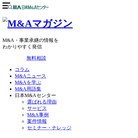
M&A・事業承継の情報を
わかりやすく発信
無料相談
コラム
M&Aニュース
M&Aを学ぶ
M&A用語集
日本M&Aセンター
選ばれる理由
サービス
M&A事例
案件情報
セミナー・ナレッジ