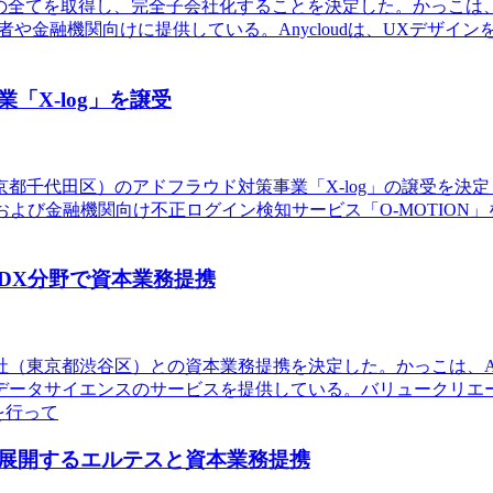
済株式の全てを取得し、完全子会社化することを決定した。かっこは
や金融機関向けに提供している。Anycloudは、UXデザイ
X-log」を譲受
京都千代田区）のアドフラウド対策事業「X-log」の譲受を
」および金融機関向け不正ログイン検知サービス「O-MOTIO
DX分野で資本業務提携
会社（東京都渋谷区）との資本業務提携を決定した。かっこは、
データサイエンスのサービスを提供している。バリュークリエ
を行って
展開するエルテスと資本業務提携