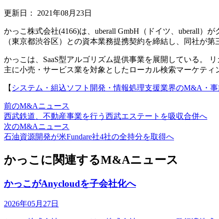
更新日：
2021年08月23日
かっこ株式会社(4166)は、uberall GmbH（ドイツ、u
（東京都渋谷区）との資本業務提携契約を締結し、同社が第
かっこは、SaaS型アルゴリズム提供事業を展開している。 リ
主に小売・サービス業を対象としたローカル検索マーケティン
【
システム・組込ソフト開発・情報処理支援業界のM&A・
前のM&Aニュース
西武鉄道、不動産事業を行う西武エステートを吸収合併へ
次のM&Aニュース
石油資源開発が米Fundare社4社の全持分を取得へ
かっこに関連するM&Aニュース
かっこがAnycloudを子会社化へ
2026年05月27日