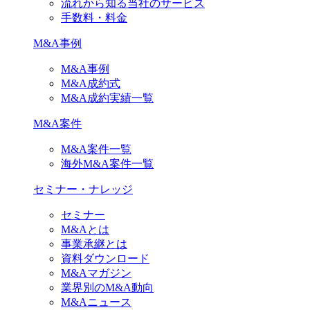
流れから知る当社のサービス
手数料・料金
M&A事例
M&A事例
M&A成約式
M&A成約実績一覧
M&A案件
M&A案件一覧
海外M&A案件一覧
セミナー・ナレッジ
セミナー
M&Aとは
事業承継とは
資料ダウンロード
M&Aマガジン
業界別のM&A動向
M&Aニュース