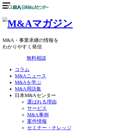
M&A・事業承継の情報を
わかりやすく発信
無料相談
コラム
M&Aニュース
M&Aを学ぶ
M&A用語集
日本M&Aセンター
選ばれる理由
サービス
M&A事例
案件情報
セミナー・ナレッジ