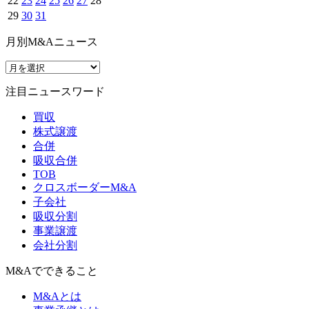
22
23
24
25
26
27
28
29
30
31
月別M&Aニュース
注目ニュースワード
買収
株式譲渡
合併
吸収合併
TOB
クロスボーダーM&A
子会社
吸収分割
事業譲渡
会社分割
M&Aでできること
M&Aとは