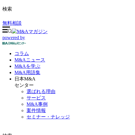
検索
無料相談
powered by
コラム
M&A
ニュース
M&Aを
学ぶ
M&A
用語集
日本M&A
センター
選ばれる理由
サービス
M&A事例
案件情報
セミナー・ナレッジ