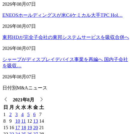
2026年08月07日
ENEOSホールディングスが米C4ケミカル大手TPC Hol…
2026年08月07日
東邦HDが完全子会社の東邦システムサービスを吸収合併へ
2026年08月07日
シャープがディスプレイデバイス事業を再編へ 国内子会社
を吸収…
2026年08月07日
日付別M&Aニュース
2021年8月
日
月
火
水
木
金
土
1
2
3
4
5
6
7
8
9
10
11
12
13
14
15
16
17
18
19
20
21