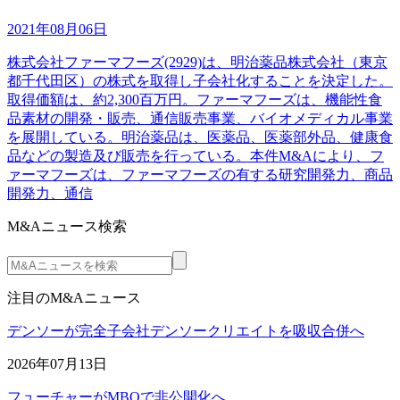
2021年08月06日
株式会社ファーマフーズ(2929)は、明治薬品株式会社（東京
都千代田区）の株式を取得し子会社化することを決定した。
取得価額は、約2,300百万円。ファーマフーズは、機能性食
品素材の開発・販売、通信販売事業、バイオメディカル事業
を展開している。明治薬品は、医薬品、医薬部外品、健康食
品などの製造及び販売を行っている。本件M&Aにより、フ
ァーマフーズは、ファーマフーズの有する研究開発力、商品
開発力、通信
M&Aニュース検索
注目のM&Aニュース
デンソーが完全子会社デンソークリエイトを吸収合併へ
2026年07月13日
フューチャーがMBOで非公開化へ