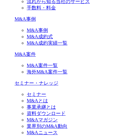
流れから知る当社のサービス
手数料・料金
M&A事例
M&A事例
M&A成約式
M&A成約実績一覧
M&A案件
M&A案件一覧
海外M&A案件一覧
セミナー・ナレッジ
セミナー
M&Aとは
事業承継とは
資料ダウンロード
M&Aマガジン
業界別のM&A動向
M&Aニュース