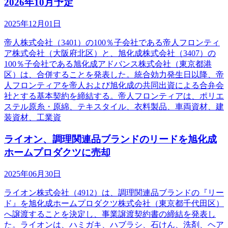
2026年10月予定
2025年12月01日
帝人株式会社（3401）の100％子会社である帝人フロンティ
ア株式会社（大阪府北区）と、旭化成株式会社（3407）の
100％子会社である旭化成アドバンス株式会社（東京都港
区）は、合併することを発表した。統合効力発生日以降、帝
人フロンティアを帝人および旭化成の共同出資による合弁会
社とする基本契約を締結する。帝人フロンティアは、ポリエ
ステル原糸・原綿、テキスタイル、衣料製品、車両資材、建
装資材、工業資
ライオン、調理関連品ブランドのリードを旭化成
ホームプロダクツに売却
2025年06月30日
ライオン株式会社（4912）は、調理関連品ブランドの『リー
ド』を旭化成ホームプロダクツ株式会社（東京都千代田区）
へ譲渡することを決定し、事業譲渡契約書の締結を発表し
た。ライオンは、ハミガキ、ハブラシ、石けん、洗剤、ヘア