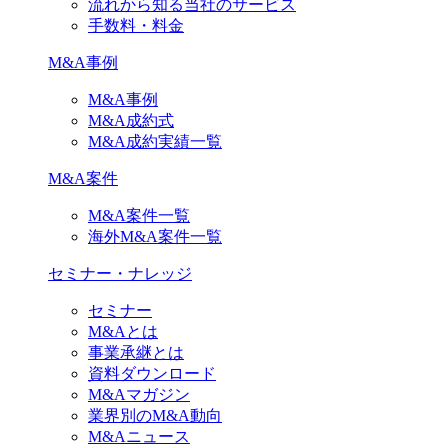
流れから知る当社のサービス
手数料・料金
M&A事例
M&A事例
M&A成約式
M&A成約実績一覧
M&A案件
M&A案件一覧
海外M&A案件一覧
セミナー・ナレッジ
セミナー
M&Aとは
事業承継とは
資料ダウンロード
M&Aマガジン
業界別のM&A動向
M&Aニュース