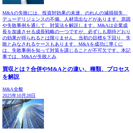
M&Aの失敗には、投資対効果の未達、のれんの減損損失、
デューデリジェンスの不備、人材流出などがあります。原因
や失敗事例を通して、対策法を解説します。M&Aは企業成
長を加速させる成長戦略の一つですが、必ずしも期待どおり
の効果が得られるとは限りません。当初の目標を下回り、失
敗とみなされるケースもあります。M&Aを成功に導くに
は、失敗事例を知って対策を講じることが不可欠です。本記
事では、M&Aが失敗とみ
買収とは？合併やM&Aとの違い、種類、プロセス
を解説
M&A全般
2025年10月28日