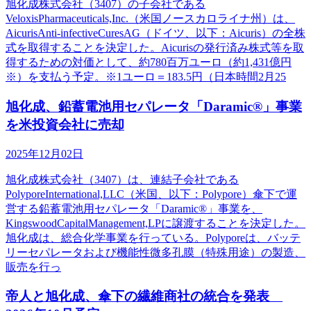
旭化成株式会社（3407）の子会社である
VeloxisPharmaceuticals,Inc.（米国ノースカロライナ州）は、
AicurisAnti-infectiveCuresAG（ドイツ、以下：Aicuris）の全株
式を取得することを決定した。Aicurisの発行済み株式等を取
得するための対価として、約780百万ユーロ（約1,431億円
※）を支払う予定。※1ユーロ＝183.5円（日本時間2月25
旭化成、鉛蓄電池用セパレータ「Daramic®」事業
を米投資会社に売却
2025年12月02日
旭化成株式会社（3407）は、連結子会社である
PolyporeInternational,LLC（米国、以下：Polypore）傘下で運
営する鉛蓄電池用セパレータ「Daramic®」事業を、
KingswoodCapitalManagement,LPに譲渡することを決定した。
旭化成は、総合化学事業を行っている。Polyporeは、バッテ
リーセパレータおよび機能性微多孔膜（特殊用途）の製造、
販売を行っ
帝人と旭化成、傘下の繊維商社の統合を発表