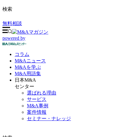
検索
無料相談
powered by
コラム
M&A
ニュース
M&Aを
学ぶ
M&A
用語集
日本M&A
センター
選ばれる理由
サービス
M&A事例
案件情報
セミナー・ナレッジ