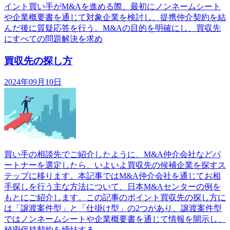
イント買い手がM&Aを進める際、最初にノンネームシート
や企業概要書を通じて対象企業を検討し、提携仲介契約を結
んだ後に質疑応答を行う。M&Aの目的を明確にし、買収先
にすべての問題解決を求め
買収先の探し方
2024年09月10日
買い手の相談先でご紹介したように、M&A仲介会社などパ
ートナーを選定したら、いよいよ買収先の候補企業を探すス
テップに移ります。本記事ではM&A仲介会社を通じてお相
手探しを行う主な方法について、日本M&Aセンターの例を
もとにご紹介します。この記事のポイント買収先の探し方に
は「譲渡案件型」と「仕掛け型」の2つがあり、譲渡案件型
ではノンネームシートや企業概要書を通じて情報を開示し、
秘密保持契約を締結する