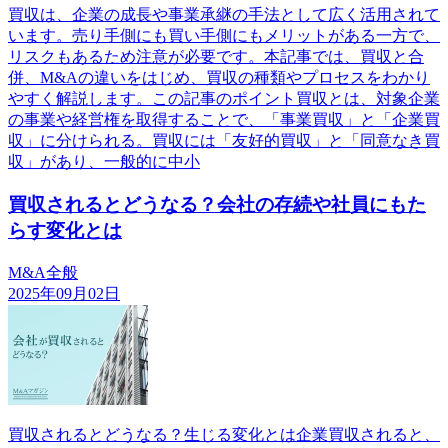
買収は、企業の成長や事業承継の手法として広く活用されて
います。売り手側にも買い手側にもメリットがある一方で、
リスクもあるため注意が必要です。本記事では、買収と合
併、M&Aの違いをはじめ、買収の種類やプロセスをわかり
やすく解説します。この記事のポイント買収とは、対象企業
の事業や経営権を取得することで、「事業買収」と「企業買
収」に分けられる。買収には「友好的買収」と「同意なき買
収」があり、一般的に中小
買収されるとどうなる？会社の存続や社員にもた
らす変化とは
M&A全般
2025年09月02日
買収されるとどうなる？生じる変化とは企業買収されると、