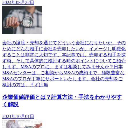
2024年08月22日
会社の譲渡・売却を通じてどういう会社になりたいか、その
ためにどんな相手に会社を売却したいか、イメージし明確化
することは非常に大切です。本記事では、売却する相手を探
す時、そして具体的に検討する時のポイントについてご紹介
します。M&Aのプロに、まずは相談してみませんか？日本
M&Aセンターは、ご相談からM&Aの成約まで、経験豊富な
M&Aのプロが丁寧にサポートいたします。会社の売却をご
検討の方は、まずは無
企業価値評価とは？計算方法・手法をわかりやす
く解説
2021年10月01日