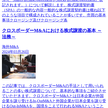
記されます。）について解説します。株式譲渡契約書
（SPA）の一般的な内容一般的な株式譲渡契約書は概ね以下
のような項目で構成されていることが多いです。売買の基本
事項クロージング及びクロージング条
クロスボーダーM&Aにおける株式譲渡の基本 ～
法務～
海外M&A
2024年03月26日
この記事では、クロスボーダーM&Aの手法として用いられ
ることの多い株式譲渡について、基本的な事項をご紹介させ
ていただきます。クロスボーダーM&Aとは日本企業が外国
企業を譲り受けるIn-OutM&Aと外国企業が日本企業を譲り受
けるOut-InM&Aを、国境をこえて行われるM&Aということ