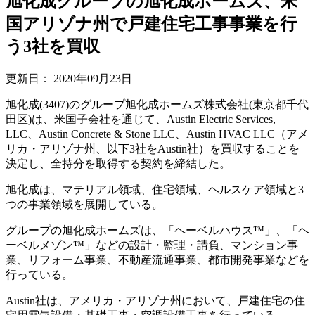
旭化成グループの旭化成ホームズ、米
国アリゾナ州で戸建住宅工事事業を行
う3社を買収
更新日：
2020年09月23日
旭化成(3407)のグループ旭化成ホームズ株式会社(東京都千代
田区)は、米国子会社を通じて、Austin Electric Services,
LLC、Austin Concrete & Stone LLC、Austin HVAC LLC（アメ
リカ・アリゾナ州、以下3社をAustin社）を買収することを
決定し、全持分を取得する契約を締結した。
旭化成は、マテリアル領域、住宅領域、ヘルスケア領域と3
つの事業領域を展開している。
グループの旭化成ホームズは、「ヘーベルハウス™」、「ヘ
ーベルメゾン™」などの設計・監理・請負、マンション事
業、リフォーム事業、不動産流通事業、都市開発事業などを
行っている。
Austin社は、アメリカ・アリゾナ州において、戸建住宅の住