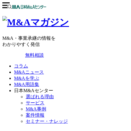
M&A・事業承継の情報を
わかりやすく発信
無料相談
コラム
M&Aニュース
M&Aを学ぶ
M&A用語集
日本M&Aセンター
選ばれる理由
サービス
M&A事例
案件情報
セミナー・ナレッジ