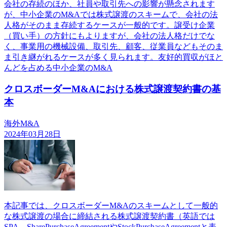
会社の存続のほか、社員や取引先への影響が懸念されます
が、中小企業のM&Aでは株式譲渡のスキームで、会社の法
人格がそのまま存続するケースが一般的です。譲受け企業
（買い手）の方針にもよりますが、会社の法人格だけでな
く、事業用の機械設備、取引先、顧客、従業員などもそのま
ま引き継がれるケースが多く見られます。友好的買収がほと
んどを占める中小企業のM&A
クロスボーダーM&Aにおける株式譲渡契約書の基
本
海外M&A
2024年03月28日
本記事では、クロスボーダーM&Aのスキームとして一般的
な株式譲渡の場合に締結される株式譲渡契約書（英語では
SPA、SharePurchaseAgreementやStockPurchaseAgreementと表