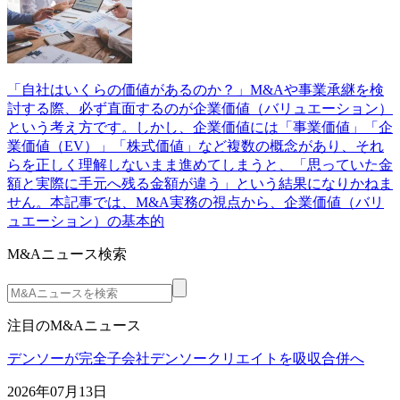
「自社はいくらの価値があるのか？」M&Aや事業承継を検
討する際、必ず直面するのが企業価値（バリュエーション）
という考え方です。しかし、企業価値には「事業価値」「企
業価値（EV）」「株式価値」など複数の概念があり、それ
らを正しく理解しないまま進めてしまうと、「思っていた金
額と実際に手元へ残る金額が違う」という結果になりかねま
せん。本記事では、M&A実務の視点から、企業価値（バリ
ュエーション）の基本的
M&Aニュース検索
注目のM&Aニュース
デンソーが完全子会社デンソークリエイトを吸収合併へ
2026年07月13日