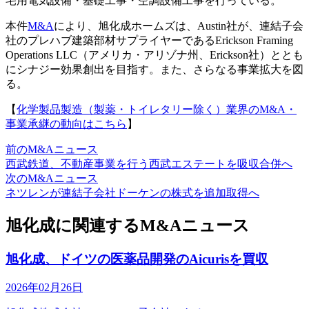
宅用電気設備・基礎工事・空調設備工事を行っている。
本件
M&A
により、旭化成ホームズは、Austin社が、連結子会
社のプレハブ建築部材サプライヤーであるErickson Framing
Operations LLC（アメリカ・アリゾナ州、Erickson社）ととも
にシナジー効果創出を目指す。また、さらなる事業拡大を図
る。
【
化学製品製造（製薬・トイレタリー除く）業界のM&A・
事業承継の動向はこちら
】
前のM&Aニュース
西武鉄道、不動産事業を行う西武エステートを吸収合併へ
次のM&Aニュース
ネツレンが連結子会社ドーケンの株式を追加取得へ
旭化成に関連するM&Aニュース
旭化成、ドイツの医薬品開発のAicurisを買収
2026年02月26日