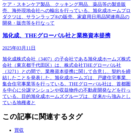
ケア・スキンケア製品、クッキング用品、薬品等の製造販
売、海外現地会社への輸出を行っている。旭化成ホームプロ
ダクツは、サランラップ®の販売、家庭用日用品関連商品の
開発・販売等を行なって
旭化成、THEグローバル社と業務資本提携
2025年03月11日
旭化成株式会社（3407）の子会社である旭化成ホームズ株式
会社（東京都千代田区）は、株式会社THEグローバル社
（3271）との間で、業務資本提携に関して合意し、契約を締
結したことを発表した。旭化成ホームズは、戸建住宅事業、
集合住宅事業等を行っている。THEグローバル社は、首都圏
を中心に分譲マンションや収益物件の不動産開発などを行っ
ている。目的旭化成ホームズグループは、従来から強みとし
ている地権者と
この記事に関連するタグ
買収