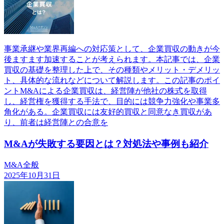
事業承継や業界再編への対応策として、企業買収の動きが今
後ますます加速することが考えられます。本記事では、企業
買収の基礎を整理した上で、その種類やメリット・デメリッ
ト、具体的な流れなどについて解説します。この記事のポイ
ントM&Aによる企業買収は、経営陣が他社の株式を取得
し、経営権を獲得する手法で、目的には競争力強化や事業多
角化がある。企業買収には友好的買収と同意なき買収があ
り、前者は経営陣との合意を
M&Aが失敗する要因とは？対処法や事例も紹介
M&A全般
2025年10月31日