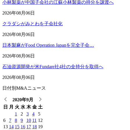
小林製薬が中国子会社の江蘇小林製薬の持分を譲渡へ
2026年08月06日
クラダシがみとわを子会社化
2026年08月06日
日本製麻がFood Operation Japanを完全子会…
2026年08月06日
石油資源開発が米Fundare社4社の全持分を取得へ
2026年08月06日
日付別M&Aニュース
2020年9月
日
月
火
水
木
金
土
1
2
3
4
5
6
7
8
9
10
11
12
13
14
15
16
17
18
19