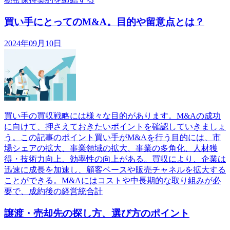
買い手にとってのM&A。目的や留意点とは？
2024年09月10日
買い手の買収戦略には様々な目的があります。M&Aの成功
に向けて、押さえておきたいポイントを確認していきましょ
う。この記事のポイント買い手がM&Aを行う目的には、市
場シェアの拡大、事業領域の拡大、事業の多角化、人材獲
得・技術力向上、効率性の向上がある。買収により、企業は
迅速に成長を加速し、顧客ベースや販売チャネルを拡大する
ことができる。M&Aにはコストや中長期的な取り組みが必
要で、成約後の経営統合計
譲渡・売却先の探し方、選び方のポイント