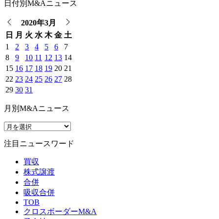
日付別M&Aニュース
2020年3月
日
月
火
水
木
金
土
1
2
3
4
5
6
7
8
9
10
11
12
13
14
15
16
17
18
19
20
21
22
23
24
25
26
27
28
29
30
31
月別M&Aニュース
注目ニュースワード
買収
株式譲渡
合併
吸収合併
TOB
クロスボーダーM&A