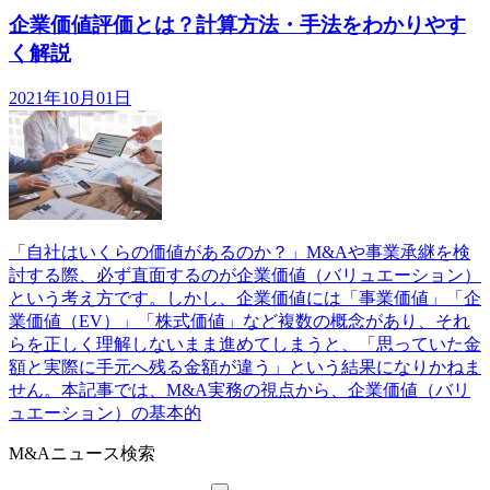
企業価値評価とは？計算方法・手法をわかりやす
く解説
2021年10月01日
「自社はいくらの価値があるのか？」M&Aや事業承継を検
討する際、必ず直面するのが企業価値（バリュエーション）
という考え方です。しかし、企業価値には「事業価値」「企
業価値（EV）」「株式価値」など複数の概念があり、それ
らを正しく理解しないまま進めてしまうと、「思っていた金
額と実際に手元へ残る金額が違う」という結果になりかねま
せん。本記事では、M&A実務の視点から、企業価値（バリ
ュエーション）の基本的
M&Aニュース検索