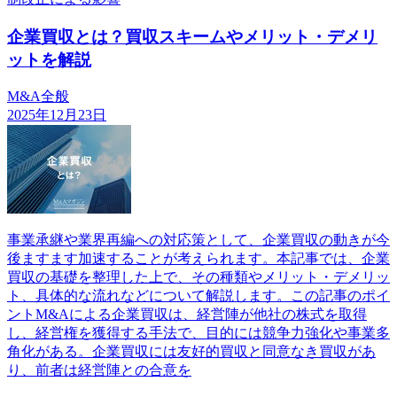
企業買収とは？買収スキームやメリット・デメリ
ットを解説
M&A全般
2025年12月23日
事業承継や業界再編への対応策として、企業買収の動きが今
後ますます加速することが考えられます。本記事では、企業
買収の基礎を整理した上で、その種類やメリット・デメリッ
ト、具体的な流れなどについて解説します。この記事のポイ
ントM&Aによる企業買収は、経営陣が他社の株式を取得
し、経営権を獲得する手法で、目的には競争力強化や事業多
角化がある。企業買収には友好的買収と同意なき買収があ
り、前者は経営陣との合意を