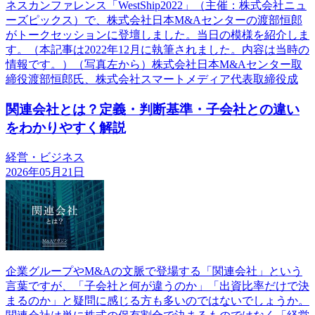
ネスカンファレンス「WestShip2022」（主催：株式会社ニュ
ーズピックス）で、株式会社日本M&Aセンターの渡部恒郎
がトークセッションに登壇しました。当日の模様を紹介しま
す。（本記事は2022年12月に執筆されました。内容は当時の
情報です。）（写真左から）株式会社日本M&Aセンター取
締役渡部恒郎氏、株式会社スマートメディア代表取締役成
関連会社とは？定義・判断基準・子会社との違い
をわかりやすく解説
経営・ビジネス
2026年05月21日
企業グループやM&Aの文脈で登場する「関連会社」という
言葉ですが、「子会社と何が違うのか」「出資比率だけで決
まるのか」と疑問に感じる方も多いのではないでしょうか。