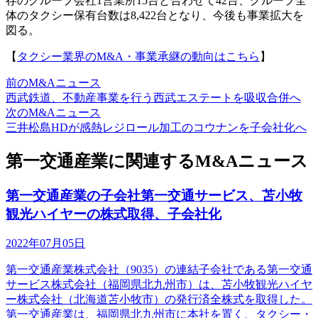
存のグループ会社1営業所15台と合わせて42台、グループ全
体のタクシー保有台数は8,422台となり、今後も事業拡大を
図る。
【
タクシー業界のM&A・事業承継の動向はこちら
】
前のM&Aニュース
西武鉄道、不動産事業を行う西武エステートを吸収合併へ
次のM&Aニュース
三井松島HDが感熱レジロール加工のコウナンを子会社化へ
第一交通産業に関連するM&Aニュース
第一交通産業の子会社第一交通サービス、苫小牧
観光ハイヤーの株式取得、子会社化
2022年07月05日
第一交通産業株式会社（9035）の連結子会社である第一交通
サービス株式会社（福岡県北九州市）は、苫小牧観光ハイヤ
ー株式会社（北海道苫小牧市）の発行済全株式を取得した。
第一交通産業は、福岡県北九州市に本社を置く、タクシー・