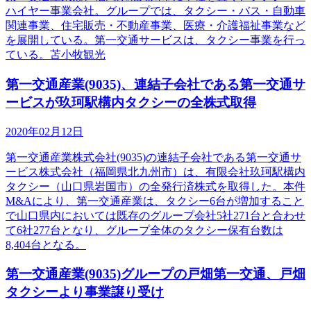
ハイヤー事業会社。グループでは、タクシー・バス・自動車
関連事業、住宅販売・不動産事業、医療・介護福祉事業など
を展開している。第一交通サービスは、タクシー事業を行っ
ている。苫小牧観光
第一交通産業(9035)、連結子会社である第一交通サ
ービスが玖珂駅構内タクシーの全株式取得
2020年02月12日
第一交通産業株式会社(9035)の連結子会社である第一交通サ
ービス株式会社（福岡県北九州市）は、有限会社玖珂駅構内
タクシー（山口県岩国市）の全発行済株式を取得した。本件
M&Aにより、第一交通産業は、タクシー6台が増加すること
で山口県内においては既存のグループ会社5社271台と合わせ
て6社277台となり、グループ全体のタクシー保有台数は
8,404台となる。
第一交通産業(9035)グループの戸畑第一交通、戸畑
タクシーより事業譲り受け