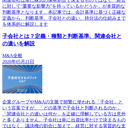
関連会社は単に株式の保有割合で決まるものではなく「経営
に対して“重要な影響力”を持っているかどうか」が本質的な
判断基準となります。本記事では、会計基準に基づく正確な
定義から、判断基準、子会社との違い、持分法の仕組みまで
を体系的に解説します
子会社とは？定義・種類と判断基準、関連会社と
の違いを解説
M&A全般
2026年05月21日
企業グループやM&Aの文脈で頻繁に使われる「子会社」と
いう言葉ですが、「どの基準で子会社と判断されるのか」
「関連会社との違いは何か」を正確に理解している方は意外
と多くありません。子会社は単に出資比率だけで決まるもの
ではなく、議決権の割合に加えて、経営に対する実質的な支