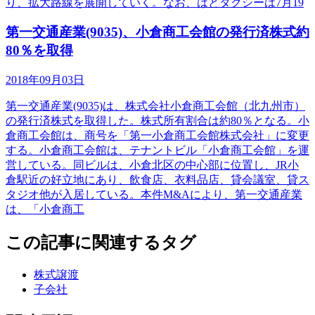
り、拡大路線を展開していく。なお、はとタクシーは7月19
第一交通産業(9035)、小倉商工会館の発行済株式約
80％を取得
2018年09月03日
第一交通産業(9035)は、株式会社小倉商工会館（北九州市）
の発行済株式を取得した。株式所有割合は約80％となる。小
倉商工会館は、商号を「第一小倉商工会館株式会社」に変更
する。小倉商工会館は、テナントビル「小倉商工会館」を運
営している。同ビルは、小倉北区の中心部に位置し、JR小
倉駅近の好立地にあり、飲食店、衣料品店、貸会議室、貸ス
タジオ他が入居している。本件M&Aにより、第一交通産業
は、「小倉商工
この記事に関連するタグ
株式譲渡
子会社