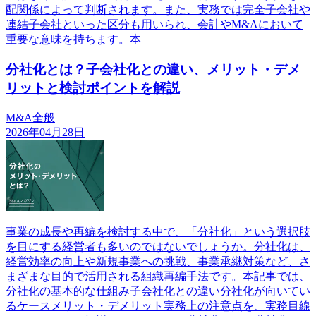
配関係によって判断されます。また、実務では完全子会社や
連結子会社といった区分も用いられ、会計やM&Aにおいて
重要な意味を持ちます。本
分社化とは？子会社化との違い、メリット・デメ
リットと検討ポイントを解説
M&A全般
2026年04月28日
事業の成長や再編を検討する中で、「分社化」という選択肢
を目にする経営者も多いのではないでしょうか。分社化は、
経営効率の向上や新規事業への挑戦、事業承継対策など、さ
まざまな目的で活用される組織再編手法です。本記事では、
分社化の基本的な仕組み子会社化との違い分社化が向いてい
るケースメリット・デメリット実務上の注意点を、実務目線