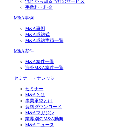
流れから知る当社のサービス
手数料・料金
M&A事例
M&A事例
M&A成約式
M&A成約実績一覧
M&A案件
M&A案件一覧
海外M&A案件一覧
セミナー・ナレッジ
セミナー
M&Aとは
事業承継とは
資料ダウンロード
M&Aマガジン
業界別のM&A動向
M&Aニュース