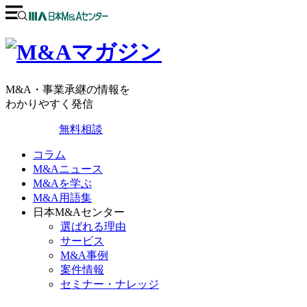
M&A・事業承継の情報を
わかりやすく発信
無料相談
コラム
M&Aニュース
M&Aを学ぶ
M&A用語集
日本M&Aセンター
選ばれる理由
サービス
M&A事例
案件情報
セミナー・ナレッジ