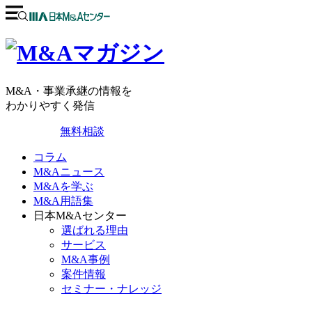
M&A・事業承継の情報を
わかりやすく発信
無料相談
コラム
M&Aニュース
M&Aを学ぶ
M&A用語集
日本M&Aセンター
選ばれる理由
サービス
M&A事例
案件情報
セミナー・ナレッジ