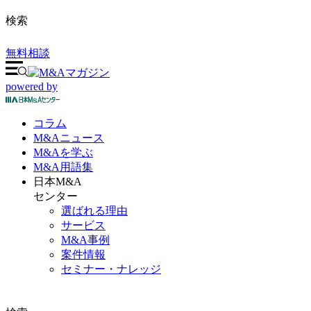
検索
無料相談
powered by
コラム
M&A
ニュース
M&Aを
学ぶ
M&A
用語集
日本M&A
センター
選ばれる理由
サービス
M&A事例
案件情報
セミナー・ナレッジ