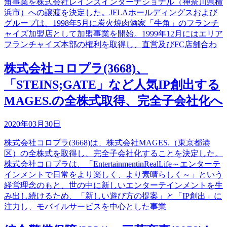
角事業を株式会社レインズインターナショナル（神奈川県横
浜市）への譲渡を決定した。JFLAホールディングスおよび
グループは、1998年5月に炭火焼肉酒家「牛角」のフランチ
ャイズ加盟店として加盟事業を開始。1999年12月にはエリア
フランチャイズ本部の権利を取得し、直営及びFC店舗合わ
株式会社コロプラ(3668)、
「STEINS;GATE」など人気IP創出する
MAGES.の全株式取得、完全子会社化へ
2020年03月30日
株式会社コロプラ(3668)は、株式会社MAGES.（東京都港
区）の全株式を取得し、完全子会社化することを決定した。
株式会社コロプラは、「EntertainmentinRealLife～エンターテ
インメントで日常をより楽しく、より素晴らしく～」という
経営理念のもと、世の中に新しいエンターテインメントを生
み出し続けるため、「新しい遊び方の提案」と「IP創出」に
注力し、モバイルサービスを中心とした事業