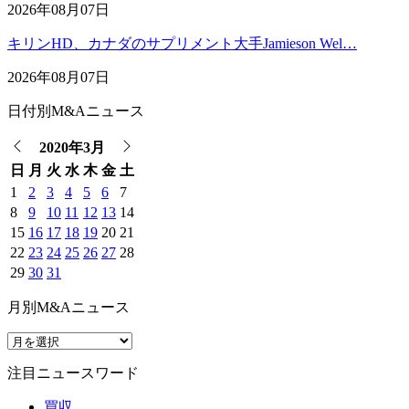
2026年08月07日
キリンHD、カナダのサプリメント大手Jamieson Wel…
2026年08月07日
日付別M&Aニュース
2020年3月
日
月
火
水
木
金
土
1
2
3
4
5
6
7
8
9
10
11
12
13
14
15
16
17
18
19
20
21
22
23
24
25
26
27
28
29
30
31
月別M&Aニュース
注目ニュースワード
買収