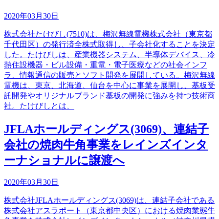
2020年03月30日
株式会社たけびし(7510)は、梅沢無線電機株式会社（東京都
千代田区）の発行済全株式取得し、子会社化することを決定
した。たけびしは、産業機器システム、半導体デバイス、冷
熱住設機器・ビル設備・重電・電子医療などの社会インフ
ラ、情報通信の販売とソフト開発を展開している。梅沢無線
電機は、東京、北海道、仙台を中心に事業を展開し、基板受
託開発やオリジナルブランド基板の開発に強みを持つ技術商
社。たけびしとは、
JFLAホールディングス(3069)、連結子
会社の焼肉牛角事業をレインズインタ
ーナショナルに譲渡へ
2020年03月30日
株式会社JFLAホールディングス(3069)は、連結子会社である
株式会社アスラポート（東京都中央区）における焼肉業態牛