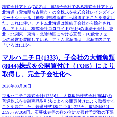
株式会社アトム(7412)は、連結子会社である株式会社アトム
北海道（愛知県名古屋市）の全株式を株式会社レインズイン
ターナショナル（神奈川県横浜市）へ譲渡することを決定し
た。これに伴い、アトム北海道は連結子会社から除外され
る。アトムは、株式会社コロワイド(7616)の連結子会社。東
北・北関東・東海・北陸地区における直営・FC飲食チェー
ンの経営を展開している。アトム北海道は、北海道内にて
「いろはにほへ
マルハニチロ(1333)、子会社の大都魚類
(8044)株式を公開買付け（TOB）により
取得し、完全子会社化へ
2020年03月30日
マルハニチロ株式会社(1333)は、大都魚類株式会社(8044)の
普通株式を金融商品取引法による公開買付けにより取得する
ことを決定した。普通株式1株につき1,225円。取得価額は、
2,595,797,050円。応募株券等の数の合計が買付予定数の下限