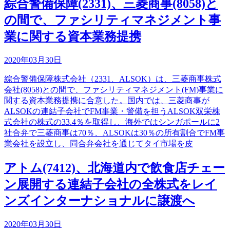
綜合警備保障(2331)、三菱商事(8058)と
の間で、ファシリティマネジメント事
業に関する資本業務提携
2020年03月30日
綜合警備保障株式会社（2331、ALSOK）は、三菱商事株式
会社(8058)との間で、ファシリティマネジメント(FM)事業に
関する資本業務提携に合意した。国内では、三菱商事が
ALSOKの連結子会社でFM事業・警備を担うALSOK双栄株
式会社の株式の33.4％を取得し、海外ではシンガポールに2
社合弁で三菱商事は70％、ALSOKは30％の所有割合でFM事
業会社を設立し、同合弁会社を通じてタイ市場を皮
アトム(7412)、北海道内で飲食店チェー
ン展開する連結子会社の全株式をレイ
ンズインターナショナルに譲渡へ
2020年03月30日