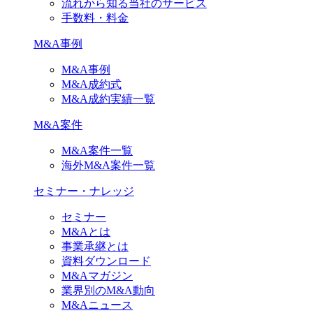
流れから知る当社のサービス
手数料・料金
M&A事例
M&A事例
M&A成約式
M&A成約実績一覧
M&A案件
M&A案件一覧
海外M&A案件一覧
セミナー・ナレッジ
セミナー
M&Aとは
事業承継とは
資料ダウンロード
M&Aマガジン
業界別のM&A動向
M&Aニュース