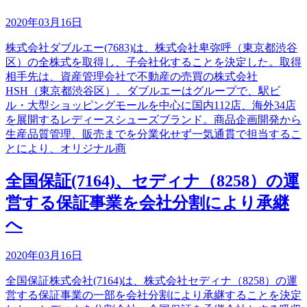
2020年03月16日
株式会社ダブルエー(7683)は、株式会社卑弥呼（東京都渋谷
区）の全株式を取得し、子会社化することを決定した。取得
相手先は、資産管理会社で不動産の売買の株式会社
HSH（東京都渋谷区）。ダブルエーはグループで、駅ビ
ル・大型ショッピングモールを中心に国内112店、海外34店
を展開するレディースシューズブランド。商品企画開発から
生産品質管理、販売までを分業化せず一気通貫で担当するこ
とにより、オリジナル商
全国保証(7164)、セディナ（8258）の運
営する保証事業を会社分割により承継
へ
2020年03月16日
全国保証株式会社(7164)は、株式会社セディナ（8258）の運
営する保証事業の一部を会社分割により承継することを決定