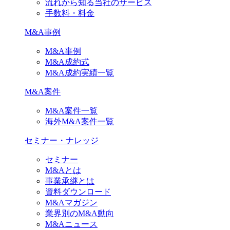
流れから知る当社のサービス
手数料・料金
M&A事例
M&A事例
M&A成約式
M&A成約実績一覧
M&A案件
M&A案件一覧
海外M&A案件一覧
セミナー・ナレッジ
セミナー
M&Aとは
事業承継とは
資料ダウンロード
M&Aマガジン
業界別のM&A動向
M&Aニュース