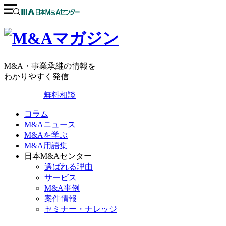
M&A・事業承継の情報を
わかりやすく発信
無料相談
コラム
M&Aニュース
M&Aを学ぶ
M&A用語集
日本M&Aセンター
選ばれる理由
サービス
M&A事例
案件情報
セミナー・ナレッジ