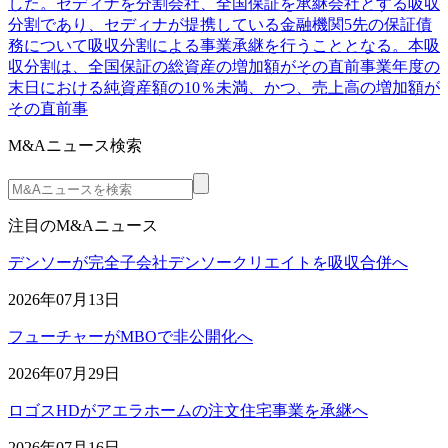
した。セディナを分割会社、全国保証を承継会社とする吸収
分割であり、セディナが提携している金融機関5先の保証債
務について吸収分割による事業承継を行うこととなる。本吸
収分割は、全国保証の総資産の増加額がその直前事業年度の
末日における純資産額の10％未満、かつ、売上高の増加額が
その直前事
M&Aニュース検索
注目のM&Aニュース
デンソーが完全子会社デンソークリエイトを吸収合併へ
2026年07月13日
フューチャーがMBOで非公開化へ
2026年07月29日
ロゴスHDがアエラホームの注文住宅事業を承継へ
2026年07月16日