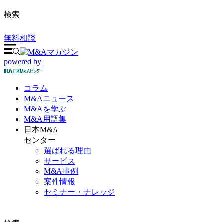
検索
無料相談
powered by
コラム
M&A
ニュース
M&Aを
学ぶ
M&A
用語集
日本M&A
センター
選ばれる理由
サービス
M&A事例
案件情報
セミナー・ナレッジ