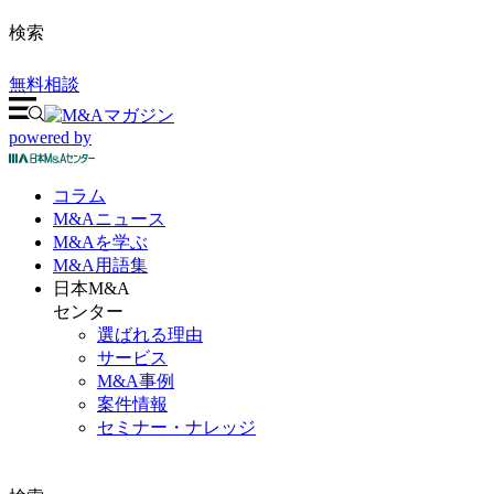
検索
無料相談
powered by
コラム
M&A
ニュース
M&Aを
学ぶ
M&A
用語集
日本M&A
センター
選ばれる理由
サービス
M&A事例
案件情報
セミナー・ナレッジ