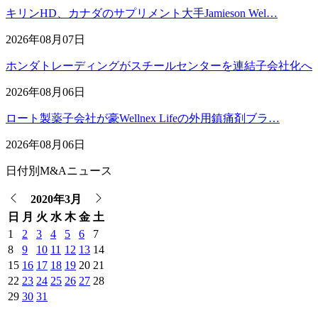
キリンHD、カナダのサプリメント大手Jamieson Wel…
2026年08月07日
ホンダトレーディングがスチールセンターを連結子会社化へ
2026年08月06日
ロート製薬子会社が豪Wellnex Lifeの外用鎮痛剤ブラ…
2026年08月06日
日付別M&Aニュース
2020年3月
日
月
火
水
木
金
土
1
2
3
4
5
6
7
8
9
10
11
12
13
14
15
16
17
18
19
20
21
22
23
24
25
26
27
28
29
30
31