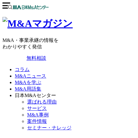
M&A・事業承継の情報を
わかりやすく発信
無料相談
コラム
M&Aニュース
M&Aを学ぶ
M&A用語集
日本M&Aセンター
選ばれる理由
サービス
M&A事例
案件情報
セミナー・ナレッジ