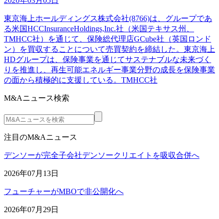
2020年03月05日
東京海上ホールディングス株式会社(8766)は、グループであ
る米国HCCInsuranceHoldings,Inc.社（米国テキサス州、
TMHCC社）を通じて、保険総代理店GCube社（英国ロンド
ン）を買収することについて売買契約を締結した。東京海上
HDグループは、保険事業を通じてサステナブルな未来づく
りを推進し、再生可能エネルギー事業分野の成長を保険事業
の面から積極的に支援している。TMHCC社
M&Aニュース検索
注目のM&Aニュース
デンソーが完全子会社デンソークリエイトを吸収合併へ
2026年07月13日
フューチャーがMBOで非公開化へ
2026年07月29日