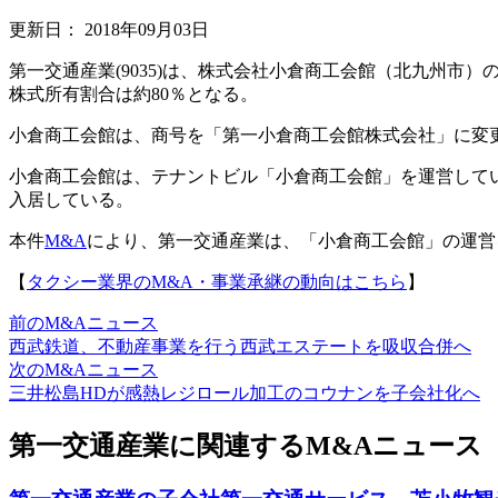
更新日：
2018年09月03日
第一交通産業(9035)は、株式会社小倉商工会館（北九州市
株式所有割合は約80％となる。
小倉商工会館は、商号を「第一小倉商工会館株式会社」に変
小倉商工会館は、テナントビル「小倉商工会館」を運営して
入居している。
本件
M&A
により、第一交通産業は、「小倉商工会館」の運営
【
タクシー業界のM&A・事業承継の動向はこちら
】
前のM&Aニュース
西武鉄道、不動産事業を行う西武エステートを吸収合併へ
次のM&Aニュース
三井松島HDが感熱レジロール加工のコウナンを子会社化へ
第一交通産業に関連するM&Aニュース