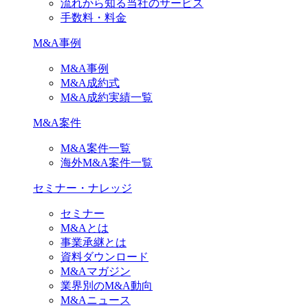
流れから知る当社のサービス
手数料・料金
M&A事例
M&A事例
M&A成約式
M&A成約実績一覧
M&A案件
M&A案件一覧
海外M&A案件一覧
セミナー・ナレッジ
セミナー
M&Aとは
事業承継とは
資料ダウンロード
M&Aマガジン
業界別のM&A動向
M&Aニュース