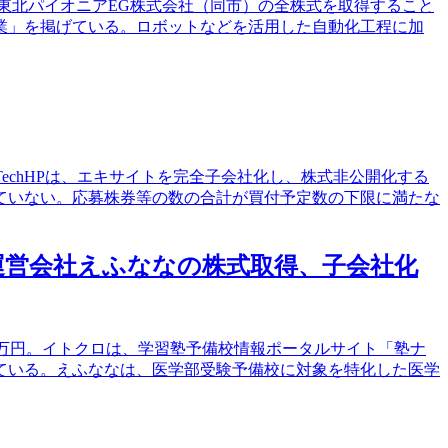
する東北パイオニアEG株式会社（同市）の全株式を取得すること
ン事業」を掲げている。ロボットなどを活用した自動化工程に加
XTechHPは、エキサイトを完全子会社化し、株式非公開化する
は設けていない。応募株券等の数の合計が買付予定数の下限に満たな
」運営会社えふななの株式取得、子会社化
0百万円。イトクロは、学習塾予備校情報ポータルサイト「塾ナ
ている。えふななは、医学部受験予備校に対象を特化した医学