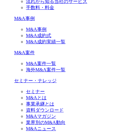
流れから知る当社のサービス
手数料・料金
M&A事例
M&A事例
M&A成約式
M&A成約実績一覧
M&A案件
M&A案件一覧
海外M&A案件一覧
セミナー・ナレッジ
セミナー
M&Aとは
事業承継とは
資料ダウンロード
M&Aマガジン
業界別のM&A動向
M&Aニュース