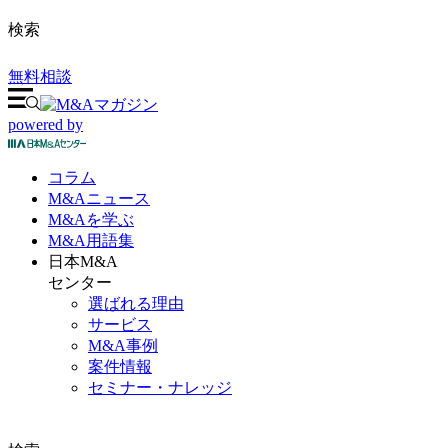
検索
無料相談
powered by
コラム
M&A
ニュース
M&Aを
学ぶ
M&A
用語集
日本M&A
センター
選ばれる理由
サービス
M&A事例
案件情報
セミナー・ナレッジ