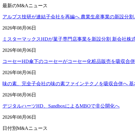
最新のM&Aニュース
アルプス技研が連結子会社を再編へ 農業生産事業の新設分割
2026年08月06日
ミスターマックスHDが菓子専門店事業を新設分割 新会社株
2026年08月06日
コーセーHD傘下のコーセーがコーセー化粧品販売を吸収合
2026年08月06日
味の素、完全子会社の味の素ファインテクノを吸収合併へ 基
2026年08月06日
デジタルハーツHD、SandboxによるMBOで非公開化へ
2026年08月06日
日付別M&Aニュース