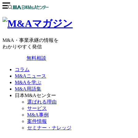
M&A・事業承継の情報を
わかりやすく発信
無料相談
コラム
M&Aニュース
M&Aを学ぶ
M&A用語集
日本M&Aセンター
選ばれる理由
サービス
M&A事例
案件情報
セミナー・ナレッジ