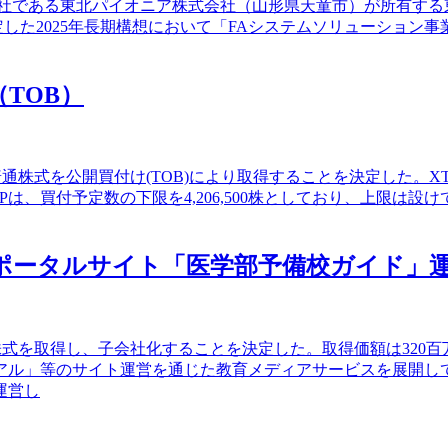
社連結子会社である東北パイオニア株式会社（山形県天童市）が所有
策定した2025年長期構想において「FAシステムソリューショ
（TOB）
)の普通株式を公開買付け(TOB)により取得することを決定した。
hHPは、買付予定数の下限を4,206,500株としており、上限
情報ポータルサイト「医学部予備校ガイド
の株式を取得し、子会社化することを決定した。取得価額は32
アル」等のサイト運営を通じた教育メディアサービスを展開し
運営し