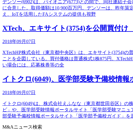
デンソー(6902)は、パイオニア(6773)との間で、同
に合意した。取得価額は10,900百万円。デンソーは、昨年
え、IoTを活用したFAシステムの提供も視野
XTech、エキサイト(3754)を公開買付け
2018年09月07日
XTechHP株式会社（東京都中央区）は、エキサイト(3754
ことを企図している。買付価格は普通株式1株875円。XTec
い場合には、応募株券等の全
イトクロ(6049)、医学部受験予備校
2018年09月07日
イトクロ(6049)は、株式会社えふなな（東京都世田谷区）
ビ」や、医学部受験情報ポータルサイト「医学部受験マニュ
部受験予備校情報ポータルサイト「医学部予備校ガイド」を
M&Aニュース検索