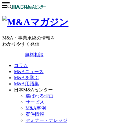
M&A・事業承継の情報を
わかりやすく発信
無料相談
コラム
M&Aニュース
M&Aを学ぶ
M&A用語集
日本M&Aセンター
選ばれる理由
サービス
M&A事例
案件情報
セミナー・ナレッジ