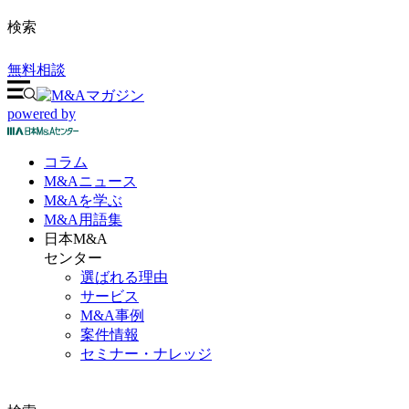
検索
無料相談
powered by
コラム
M&A
ニュース
M&Aを
学ぶ
M&A
用語集
日本M&A
センター
選ばれる理由
サービス
M&A事例
案件情報
セミナー・ナレッジ