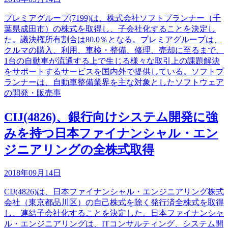
プレミアグループ(7199)は、株式会社ソフトプランナー（千
葉県成田市）の株式を取得し、子会社化することを決定し
た。議決権所有割合は80.0％となる。プレミアグループは、
クルマの購入、利用、車検・整備、修理、売却に至るまで、
1台の自動車が流通する上で生じる様々な取引上の課題解決
をサポートするサービスを国内外で提供している。ソフトプ
ランナーは、自動車整備業界を主な対象としたソフトウェア
の開発・販売事
CIJ(4826)、銀行向けシステム開発に強
みを持つ日本ファイナンシャル・エン
ジニアリングの全株式取得
2018年09月14日
CIJ(4826)は、日本ファイナンシャル・エンジニアリング株式
会社（東京都品川区）の自己株式を除く発行済全株式を取得
し、連結子会社化することを決定した。日本ファイナンシャ
ル・エンジニアリングは、ITコンサルティング、システム開