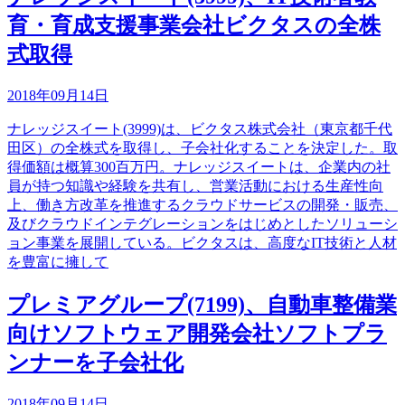
育・育成支援事業会社ビクタスの全株
式取得
2018年09月14日
ナレッジスイート(3999)は、ビクタス株式会社（東京都千代
田区）の全株式を取得し、子会社化することを決定した。取
得価額は概算300百万円。ナレッジスイートは、企業内の社
員が持つ知識や経験を共有し、営業活動における生産性向
上、働き方改革を推進するクラウドサービスの開発・販売、
及びクラウドインテグレーションをはじめとしたソリューシ
ョン事業を展開している。ビクタスは、高度なIT技術と人材
を豊富に擁して
プレミアグループ(7199)、自動車整備業
向けソフトウェア開発会社ソフトプラ
ンナーを子会社化
2018年09月14日