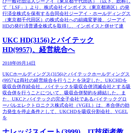
び一般社団法人ジーアイ（東京都千代田区）（以下、総称し
て「LSF」）より、株式会社インボイス（東京都港区）の発
行済全株式を保有する合同会社ジーアイ・ホールディングス
（東京都千代田区）の株式会社への組織変更後、ジーアイ
HDの発行済普通全株式を取得し、インボイスと併せて連
UKC HD(3156)とバイテック
HD(9957)、経営統合へ
2018年09月14日
UKCホールディングス(3156)とバイテックホールディングス
(9957)は両社の経営統合を行うことを決定した。UKCHDを
吸収合併存続会社、バイテックを吸収合併消滅会社とする吸
収合併を行うことについて、吸収合併契約を締結した。ま
た、UKCとバイテックの完全子会社であるバイテックグロ
ーバルエレクトロニクス株式会社（VGEL）は、本合併の効
力発生を停止条件として、UKCHDを吸収分割会社、VGEL
を
ナレッジスイート(3999)、IT技術者教