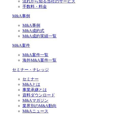
流れから知る当社のサービス
手数料・料金
M&A事例
M&A事例
M&A成約式
M&A成約実績一覧
M&A案件
M&A案件一覧
海外M&A案件一覧
セミナー・ナレッジ
セミナー
M&Aとは
事業承継とは
資料ダウンロード
M&Aマガジン
業界別のM&A動向
M&Aニュース