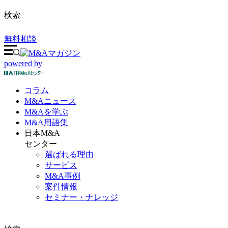
検索
無料相談
powered by
コラム
M&A
ニュース
M&Aを
学ぶ
M&A
用語集
日本M&A
センター
選ばれる理由
サービス
M&A事例
案件情報
セミナー・ナレッジ