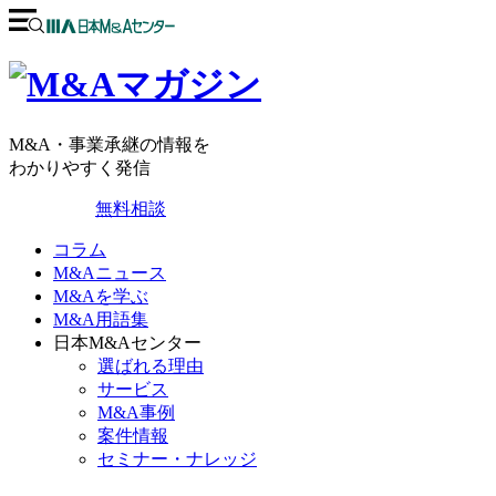
M&A・事業承継の情報を
わかりやすく発信
無料相談
コラム
M&Aニュース
M&Aを学ぶ
M&A用語集
日本M&Aセンター
選ばれる理由
サービス
M&A事例
案件情報
セミナー・ナレッジ