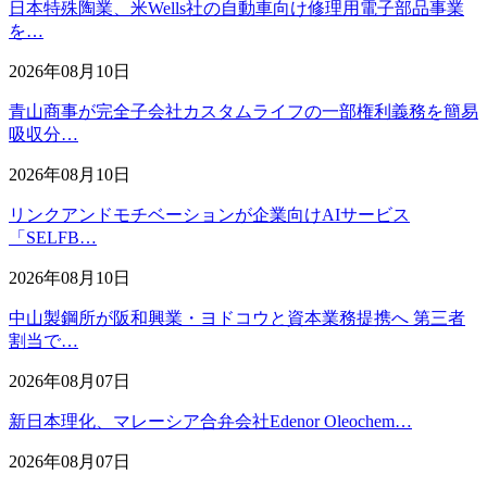
日本特殊陶業、米Wells社の自動車向け修理用電子部品事業
を…
2026年08月10日
青山商事が完全子会社カスタムライフの一部権利義務を簡易
吸収分…
2026年08月10日
リンクアンドモチベーションが企業向けAIサービス
「SELFB…
2026年08月10日
中山製鋼所が阪和興業・ヨドコウと資本業務提携へ 第三者
割当で…
2026年08月07日
新日本理化、マレーシア合弁会社Edenor Oleochem…
2026年08月07日