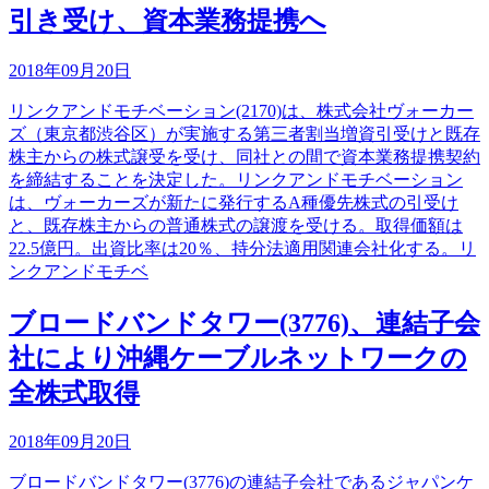
引き受け、資本業務提携へ
2018年09月20日
リンクアンドモチベーション(2170)は、株式会社ヴォーカー
ズ（東京都渋谷区）が実施する第三者割当増資引受けと既存
株主からの株式譲受を受け、同社との間で資本業務提携契約
を締結することを決定した。リンクアンドモチベーション
は、ヴォーカーズが新たに発行するA種優先株式の引受け
と、既存株主からの普通株式の譲渡を受ける。取得価額は
22.5億円。出資比率は20％、持分法適用関連会社化する。リ
ンクアンドモチベ
ブロードバンドタワー(3776)、連結子会
社により沖縄ケーブルネットワークの
全株式取得
2018年09月20日
ブロードバンドタワー(3776)の連結子会社であるジャパンケ