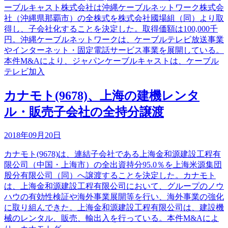
ーブルキャスト株式会社は沖縄ケーブルネットワーク株式会
社（沖縄県那覇市）の全株式を株式会社國場組（同）より取
得し、子会社化することを決定した。取得価額は100,000千
円。沖縄ケーブルネットワークは、ケーブルテレビ放送事業
やインターネット・固定電話サービス事業を展開している。
本件M&Aにより、ジャパンケーブルキャストは、ケーブル
テレビ加入
カナモト(9678)、上海の建機レンタ
ル・販売子会社の全持分譲渡
2018年09月20日
カナモト(9678)は、連結子会社である上海金和源建設工程有
限公司（中国・上海市）の全出資持分95.0％を上海米源集団
股分有限公司（同）へ譲渡することを決定した。カナモト
は、上海金和源建設工程有限公司において、グループのノウ
ハウの有効性検証や海外事業展開等を行い、海外事業の強化
に取り組んできた。上海金和源建設工程有限公司は、建設機
械のレンタル、販売、輸出入を行っている。本件M&Aによ