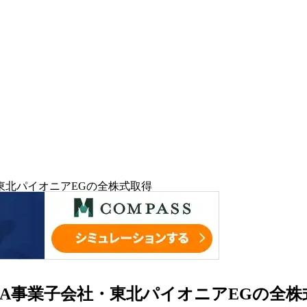
社・東北パイオニアEGの全株式取得
)よりFA事業子会社・東北パイオニアEGの全