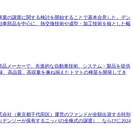
管事業の譲渡に関する検討を開始することで基本合意した。デン
動車部品を中心に、熱交換技術や成型・加工技術を核とした幅
ルな自動車部品メーカーで、先進的な自動車技術、システム・製品を提供
優れた味、高品質、高収量を兼ね揃えたトマトの種苗を開発してき
株式会社（東京都千代田区）運営のファンドが全額出資する特別
（デンソーが保有するニッパの全株式の譲渡）、ならびに2024