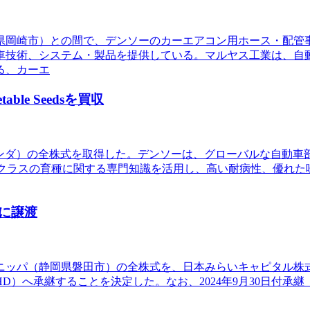
知県岡崎市）との間で、デンソーのカーエアコン用ホース・配
車技術、システム・製品を提供している。マルヤス工業は、自
る、カーエ
le Seedsを買収
dsB.V.（オランダ）の全株式を取得した。デンソーは、グローバ
ー。世界トップクラスの育種に関する専門知識を活用し、高い耐病性、
に譲渡
社ニッパ（静岡県磐田市）の全株式を、日本みらいキャピタル
）へ承継することを決定した。なお、2024年9月30日付承継