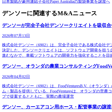
日本製紙が豪州連結子会社Paper Australiaの製袋事業を譲渡へ
デンソーに関連するM&Aニュース
デンソーが完全子会社デンソークリエイトを吸収合
2026年07月13日
株式会社デンソー（6902）は、完全子会社である株式会社
決定した。デンソークリエイトは、ソフトウェア開発を担う
進むなかで、車載ソフトウェアの開発力を強化することを目
デンソー、オランダの農業コンサルティングFoodVen
2026年04月02日
株式会社デンソー（6902）は、FoodVenturesB.V
ム・製品を提供している。FoodVenturesは、オラン
プで提案するとともに、実際の農場運営
デンソー、カーエアコン用ホース・配管事業の譲渡