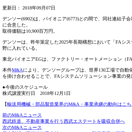
更新日：
2018年09月07日
デンソー(6902)は、パイオニア(6773)との間で、同
に合意した。
取得価額は10,900百万円。
デンソーは、昨年策定した2025年長期構想において「FAシ
野に入れている。
東北パイオニアEGは、ファクトリー・オートメーション（F
本件
M&A
により、デンソーグループは、世界130工場で自
を掛け合わせることで、FAシステムソリューション事業の発
●今後のスケジュール
株式譲渡実行日 2018年12月1日
【
輸送用機械・部品製造業界のM&A・事業承継の動向はこち
前のM&Aニュース
西武鉄道、不動産事業を行う西武エステートを吸収合併へ
次のM&Aニュース