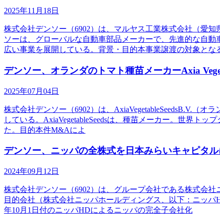
2025年11月18日
株式会社デンソー（6902）は、マルヤス工業株式会社（愛
ソーは、グローバルな自動車部品メーカーで、先進的な自動
広い事業を展開している。背景・目的本事業譲渡の対象とな
デンソー、オランダのトマト種苗メーカーAxia Vegetab
2025年07月04日
株式会社デンソー（6902）は、AxiaVegetableSee
している。AxiaVegetableSeedsは、種苗メーカ
た。目的本件M&Aによ
デンソー、ニッパの全株式を日本みらいキャピタル
2024年09月12日
株式会社デンソー（6902）は、グループ会社である株式会
目的会社（株式会社ニッパホールディングス、以下：ニッパHD
年10月1日付のニッパHDによるニッパの完全子会社化