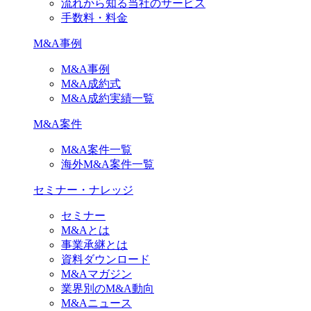
流れから知る当社のサービス
手数料・料金
M&A事例
M&A事例
M&A成約式
M&A成約実績一覧
M&A案件
M&A案件一覧
海外M&A案件一覧
セミナー・ナレッジ
セミナー
M&Aとは
事業承継とは
資料ダウンロード
M&Aマガジン
業界別のM&A動向
M&Aニュース