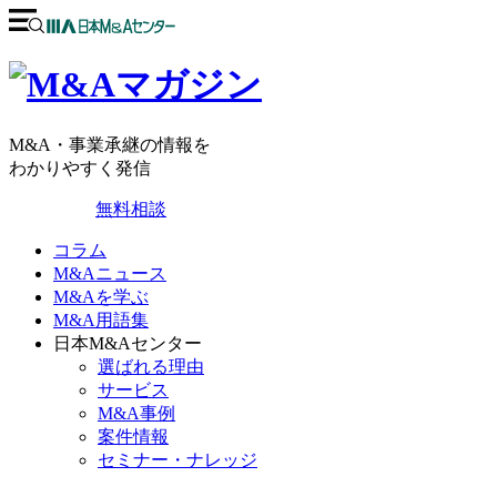
M&A・事業承継の情報を
わかりやすく発信
無料相談
コラム
M&Aニュース
M&Aを学ぶ
M&A用語集
日本M&Aセンター
選ばれる理由
サービス
M&A事例
案件情報
セミナー・ナレッジ