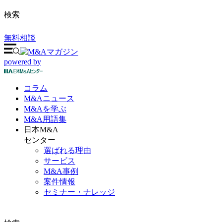
検索
無料相談
powered by
コラム
M&A
ニュース
M&Aを
学ぶ
M&A
用語集
日本M&A
センター
選ばれる理由
サービス
M&A事例
案件情報
セミナー・ナレッジ