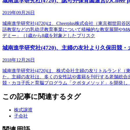
城南進学研究社(4720)、認可外保育園運営のCheer
2019年09月26日
城南進学研究社(4720)は、Cheerplus株式会社（東
語教室などの乳幼児教育事業について積極的な教室展開やM&A
デミー」（1歳から8歳を対象としたプリスク
城南進学研究社(4720)、主婦の友社より久保田
2018年12月26日
城南進学研究社(4720)は、株式会社主婦の友リトルラン
た。主婦の友社は、多くの女性誌や書籍を刊行する老舗総合
競・カヨ子氏と育脳プログラム「クボタメソッド」を開発し
この記事に関連するタグ
株式譲渡
子会社
関連用語