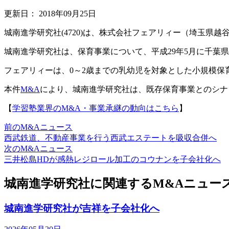
更新日：
2018年09月25日
城南進学研究社(4720)は、株式会社フェアリィー（埼玉県
城南進学研究社は、保育事業について、平成29年5月に千葉
フェアリィーは、0～2歳までの乳幼児を対象とした小規模保
本件
M&A
により、城南進学研究社は、既存保育事業とのシナ
【
学習塾業界のM&A・事業承継の動向はこちら
】
前のM&Aニュース
西武鉄道、不動産事業を行う西武エステートを吸収合併へ
次のM&Aニュース
三井松島HDが感熱レジロール加工のコウナンを子会社化へ
城南進学研究社に関連するM&Aニュー
城南進学研究社が吉祥を子会社化へ