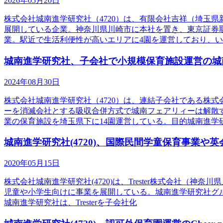
2026年05月20日
株式会社城南進学研究社（4720）は、有限会社吉祥（埼玉
展開している企業。神奈川県川崎市に本社を置き、東京証券
業。駅近で生活利便性が高いエリアに4園を運営しており、
城南進学研究社、子会社で小規模保育施設運営の城
2024年08月30日
株式会社城南進学研究社（4720）は、連結子会社である株
ーを消滅会社とする吸収合併方式で城南フェアリィーは解散
業の保育施設を埼玉県下に14園運営している。目的城南進学
城南進学研究社(4720)、国際民間学童保育事業や英
2020年05月15日
株式会社城南進学研究社(4720)は、Trester株式会社（
児童や小学生向けに事業を展開している。城南進学研究社グ
城南進学研究社は、Tresterを子会社化