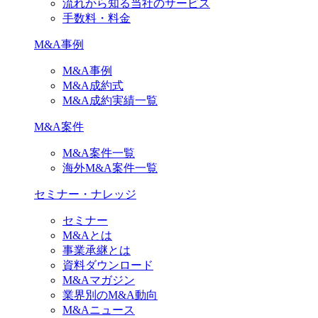
流れから知る当社のサービス
手数料・料金
M&A事例
M&A事例
M&A成約式
M&A成約実績一覧
M&A案件
M&A案件一覧
海外M&A案件一覧
セミナー・ナレッジ
セミナー
M&Aとは
事業承継とは
資料ダウンロード
M&Aマガジン
業界別のM&A動向
M&Aニュース