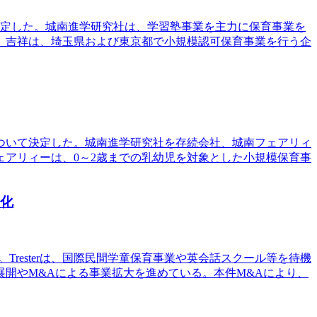
を決定した。城南進学研究社は、学習塾事業を主力に保育事業を
。吉祥は、埼玉県および東京都で小規模認可保育事業を行う企
について決定した。城南進学研究社を存続会社、城南フェアリィ
アリィーは、0～2歳までの乳幼児を対象とした小規模保育事
社化
。Tresterは、国際民間学童保育事業や英会話スクール等を待機
開やM&Aによる事業拡大を進めている。本件M&Aにより、