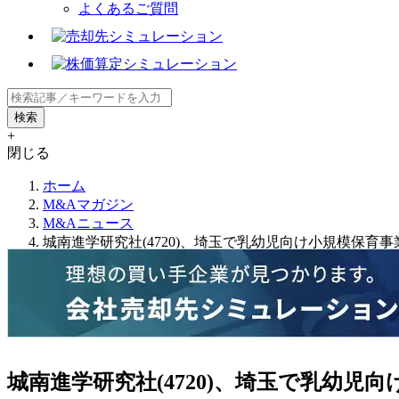
よくあるご質問
+
閉じる
ホーム
M&Aマガジン
M&Aニュース
城南進学研究社(4720)、埼玉で乳幼児向け小規模保育
城南進学研究社(4720)、埼玉で乳幼