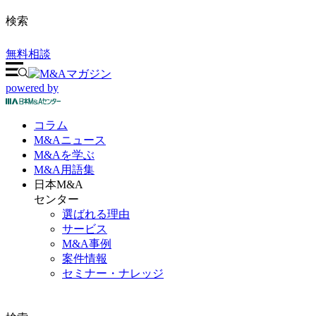
検索
無料相談
powered by
コラム
M&A
ニュース
M&Aを
学ぶ
M&A
用語集
日本M&A
センター
選ばれる理由
サービス
M&A事例
案件情報
セミナー・ナレッジ