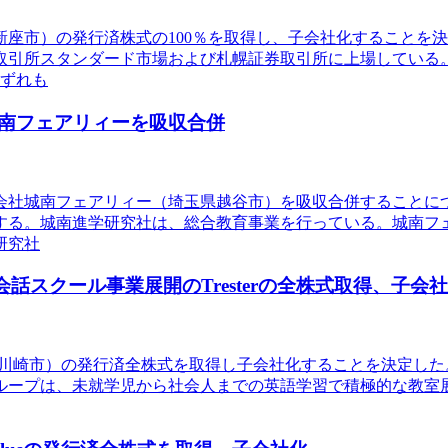
県新座市）の発行済株式の100％を取得し、子会社化すること
取引所スタンダード市場および札幌証券取引所に上場している
いずれも
南フェアリィーを吸収合併
式会社城南フェアリィー（埼玉県越谷市）を吸収合併すること
する。城南進学研究社は、総合教育事業を行っている。城南フェ
研究社
会話スクール事業展開のTresterの全株式取得、子会
神奈川県川崎市）の発行済全株式を取得し子会社化することを決定した
ループは、未就学児から社会人までの英語学習で積極的な教室展