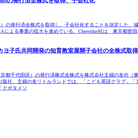
 plusの発行済全株式を取得、子会社化
京都世田谷区）の発行済全株式を取得し、子会社化することを決定し
による事業の拡大を進めている。Cheerplus社は、東京都
競・カヨ子氏共同開発の知育教室展開子会社の全株式取得
ド（東京都千代田区）の発行済株式全株式を株式会社主婦の友社
出版社。主婦の友リトルランドでは、「こども英語クラブ」「
「クボタメソ