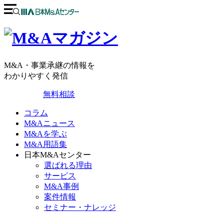
M&A・事業承継の情報を
わかりやすく発信
無料相談
コラム
M&Aニュース
M&Aを学ぶ
M&A用語集
日本M&Aセンター
選ばれる理由
サービス
M&A事例
案件情報
セミナー・ナレッジ