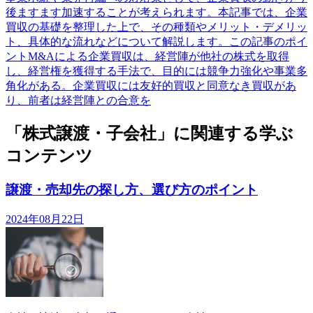
後ますます加速することが考えられます。本記事では、企業
買収の基礎を整理した上で、その種類やメリット・デメリッ
ト、具体的な流れなどについて解説します。この記事のポイ
ントM&Aによる企業買収は、経営陣が他社の株式を取得
し、経営権を獲得する手法で、目的には競争力強化や事業多
角化がある。企業買収には友好的買収と同意なき買収があ
り、前者は経営陣との合意を
「株式譲渡・子会社」に関連する学ぶ
コンテンツ
譲渡・売却先の探し方、選び方のポイント
2024年08月22日