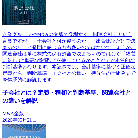
企業グループやM&Aの文脈で登場する「関連会社」という
言葉ですが、「子会社と何が違うのか」「出資比率だけで決
まるのか」と疑問に感じる方も多いのではないでしょうか。
関連会社は単に株式の保有割合で決まるものではなく「経営
に対して“重要な影響力”を持っているかどうか」が本質的な
判断基準となります。本記事では、会計基準に基づく正確な
定義から、判断基準、子会社との違い、持分法の仕組みまで
を体系的に解説します
子会社とは？定義・種類と判断基準、関連会社と
の違いを解説
M&A全般
2026年05月21日