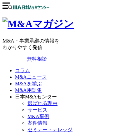
M&A・事業承継の情報を
わかりやすく発信
無料相談
コラム
M&Aニュース
M&Aを学ぶ
M&A用語集
日本M&Aセンター
選ばれる理由
サービス
M&A事例
案件情報
セミナー・ナレッジ