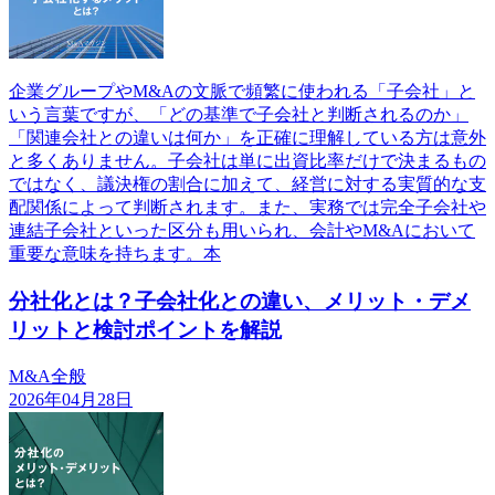
企業グループやM&Aの文脈で頻繁に使われる「子会社」と
いう言葉ですが、「どの基準で子会社と判断されるのか」
「関連会社との違いは何か」を正確に理解している方は意外
と多くありません。子会社は単に出資比率だけで決まるもの
ではなく、議決権の割合に加えて、経営に対する実質的な支
配関係によって判断されます。また、実務では完全子会社や
連結子会社といった区分も用いられ、会計やM&Aにおいて
重要な意味を持ちます。本
分社化とは？子会社化との違い、メリット・デメ
リットと検討ポイントを解説
M&A全般
2026年04月28日