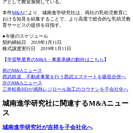
アとして教室展開している。
本件
M&A
により、城南進学研究社は、両社の乳幼児教育に
おける知見を結集することで、より高度で総合的な乳幼児教
育サービスの提供を目指す。
●今後のスケジュール
契約締結日 2019年1月11日
株式譲渡実行日 2019年1月11日
【
学習塾業界のM&A・事業承継の動向はこちら
】
前のM&Aニュース
西武鉄道、不動産事業を行う西武エステートを吸収合併へ
次のM&Aニュース
三井松島HDが感熱レジロール加工のコウナンを子会社化へ
城南進学研究社に関連するM&Aニュー
ス
城南進学研究社が吉祥を子会社化へ