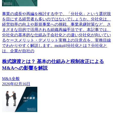
事業の成長や再編を検討する中で、「分社化」という選択肢
を目にする経営者も多いのではないでしょうか。分社化は、
経営効率の向上や新規事業への挑戦、事業承継対策など、さ
まざまな目的で活用される組織再編手法です。本記事では、
分社化の基本的な仕組み子会社化との違い分社化が向いてい
るケースメリット・デメリット実務上の注意点を、実務目線
でわかりやすく解説します。mokuji]分社化とは？分社化と
は、企業が自社の
株式譲渡とは？ 基本の仕組みと税制改正による
M&Aへの影響を解説
M&A全般
2026年02月16日