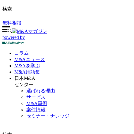
検索
無料相談
powered by
コラム
M&A
ニュース
M&Aを
学ぶ
M&A
用語集
日本M&A
センター
選ばれる理由
サービス
M&A事例
案件情報
セミナー・ナレッジ