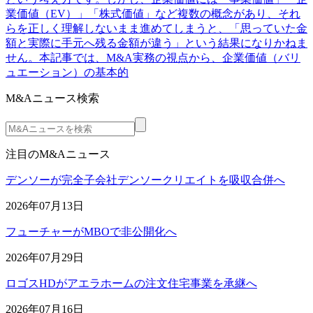
業価値（EV）」「株式価値」など複数の概念があり、それ
らを正しく理解しないまま進めてしまうと、「思っていた金
額と実際に手元へ残る金額が違う」という結果になりかねま
せん。本記事では、M&A実務の視点から、企業価値（バリ
ュエーション）の基本的
M&Aニュース検索
注目のM&Aニュース
デンソーが完全子会社デンソークリエイトを吸収合併へ
2026年07月13日
フューチャーがMBOで非公開化へ
2026年07月29日
ロゴスHDがアエラホームの注文住宅事業を承継へ
2026年07月16日