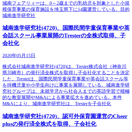
城南フェアリィーは、0～2歳までの乳幼児を対象とした小規
模保育事業の保育施設を埼玉県下に14園運営している。目的
城南進学研究社
城南進学研究社(4720)、国際民間学童保育事業や英
会話スクール事業展開のTresterの全株式取得、子
会社化
2020年05月15日
株式会社城南進学研究社(4720)は、Trester株式会社（神奈川
県川崎市）の発行済全株式を取得し子会社化することを決定
した。Tresterは、国際民間学童保育事業や英会話スクール等
を待機児童や小学生向けに事業を展開している。城南進学研
究社グループは、未就学児から社会人までの英語学習で積極
的な教室展開やM&Aによる事業拡大を進めている。本件
M&Aにより、城南進学研究社は、Tresterを子会社化
城南進学研究社(4720)、認可外保育園運営のCheer
plusの発行済全株式を取得、子会社化