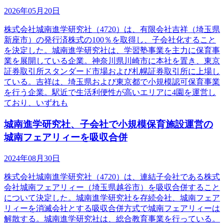
2026年05月20日
株式会社城南進学研究社（4720）は、有限会社吉祥（埼玉県
新座市）の発行済株式の100％を取得し、子会社化すること
を決定した。城南進学研究社は、学習塾事業を主力に保育事
業を展開している企業。神奈川県川崎市に本社を置き、東京
証券取引所スタンダード市場および札幌証券取引所に上場し
ている。吉祥は、埼玉県および東京都で小規模認可保育事業
を行う企業。駅近で生活利便性が高いエリアに4園を運営し
ており、いずれも
城南進学研究社、子会社で小規模保育施設運営の
城南フェアリィーを吸収合併
2024年08月30日
株式会社城南進学研究社（4720）は、連結子会社である株式
会社城南フェアリィー（埼玉県越谷市）を吸収合併すること
について決定した。城南進学研究社を存続会社、城南フェア
リィーを消滅会社とする吸収合併方式で城南フェアリィーは
解散する。城南進学研究社は、総合教育事業を行っている。