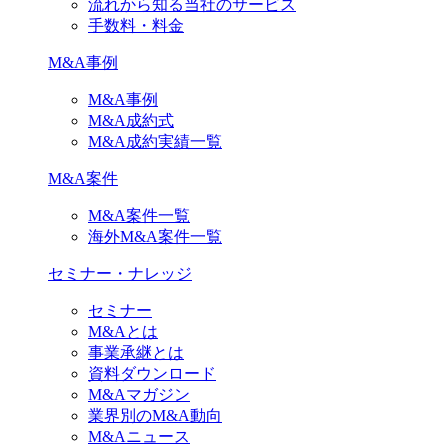
流れから知る当社のサービス
手数料・料金
M&A事例
M&A事例
M&A成約式
M&A成約実績一覧
M&A案件
M&A案件一覧
海外M&A案件一覧
セミナー・ナレッジ
セミナー
M&Aとは
事業承継とは
資料ダウンロード
M&Aマガジン
業界別のM&A動向
M&Aニュース