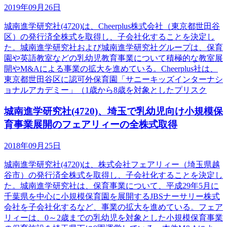
2019年09月26日
城南進学研究社(4720)は、Cheerplus株式会社（東京都世田谷
区）の発行済全株式を取得し、子会社化することを決定し
た。城南進学研究社および城南進学研究社グループは、保育
園や英語教室などの乳幼児教育事業について積極的な教室展
開やM&Aによる事業の拡大を進めている。Cheerplus社は、
東京都世田谷区に認可外保育園「サニーキッズインターナシ
ョナルアカデミー」（1歳から8歳を対象としたプリスク
城南進学研究社(4720)、埼玉で乳幼児向け小規模保
育事業展開のフェアリィーの全株式取得
2018年09月25日
城南進学研究社(4720)は、株式会社フェアリィー（埼玉県越
谷市）の発行済全株式を取得し、子会社化することを決定し
た。城南進学研究社は、保育事業について、平成29年5月に
千葉県を中心に小規模保育園を展開するJBSナーサリー株式
会社を子会社化するなど、事業の拡大を進めている。フェア
リィーは、0～2歳までの乳幼児を対象とした小規模保育事業