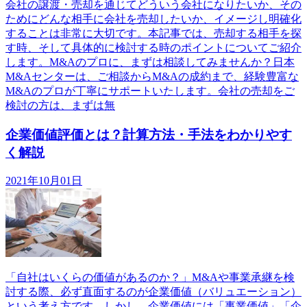
会社の譲渡・売却を通じてどういう会社になりたいか、その
ためにどんな相手に会社を売却したいか、イメージし明確化
することは非常に大切です。本記事では、売却する相手を探
す時、そして具体的に検討する時のポイントについてご紹介
します。M&Aのプロに、まずは相談してみませんか？日本
M&Aセンターは、ご相談からM&Aの成約まで、経験豊富な
M&Aのプロが丁寧にサポートいたします。会社の売却をご
検討の方は、まずは無
企業価値評価とは？計算方法・手法をわかりやす
く解説
2021年10月01日
「自社はいくらの価値があるのか？」M&Aや事業承継を検
討する際、必ず直面するのが企業価値（バリュエーション）
という考え方です。しかし、企業価値には「事業価値」「企