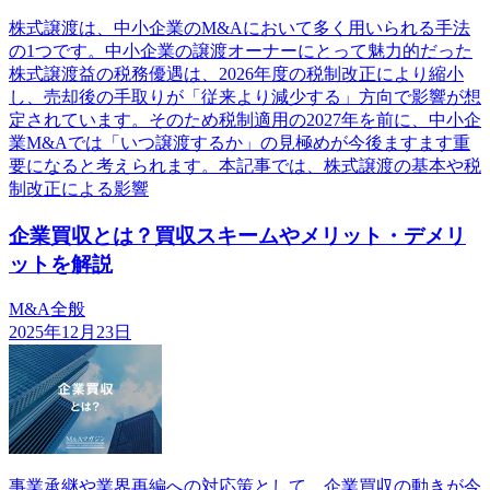
株式譲渡は、中小企業のM&Aにおいて多く用いられる手法
の1つです。中小企業の譲渡オーナーにとって魅力的だった
株式譲渡益の税務優遇は、2026年度の税制改正により縮小
し、売却後の手取りが「従来より減少する」方向で影響が想
定されています。そのため税制適用の2027年を前に、中小企
業M&Aでは「いつ譲渡するか」の見極めが今後ますます重
要になると考えられます。本記事では、株式譲渡の基本や税
制改正による影響
企業買収とは？買収スキームやメリット・デメリ
ットを解説
M&A全般
2025年12月23日
事業承継や業界再編への対応策として、企業買収の動きが今