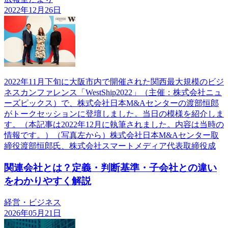
2022年12月26日
2022年11月下旬に大阪市内で開催された関西最大規模のビジ
ネスカンファレンス「WestShip2022」（主催：株式会社ニュ
ーズピックス）で、株式会社日本M&Aセンターの渡部恒郎
がトークセッションに登壇しました。当日の模様を紹介しま
す。（本記事は2022年12月に執筆されました。内容は当時の
情報です。）（写真左から）株式会社日本M&Aセンター取
締役渡部恒郎氏、株式会社スマートメディア代表取締役成
関連会社とは？定義・判断基準・子会社との違い
をわかりやすく解説
経営・ビジネス
2026年05月21日