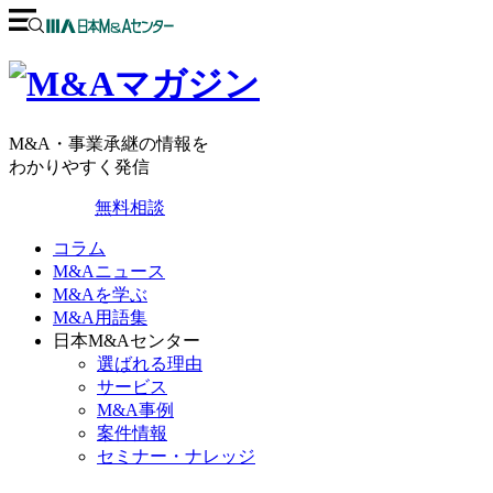
M&A・事業承継の情報を
わかりやすく発信
無料相談
コラム
M&Aニュース
M&Aを学ぶ
M&A用語集
日本M&Aセンター
選ばれる理由
サービス
M&A事例
案件情報
セミナー・ナレッジ