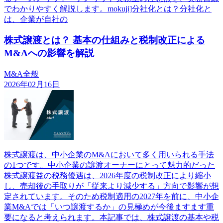
でわかりやすく解説します。mokuji]分社化とは？分社化と
は、企業が自社の
株式譲渡とは？ 基本の仕組みと税制改正による
M&Aへの影響を解説
M&A全般
2026年02月16日
株式譲渡は、中小企業のM&Aにおいて多く用いられる手法
の1つです。中小企業の譲渡オーナーにとって魅力的だった
株式譲渡益の税務優遇は、2026年度の税制改正により縮小
し、売却後の手取りが「従来より減少する」方向で影響が想
定されています。そのため税制適用の2027年を前に、中小企
業M&Aでは「いつ譲渡するか」の見極めが今後ますます重
要になると考えられます。本記事では、株式譲渡の基本や税