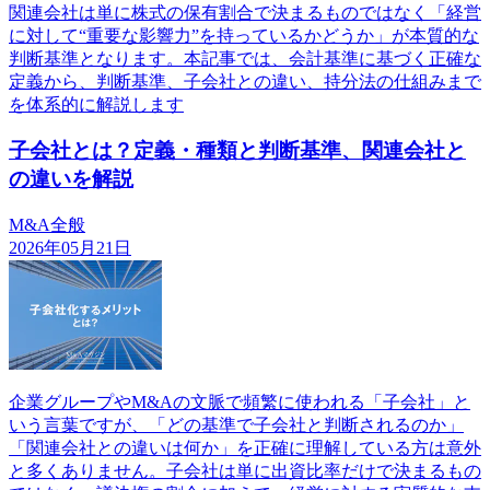
関連会社は単に株式の保有割合で決まるものではなく「経営
に対して“重要な影響力”を持っているかどうか」が本質的な
判断基準となります。本記事では、会計基準に基づく正確な
定義から、判断基準、子会社との違い、持分法の仕組みまで
を体系的に解説します
子会社とは？定義・種類と判断基準、関連会社と
の違いを解説
M&A全般
2026年05月21日
企業グループやM&Aの文脈で頻繁に使われる「子会社」と
いう言葉ですが、「どの基準で子会社と判断されるのか」
「関連会社との違いは何か」を正確に理解している方は意外
と多くありません。子会社は単に出資比率だけで決まるもの