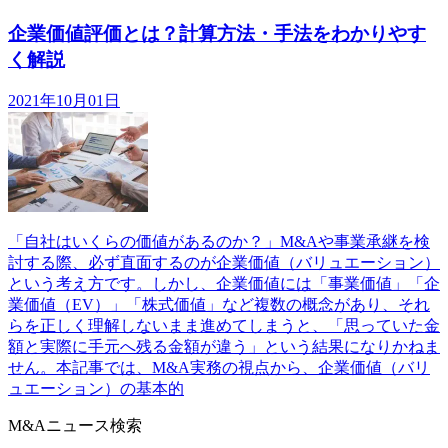
企業価値評価とは？計算方法・手法をわかりやす
く解説
2021年10月01日
「自社はいくらの価値があるのか？」M&Aや事業承継を検
討する際、必ず直面するのが企業価値（バリュエーション）
という考え方です。しかし、企業価値には「事業価値」「企
業価値（EV）」「株式価値」など複数の概念があり、それ
らを正しく理解しないまま進めてしまうと、「思っていた金
額と実際に手元へ残る金額が違う」という結果になりかねま
せん。本記事では、M&A実務の視点から、企業価値（バリ
ュエーション）の基本的
M&Aニュース検索