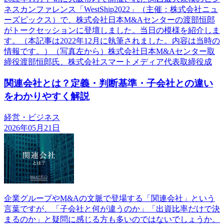
ネスカンファレンス「WestShip2022」（主催：株式会社ニュ
ーズピックス）で、株式会社日本M&Aセンターの渡部恒郎
がトークセッションに登壇しました。当日の模様を紹介しま
す。（本記事は2022年12月に執筆されました。内容は当時の
情報です。）（写真左から）株式会社日本M&Aセンター取
締役渡部恒郎氏、株式会社スマートメディア代表取締役成
関連会社とは？定義・判断基準・子会社との違い
をわかりやすく解説
経営・ビジネス
2026年05月21日
企業グループやM&Aの文脈で登場する「関連会社」という
言葉ですが、「子会社と何が違うのか」「出資比率だけで決
まるのか」と疑問に感じる方も多いのではないでしょうか。