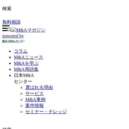
検索
無料相談
powered by
コラム
M&A
ニュース
M&Aを
学ぶ
M&A
用語集
日本M&A
センター
選ばれる理由
サービス
M&A事例
案件情報
セミナー・ナレッジ