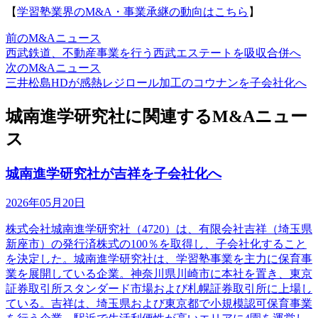
【
学習塾業界のM&A・事業承継の動向はこちら
】
前のM&Aニュース
西武鉄道、不動産事業を行う西武エステートを吸収合併へ
次のM&Aニュース
三井松島HDが感熱レジロール加工のコウナンを子会社化へ
城南進学研究社に関連するM&Aニュー
ス
城南進学研究社が吉祥を子会社化へ
2026年05月20日
株式会社城南進学研究社（4720）は、有限会社吉祥（埼玉県
新座市）の発行済株式の100％を取得し、子会社化すること
を決定した。城南進学研究社は、学習塾事業を主力に保育事
業を展開している企業。神奈川県川崎市に本社を置き、東京
証券取引所スタンダード市場および札幌証券取引所に上場し
ている。吉祥は、埼玉県および東京都で小規模認可保育事業