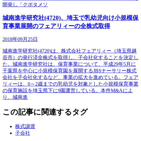
開発し「クボタメソ
城南進学研究社(4720)、埼玉で乳幼児向け小規模保
育事業展開のフェアリィーの全株式取得
2018年09月25日
城南進学研究社(4720)は、株式会社フェアリィー（埼玉県越
谷市）の発行済全株式を取得し、子会社化することを決定し
た。城南進学研究社は、保育事業について、平成29年5月に
千葉県を中心に小規模保育園を展開するJBSナーサリー株式
会社を子会社化するなど、事業の拡大を進めている。フェア
リィーは、0～2歳までの乳幼児を対象とした小規模保育事業
の保育施設を埼玉県下に9園運営している。本件M&Aによ
り、城南進
この記事に関連するタグ
株式譲渡
子会社