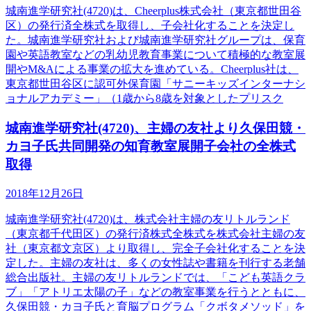
城南進学研究社(4720)は、Cheerplus株式会社（東京都世田谷
区）の発行済全株式を取得し、子会社化することを決定し
た。城南進学研究社および城南進学研究社グループは、保育
園や英語教室などの乳幼児教育事業について積極的な教室展
開やM&Aによる事業の拡大を進めている。Cheerplus社は、
東京都世田谷区に認可外保育園「サニーキッズインターナシ
ョナルアカデミー」（1歳から8歳を対象としたプリスク
城南進学研究社(4720)、主婦の友社より久保田競・
カヨ子氏共同開発の知育教室展開子会社の全株式
取得
2018年12月26日
城南進学研究社(4720)は、株式会社主婦の友リトルランド
（東京都千代田区）の発行済株式全株式を株式会社主婦の友
社（東京都文京区）より取得し、完全子会社化することを決
定した。主婦の友社は、多くの女性誌や書籍を刊行する老舗
総合出版社。主婦の友リトルランドでは、「こども英語クラ
ブ」「アトリエ太陽の子」などの教室事業を行うとともに、
久保田競・カヨ子氏と育脳プログラム「クボタメソッド」を