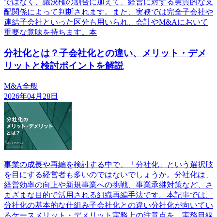
ではなく、議決権の割合に加えて、経営に対する実質的な支
配関係によって判断されます。また、実務では完全子会社や
連結子会社といった区分も用いられ、会計やM&Aにおいて
重要な意味を持ちます。本
分社化とは？子会社化との違い、メリット・デメ
リットと検討ポイントを解説
M&A全般
2026年04月28日
事業の成長や再編を検討する中で、「分社化」という選択肢
を目にする経営者も多いのではないでしょうか。分社化は、
経営効率の向上や新規事業への挑戦、事業承継対策など、さ
まざまな目的で活用される組織再編手法です。本記事では、
分社化の基本的な仕組み子会社化との違い分社化が向いてい
るケースメリット・デメリット実務上の注意点を、実務目線