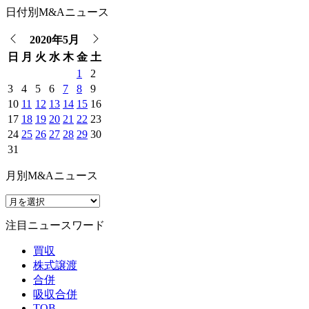
日付別M&Aニュース
2020年5月
日
月
火
水
木
金
土
1
2
3
4
5
6
7
8
9
10
11
12
13
14
15
16
17
18
19
20
21
22
23
24
25
26
27
28
29
30
31
月別M&Aニュース
注目ニュースワード
買収
株式譲渡
合併
吸収合併
TOB