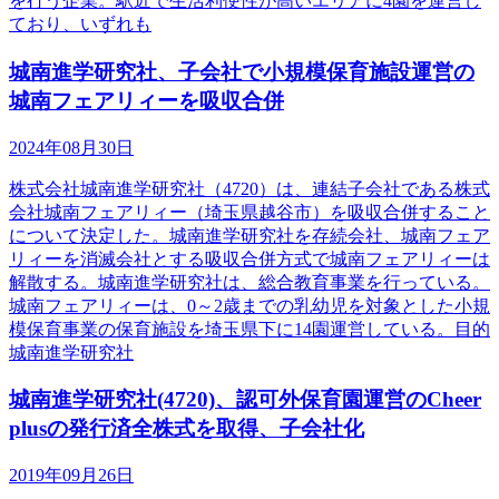
を行う企業。駅近で生活利便性が高いエリアに4園を運営し
ており、いずれも
城南進学研究社、子会社で小規模保育施設運営の
城南フェアリィーを吸収合併
2024年08月30日
株式会社城南進学研究社（4720）は、連結子会社である株式
会社城南フェアリィー（埼玉県越谷市）を吸収合併すること
について決定した。城南進学研究社を存続会社、城南フェア
リィーを消滅会社とする吸収合併方式で城南フェアリィーは
解散する。城南進学研究社は、総合教育事業を行っている。
城南フェアリィーは、0～2歳までの乳幼児を対象とした小規
模保育事業の保育施設を埼玉県下に14園運営している。目的
城南進学研究社
城南進学研究社(4720)、認可外保育園運営のCheer
plusの発行済全株式を取得、子会社化
2019年09月26日