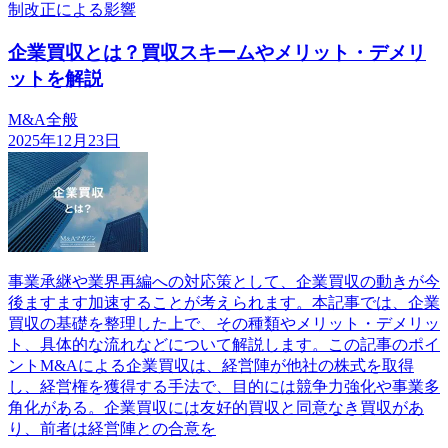
制改正による影響
企業買収とは？買収スキームやメリット・デメリ
ットを解説
M&A全般
2025年12月23日
事業承継や業界再編への対応策として、企業買収の動きが今
後ますます加速することが考えられます。本記事では、企業
買収の基礎を整理した上で、その種類やメリット・デメリッ
ト、具体的な流れなどについて解説します。この記事のポイ
ントM&Aによる企業買収は、経営陣が他社の株式を取得
し、経営権を獲得する手法で、目的には競争力強化や事業多
角化がある。企業買収には友好的買収と同意なき買収があ
り、前者は経営陣との合意を