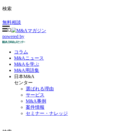
検索
無料相談
powered by
コラム
M&A
ニュース
M&Aを
学ぶ
M&A
用語集
日本M&A
センター
選ばれる理由
サービス
M&A事例
案件情報
セミナー・ナレッジ