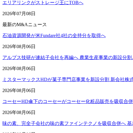
エリアリンクがストレージ王にTOBへ
2026年07月08日
最新のM&Aニュース
石油資源開発が米Fundare社4社の全持分を取得へ
2026年08月06日
アルプス技研が連結子会社を再編へ 農業生産事業の新設分割
2026年08月06日
ミスターマックスHDが菓子専門店事業を新設分割 新会社株
2026年08月06日
コーセーHD傘下のコーセーがコーセー化粧品販売を吸収合
2026年08月06日
味の素、完全子会社の味の素ファインテクノを吸収合併へ 基