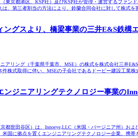
ース（東京都港区、KSP社）及びKSP社が管理・運営するファン
久は、第三者割当の方法により、鈴蘭合同会社に対して株式を
ールディングスより、橋梁事業の三井E&S鉄
ンジニアリング（千葉県千葉市、MSE）の株式を株式会社三井E&
件株式取得に伴い、MSEの子会社であるドーピー建設工業株
アリングテクノロジー事業のInnoeye, LLC
谷区）は、Innoeye,LLC（米国・バージニア州）およびInnoeye
、米国に拠点を置くエンジニアリングテクノロジー企業。携帯