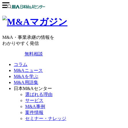
M&A・事業承継の情報を
わかりやすく発信
無料相談
コラム
M&Aニュース
M&Aを学ぶ
M&A用語集
日本M&Aセンター
選ばれる理由
サービス
M&A事例
案件情報
セミナー・ナレッジ