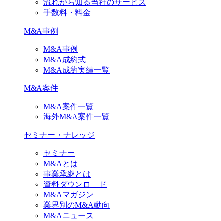
流れから知る当社のサービス
手数料・料金
M&A事例
M&A事例
M&A成約式
M&A成約実績一覧
M&A案件
M&A案件一覧
海外M&A案件一覧
セミナー・ナレッジ
セミナー
M&Aとは
事業承継とは
資料ダウンロード
M&Aマガジン
業界別のM&A動向
M&Aニュース