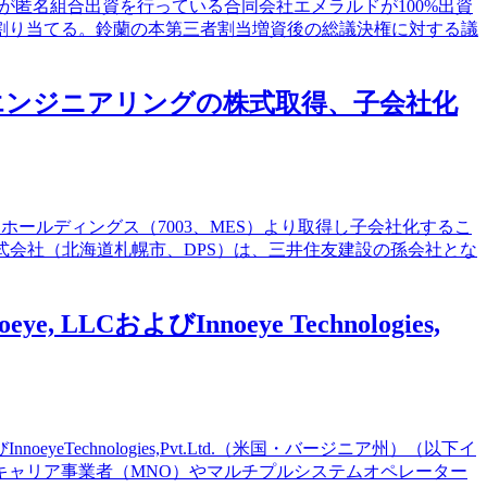
ドが匿名組合出資を行っている合同会社エメラルドが100%出資
割り当てる。鈴蘭の本第三者割当増資後の総議決権に対する議
構エンジニアリングの株式取得、子会社化
Sホールディングス（7003、MES）より取得し子会社化するこ
式会社（北海道札幌市、DPS）は、三井住友建設の孫会社とな
およびInnoeye Technologies,
Technologies,Pvt.Ltd.（米国・バージニア州）（以下イ
キャリア事業者（MNO）やマルチプルシステムオペレーター