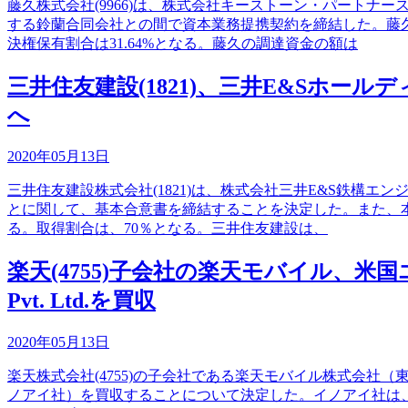
藤久株式会社(9966)は、株式会社キーストーン・パートナ
する鈴蘭合同会社との間で資本業務提携契約を締結した。藤
決権保有割合は31.64%となる。藤久の調達資金の額は
三井住友建設(1821)、三井E&Sホ
へ
2020年05月13日
三井住友建設株式会社(1821)は、株式会社三井E&S鉄構エ
とに関して、基本合意書を締結することを決定した。また、本
る。取得割合は、70％となる。三井住友建設は、
楽天(4755)子会社の楽天モバイル、米国エンジニ
Pvt. Ltd.を買収
2020年05月13日
楽天株式会社(4755)の子会社である楽天モバイル株式会社（東京都世田
ノアイ社）を買収することについて決定した。イノアイ社は