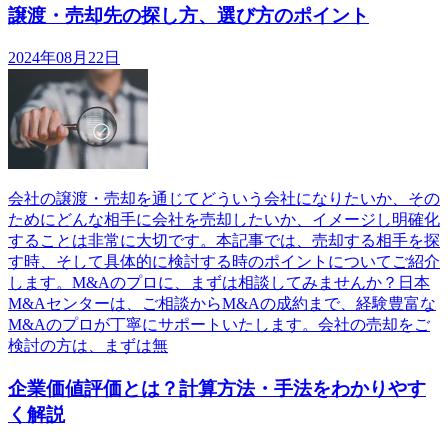
譲渡・売却先の探し方、選び方のポイント
2024年08月22日
会社の譲渡・売却を通じてどういう会社になりたいか、その
ためにどんな相手に会社を売却したいか、イメージし明確化
することは非常に大切です。本記事では、売却する相手を探
す時、そして具体的に検討する時のポイントについてご紹介
します。M&Aのプロに、まずは相談してみませんか？日本
M&Aセンターは、ご相談からM&Aの成約まで、経験豊富な
M&Aのプロが丁寧にサポートいたします。会社の売却をご
検討の方は、まずは無
企業価値評価とは？計算方法・手法をわかりやす
く解説