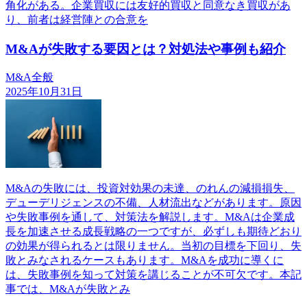
角化がある。企業買収には友好的買収と同意なき買収があ
り、前者は経営陣との合意を
M&Aが失敗する要因とは？対処法や事例も紹介
M&A全般
2025年10月31日
M&Aの失敗には、投資対効果の未達、のれんの減損損失、
デューデリジェンスの不備、人材流出などがあります。原因
や失敗事例を通して、対策法を解説します。M&Aは企業成
長を加速させる成長戦略の一つですが、必ずしも期待どおり
の効果が得られるとは限りません。当初の目標を下回り、失
敗とみなされるケースもあります。M&Aを成功に導くに
は、失敗事例を知って対策を講じることが不可欠です。本記
事では、M&Aが失敗とみ