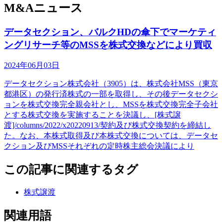
M&Aニュース
データセクション、バルクHDの傘下でマーケティ
ングリサーチ等のMSSを株式交換などにより買収
2024年06月03日
データセクション株式会社（3905）は、株式会社MSS（東京
都港区）の発行済株式の一部を取得し、その後データセクシ
ョンを株式交換完全親会社とし、MSSを株式交換完全子会社
とする株式交換を実施することを決議し、[株式譲
渡]/columns/2022/x20220913/契約及び株式交換契約を締結し
た。なお、本株式取得及び本株式交換については、データセ
クション及びMSSそれぞれの定時株主総会決議により
この記事に関連するタグ
株式譲渡
関連用語