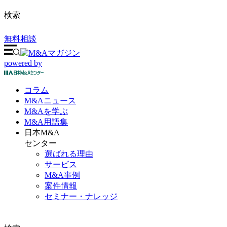
検索
無料相談
powered by
コラム
M&A
ニュース
M&Aを
学ぶ
M&A
用語集
日本M&A
センター
選ばれる理由
サービス
M&A事例
案件情報
セミナー・ナレッジ