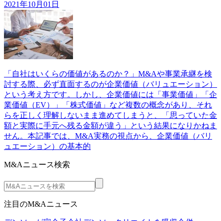
2021年10月01日
「自社はいくらの価値があるのか？」M&Aや事業承継を検
討する際、必ず直面するのが企業価値（バリュエーション）
という考え方です。しかし、企業価値には「事業価値」「企
業価値（EV）」「株式価値」など複数の概念があり、それ
らを正しく理解しないまま進めてしまうと、「思っていた金
額と実際に手元へ残る金額が違う」という結果になりかねま
せん。本記事では、M&A実務の視点から、企業価値（バリ
ュエーション）の基本的
M&Aニュース検索
注目のM&Aニュース