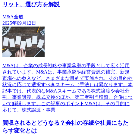
リット、選び方を解説
M&A全般
2025年09月12日
M&Aは、企業の成長戦略や事業承継の手段として広く活用
されています。M&Aは、事業承継や経営資源の補完、新規
市場への参入など、さまざまな目的で実施され、その目的や
状況に応じて選択すべきスキーム（手法）は異なります。本
記事では、代表的なM&Aスキームである株式譲渡や会社分
割、事業譲渡、株式交換のほか、第三者割当増資、合併につ
いて解説します。この記事のポイントM&Aは、その目的に
応じて、株式譲渡・事業
買収されるとどうなる？会社の存続や社員にもた
らす変化とは