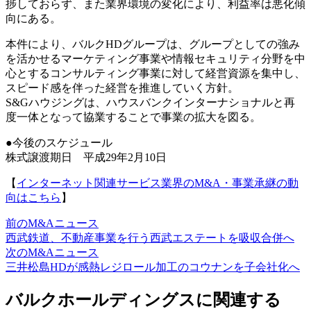
捗しておらず、また業界環境の変化により、利益率は悪化傾
向にある。
本件により、バルクHDグループは、グループとしての強み
を活かせるマーケティング事業や情報セキュリティ分野を中
心とするコンサルティング事業に対して経営資源を集中し、
スピード感を伴った経営を推進していく方針。
S&Gハウジングは、ハウスバンクインターナショナルと再
度一体となって協業することで事業の拡大を図る。
●今後のスケジュール
株式譲渡期日 平成29年2月10日
【
インターネット関連サービス業界のM&A・事業承継の動
向はこちら
】
前のM&Aニュース
西武鉄道、不動産事業を行う西武エステートを吸収合併へ
次のM&Aニュース
三井松島HDが感熱レジロール加工のコウナンを子会社化へ
バルクホールディングスに関連する