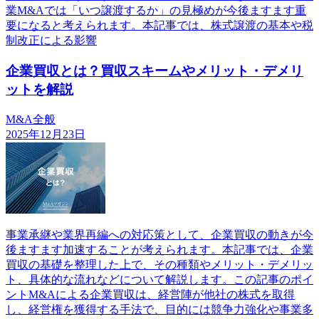
業M&Aでは「いつ譲渡するか」の見極めが今後ますます重
要になると考えられます。本記事では、株式譲渡の基本や税
制改正による影響
企業買収とは？買収スキームやメリット・デメリ
ットを解説
M&A全般
2025年12月23日
事業承継や業界再編への対応策として、企業買収の動きが今
後ますます加速することが考えられます。本記事では、企業
買収の基礎を整理した上で、その種類やメリット・デメリッ
ト、具体的な流れなどについて解説します。この記事のポイ
ントM&Aによる企業買収は、経営陣が他社の株式を取得
し、経営権を獲得する手法で、目的には競争力強化や事業多