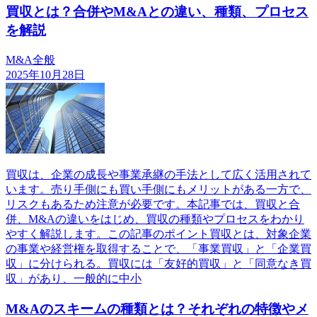
買収とは？合併やM&Aとの違い、種類、プロセス
を解説
M&A全般
2025年10月28日
買収は、企業の成長や事業承継の手法として広く活用されて
います。売り手側にも買い手側にもメリットがある一方で、
リスクもあるため注意が必要です。本記事では、買収と合
併、M&Aの違いをはじめ、買収の種類やプロセスをわかり
やすく解説します。この記事のポイント買収とは、対象企業
の事業や経営権を取得することで、「事業買収」と「企業買
収」に分けられる。買収には「友好的買収」と「同意なき買
収」があり、一般的に中小
M&Aのスキームの種類とは？それぞれの特徴やメ