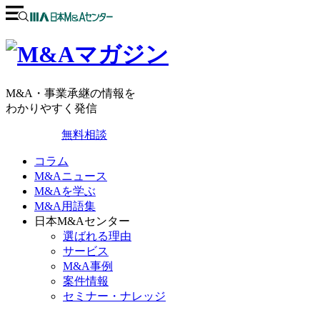
M&A・事業承継の情報を
わかりやすく発信
無料相談
コラム
M&Aニュース
M&Aを学ぶ
M&A用語集
日本M&Aセンター
選ばれる理由
サービス
M&A事例
案件情報
セミナー・ナレッジ