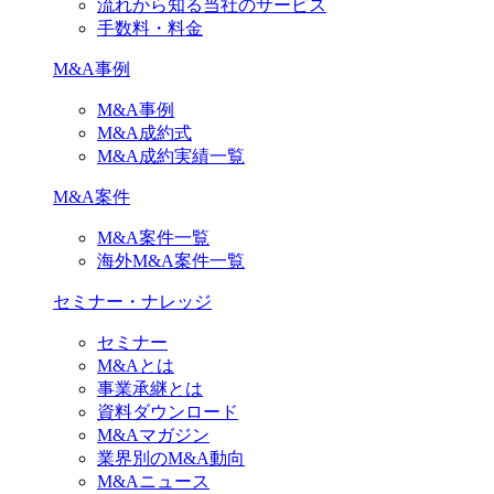
流れから知る当社のサービス
手数料・料金
M&A事例
M&A事例
M&A成約式
M&A成約実績一覧
M&A案件
M&A案件一覧
海外M&A案件一覧
セミナー・ナレッジ
セミナー
M&Aとは
事業承継とは
資料ダウンロード
M&Aマガジン
業界別のM&A動向
M&Aニュース