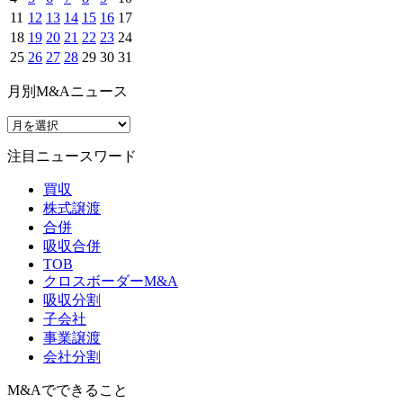
11
12
13
14
15
16
17
18
19
20
21
22
23
24
25
26
27
28
29
30
31
月別M&Aニュース
注目ニュースワード
買収
株式譲渡
合併
吸収合併
TOB
クロスボーダーM&A
吸収分割
子会社
事業譲渡
会社分割
M&Aでできること