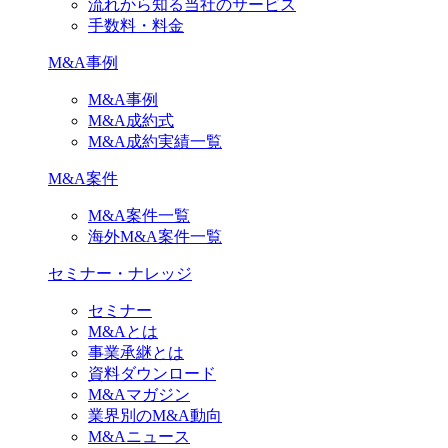
流れから知る当社のサービス
手数料・料金
M&A事例
M&A事例
M&A成約式
M&A成約実績一覧
M&A案件
M&A案件一覧
海外M&A案件一覧
セミナー・ナレッジ
セミナー
M&Aとは
事業承継とは
資料ダウンロード
M&Aマガジン
業界別のM&A動向
M&Aニュース