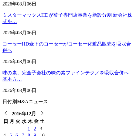
2026年08月06日
ミスターマックスHDが菓子専門店事業を新設分割 新会社株
式を…
2026年08月06日
コーセーHD傘下のコーセーがコーセー化粧品販売を吸収合
併へ
2026年08月06日
味の素、完全子会社の味の素ファインテクノを吸収合併へ
基本方…
2026年08月06日
日付別M&Aニュース
2016年12月
日
月
火
水
木
金
土
1
2
3
4
5
6
7
8
9
10