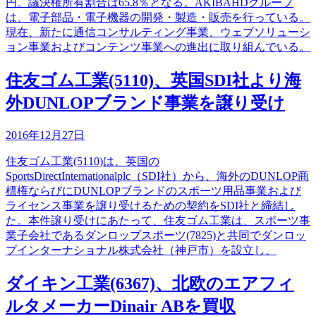
円。議決権所有割合は65.8％となる。AKIBAHDグループ
は、電子部品・電子機器の開発・製造・販売を行っている。
現在、新たに通信コンサルティング事業、ウェブソリューシ
ョン事業およびコンテンツ事業への進出に取り組んでいる。
住友ゴム工業(5110)、英国SDI社より海
外DUNLOPブランド事業を譲り受け
2016年12月27日
住友ゴム工業(5110)は、英国の
SportsDirectInternationalplc（SDI社）から、海外のDUNLOP商
標権ならびにDUNLOPブランドのスポーツ用品事業および
ライセンス事業を譲り受けるための契約をSDI社と締結し
た。本件譲り受けにあたって、住友ゴム工業は、スポーツ事
業子会社であるダンロップスポーツ(7825)と共同でダンロッ
プインターナショナル株式会社（神戸市）を設立し、
ダイキン工業(6367)、北欧のエアフィ
ルタメーカーDinair ABを買収