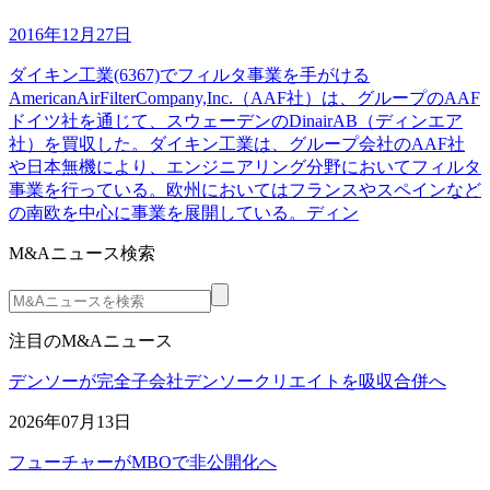
2016年12月27日
ダイキン工業(6367)でフィルタ事業を手がける
AmericanAirFilterCompany,Inc.（AAF社）は、グループのAAF
ドイツ社を通じて、スウェーデンのDinairAB（ディンエア
社）を買収した。ダイキン工業は、グループ会社のAAF社
や日本無機により、エンジニアリング分野においてフィルタ
事業を行っている。欧州においてはフランスやスペインなど
の南欧を中心に事業を展開している。ディン
M&Aニュース検索
注目のM&Aニュース
デンソーが完全子会社デンソークリエイトを吸収合併へ
2026年07月13日
フューチャーがMBOで非公開化へ