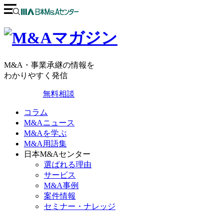
M&A・事業承継の情報を
わかりやすく発信
無料相談
コラム
M&Aニュース
M&Aを学ぶ
M&A用語集
日本M&Aセンター
選ばれる理由
サービス
M&A事例
案件情報
セミナー・ナレッジ