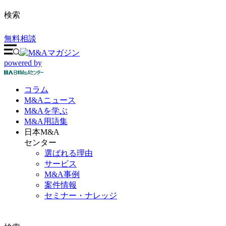
検索
無料相談
powered by
コラム
M&A
ニュース
M&Aを
学ぶ
M&A
用語集
日本M&A
センター
選ばれる理由
サービス
M&A事例
案件情報
セミナー・ナレッジ