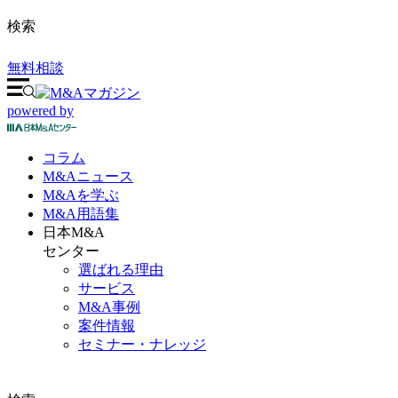
検索
無料相談
powered by
コラム
M&A
ニュース
M&Aを
学ぶ
M&A
用語集
日本M&A
センター
選ばれる理由
サービス
M&A事例
案件情報
セミナー・ナレッジ