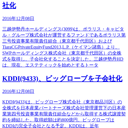
社化
2016年12月08日
三越伊勢丹ホールディングス(3099)は、ポラリス・キャピタ
ル・グループ株式会社が運営するファンドであるポラリス第
三号投資事業有限責任組合（東京都千代田区）および
TiaraCGPrivateEquityFund2013,L.P.（ケイマン諸島）より、
SWPホールディングス株式会社（東京都千代田区）の全株
式を取得し、子会社化することを決定した。三越伊勢丹HD
は、現在、エステティックを始めとするトータ
KDDI(9433)、ビッグローブを子会社化
2016年12月08日
KDDI(9433)は、ビッグローブ株式会社（東京都品川区）の
全株式を日本産業パートナーズ株式会社管理運営下の日本産
業第四号投資事業有限責任組合などから取得する株式譲渡契
約を締結した。取得総額は約800億円。ビッグローブは
KDDIの完全子会社となる予定。KDDIは、近年