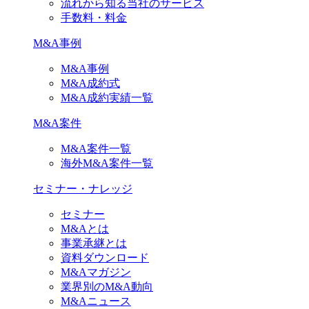
流れから知る当社のサービス
手数料・料金
M&A事例
M&A事例
M&A成約式
M&A成約実績一覧
M&A案件
M&A案件一覧
海外M&A案件一覧
セミナー・ナレッジ
セミナー
M&Aとは
事業承継とは
資料ダウンロード
M&Aマガジン
業界別のM&A動向
M&Aニュース