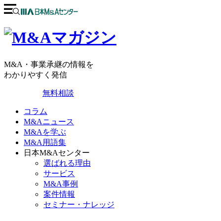
M&A・事業承継の情報を
わかりやすく発信
無料相談
コラム
M&Aニュース
M&Aを学ぶ
M&A用語集
日本M&Aセンター
選ばれる理由
サービス
M&A事例
案件情報
セミナー・ナレッジ