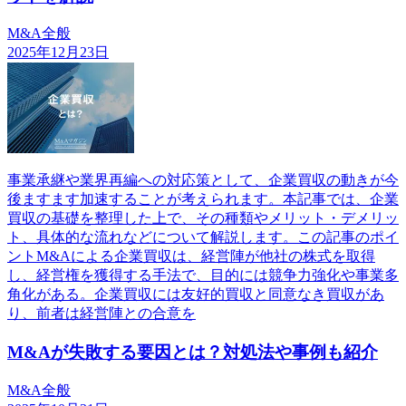
M&A全般
2025年12月23日
事業承継や業界再編への対応策として、企業買収の動きが今
後ますます加速することが考えられます。本記事では、企業
買収の基礎を整理した上で、その種類やメリット・デメリッ
ト、具体的な流れなどについて解説します。この記事のポイ
ントM&Aによる企業買収は、経営陣が他社の株式を取得
し、経営権を獲得する手法で、目的には競争力強化や事業多
角化がある。企業買収には友好的買収と同意なき買収があ
り、前者は経営陣との合意を
M&Aが失敗する要因とは？対処法や事例も紹介
M&A全般