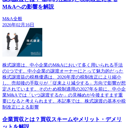
M&Aへの影響を解説
M&A全般
2026年02月16日
株式譲渡は、中小企業のM&Aにおいて多く用いられる手法
の1つです。中小企業の譲渡オーナーにとって魅力的だった
株式譲渡益の税務優遇は、2026年度の税制改正により縮小
し、売却後の手取りが「従来より減少する」方向で影響が想
定されています。そのため税制適用の2027年を前に、中小企
業M&Aでは「いつ譲渡するか」の見極めが今後ますます重
要になると考えられます。本記事では、株式譲渡の基本や税
制改正による影響
企業買収とは？買収スキームやメリット・デメリ
ットを解説