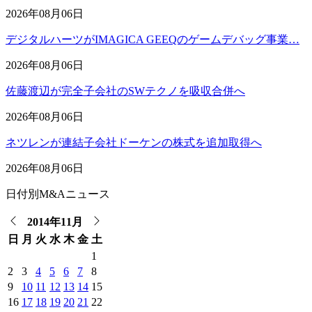
2026年08月06日
デジタルハーツがIMAGICA GEEQのゲームデバッグ事業…
2026年08月06日
佐藤渡辺が完全子会社のSWテクノを吸収合併へ
2026年08月06日
ネツレンが連結子会社ドーケンの株式を追加取得へ
2026年08月06日
日付別M&Aニュース
2014年11月
日
月
火
水
木
金
土
1
2
3
4
5
6
7
8
9
10
11
12
13
14
15
16
17
18
19
20
21
22