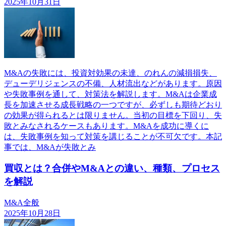
2025年10月31日
M&Aの失敗には、投資対効果の未達、のれんの減損損失、
デューデリジェンスの不備、人材流出などがあります。原因
や失敗事例を通して、対策法を解説します。M&Aは企業成
長を加速させる成長戦略の一つですが、必ずしも期待どおり
の効果が得られるとは限りません。当初の目標を下回り、失
敗とみなされるケースもあります。M&Aを成功に導くに
は、失敗事例を知って対策を講じることが不可欠です。本記
事では、M&Aが失敗とみ
買収とは？合併やM&Aとの違い、種類、プロセス
を解説
M&A全般
2025年10月28日