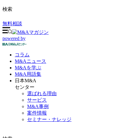
検索
無料相談
powered by
コラム
M&A
ニュース
M&Aを
学ぶ
M&A
用語集
日本M&A
センター
選ばれる理由
サービス
M&A事例
案件情報
セミナー・ナレッジ