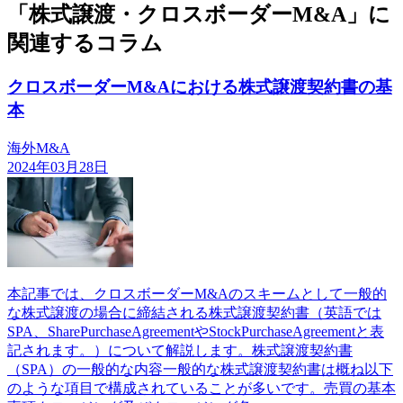
「株式譲渡・クロスボーダーM&A」に
関連するコラム
クロスボーダーM&Aにおける株式譲渡契約書の基
本
海外M&A
2024年03月28日
本記事では、クロスボーダーM&Aのスキームとして一般的
な株式譲渡の場合に締結される株式譲渡契約書（英語では
SPA、SharePurchaseAgreementやStockPurchaseAgreementと表
記されます。）について解説します。株式譲渡契約書
（SPA）の一般的な内容一般的な株式譲渡契約書は概ね以下
のような項目で構成されていることが多いです。売買の基本