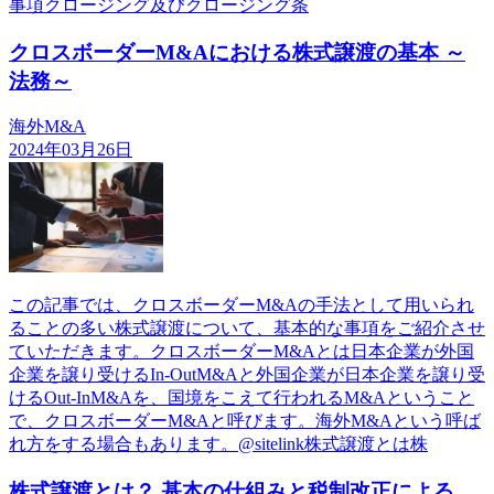
事項クロージング及びクロージング条
クロスボーダーM&Aにおける株式譲渡の基本 ～
法務～
海外M&A
2024年03月26日
この記事では、クロスボーダーM&Aの手法として用いられ
ることの多い株式譲渡について、基本的な事項をご紹介させ
ていただきます。クロスボーダーM&Aとは日本企業が外国
企業を譲り受けるIn-OutM&Aと外国企業が日本企業を譲り受
けるOut-InM&Aを、国境をこえて行われるM&Aということ
で、クロスボーダーM&Aと呼びます。海外M&Aという呼ば
れ方をする場合もあります。@sitelink株式譲渡とは株
株式譲渡とは？ 基本の仕組みと税制改正による