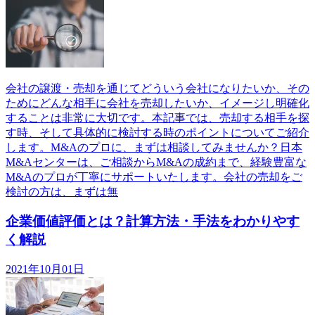
会社の譲渡・売却を通じてどういう会社になりたいか、その
ためにどんな相手に会社を売却したいか、イメージし明確化
することは非常に大切です。本記事では、売却する相手を探
す時、そして具体的に検討する時のポイントについてご紹介
します。M&Aのプロに、まずは相談してみませんか？日本
M&Aセンターは、ご相談からM&Aの成約まで、経験豊富な
M&Aのプロが丁寧にサポートいたします。会社の売却をご
検討の方は、まずは無
企業価値評価とは？計算方法・手法をわかりやす
く解説
2021年10月01日