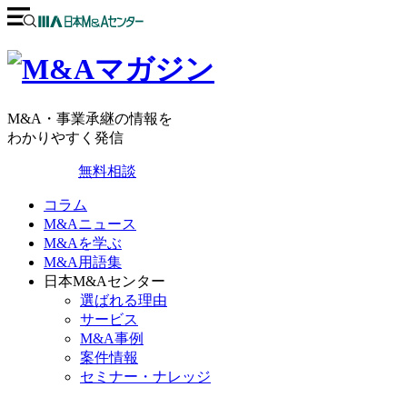
M&A・事業承継の情報を
わかりやすく発信
無料相談
コラム
M&Aニュース
M&Aを学ぶ
M&A用語集
日本M&Aセンター
選ばれる理由
サービス
M&A事例
案件情報
セミナー・ナレッジ