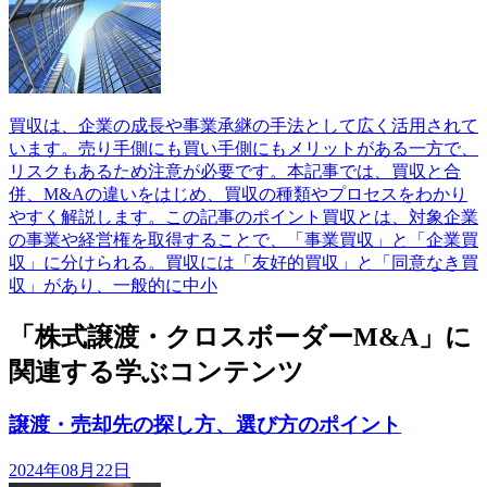
買収は、企業の成長や事業承継の手法として広く活用されて
います。売り手側にも買い手側にもメリットがある一方で、
リスクもあるため注意が必要です。本記事では、買収と合
併、M&Aの違いをはじめ、買収の種類やプロセスをわかり
やすく解説します。この記事のポイント買収とは、対象企業
の事業や経営権を取得することで、「事業買収」と「企業買
収」に分けられる。買収には「友好的買収」と「同意なき買
収」があり、一般的に中小
「株式譲渡・クロスボーダーM&A」に
関連する学ぶコンテンツ
譲渡・売却先の探し方、選び方のポイント
2024年08月22日