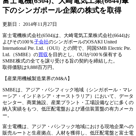
富士電機(6504)、大崎電気工業(6644)傘
下のシンガポール企業の株式を取得
更新日：
2014年11月27日
富士電機株式会社(6504)は、大崎電気工業株式会社(6644)お
よびその100％
子会社
のシンガポールのOSAKI United
International Pte. Ltd.（OUI）との間で、同国SMB Electric Pte.
Ltd.（SMBE）の
買収
を目的とし、OUIが100％保有する
SMBE株式の全てを譲り受ける旨の契約を締結した。
取得価額は9,888百万円。
【産業用機械製造業界のM&A】
SMBEは、アジア・パシフィック地域（シンガポール・マレ
ーシア・インドネシア・オーストラリア）において、データ
センター、商業施設、産業プラント・工場設備などに多くの
納入実績をもつ、低圧配電盤および通信装置盤の有力メーカ
ー。
富士電機は、アジア・パシフック地域における現地企業への
販売ルートと生産拠点、人材を獲得し、低圧配電盤と富士電