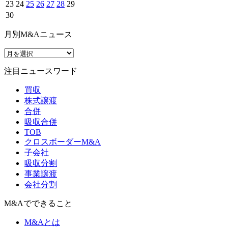
23
24
25
26
27
28
29
30
月別M&Aニュース
注目ニュースワード
買収
株式譲渡
合併
吸収合併
TOB
クロスボーダーM&A
子会社
吸収分割
事業譲渡
会社分割
M&Aでできること
M&Aとは