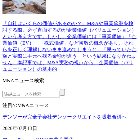
「自社はいくらの価値があるのか？」M&Aや事業承継を検
討する際、必ず直面するのが企業価値（バリュエーション）
という考え方です。しかし、企業価値には「事業価値」「企
業価値（EV）」「株式価値」など複数の概念があり、それ
らを正しく理解しないまま進めてしまうと、「思っていた金
額と実際に手元へ残る金額が違う」という結果になりかねま
せん。本記事では、M&A実務の視点から、企業価値（バリ
ュエーション）の基本的
M&Aニュース検索
注目のM&Aニュース
デンソーが完全子会社デンソークリエイトを吸収合併へ
2026年07月13日