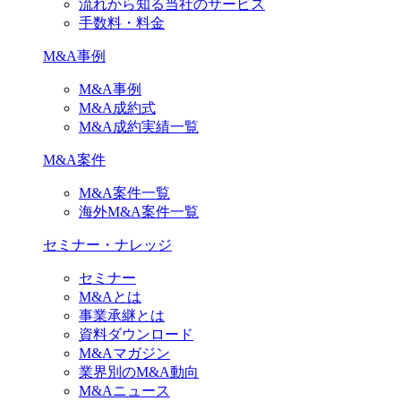
流れから知る当社のサービス
手数料・料金
M&A事例
M&A事例
M&A成約式
M&A成約実績一覧
M&A案件
M&A案件一覧
海外M&A案件一覧
セミナー・ナレッジ
セミナー
M&Aとは
事業承継とは
資料ダウンロード
M&Aマガジン
業界別のM&A動向
M&Aニュース