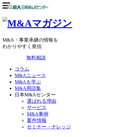
M&A・事業承継の情報を
わかりやすく発信
無料相談
コラム
M&Aニュース
M&Aを学ぶ
M&A用語集
日本M&Aセンター
選ばれる理由
サービス
M&A事例
案件情報
セミナー・ナレッジ