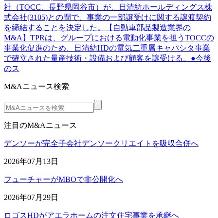
社（TOCC、長野県岡谷市）が、日清紡ホールディングス株
式会社(3105)との間で、事業の一部譲受けに関する譲渡契約
を締結することを決定した。【自動車部品製造業界の
M&A】TPRは、グループにおける電動化事業を担うTOCCの
事業化促進のため、日清紡HDの電気二重層キャパシタ事業
で確立された量産技術・設備および顧客を譲受ける。●今後
のス
M&Aニュース検索
注目のM&Aニュース
デンソーが完全子会社デンソークリエイトを吸収合併へ
2026年07月13日
フューチャーがMBOで非公開化へ
2026年07月29日
ロゴスHDがアエラホームの注文住宅事業を承継へ