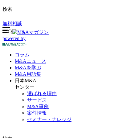
検索
無料相談
powered by
コラム
M&A
ニュース
M&Aを
学ぶ
M&A
用語集
日本M&A
センター
選ばれる理由
サービス
M&A事例
案件情報
セミナー・ナレッジ