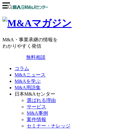
M&A・事業承継の情報を
わかりやすく発信
無料相談
コラム
M&Aニュース
M&Aを学ぶ
M&A用語集
日本M&Aセンター
選ばれる理由
サービス
M&A事例
案件情報
セミナー・ナレッジ