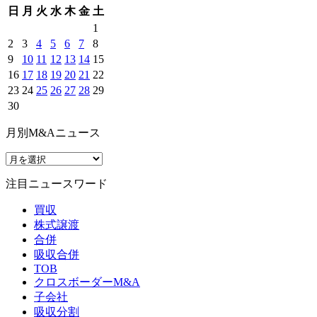
日
月
火
水
木
金
土
1
2
3
4
5
6
7
8
9
10
11
12
13
14
15
16
17
18
19
20
21
22
23
24
25
26
27
28
29
30
月別M&Aニュース
注目ニュースワード
買収
株式譲渡
合併
吸収合併
TOB
クロスボーダーM&A
子会社
吸収分割