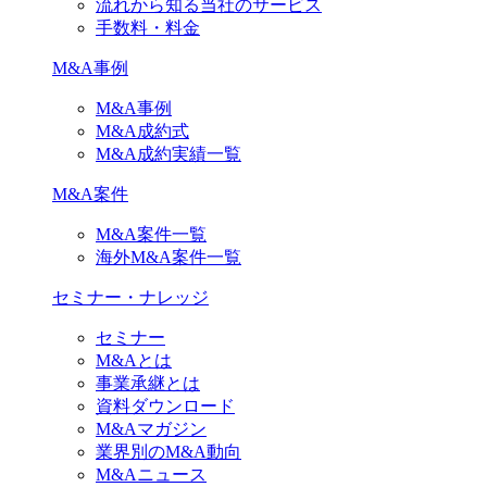
流れから知る当社のサービス
手数料・料金
M&A事例
M&A事例
M&A成約式
M&A成約実績一覧
M&A案件
M&A案件一覧
海外M&A案件一覧
セミナー・ナレッジ
セミナー
M&Aとは
事業承継とは
資料ダウンロード
M&Aマガジン
業界別のM&A動向
M&Aニュース