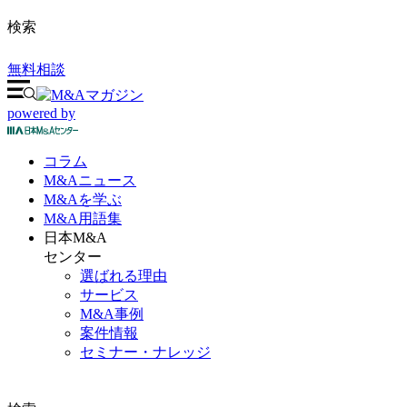
検索
無料相談
powered by
コラム
M&A
ニュース
M&Aを
学ぶ
M&A
用語集
日本M&A
センター
選ばれる理由
サービス
M&A事例
案件情報
セミナー・ナレッジ