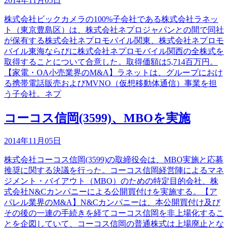
2014年11月05日
株式会社ビックカメラの100%子会社である株式会社ラネッ
ト（東京豊島区）は、株式会社ネプロジャパンとの間で同社
が保有する株式会社ネプロモバイル関東、株式会社ネプロモ
バイル東海ならびに株式会社ネプロモバイル関西の全株式を
取得することについて合意した。取得価額は5,714百万円。
【家電・OA小売業界のM&A】ラネットは、グループにおけ
る携帯電話販売およびMVNO（仮想移動体通信）事業を担
う子会社。ネプ
コーコス信岡(3599)、MBOを実施
2014年11月05日
株式会社コーコス信岡(3599)の取締役会は、MBO実施と応募
推奨に関する決議を行った。コーコス信岡経営陣によるマネ
ジメント・バイアウト（MBO）のための特定目的会社、株
式会社N&Cカンパニーによる公開買付けを実施する。【ア
パレル業界のM&A】N&Cカンパニーは、本公開買付け及び
その後の一連の手続きを経てコーコス信岡を非上場化するこ
とを企図していて、コーコス信岡の普通株式は上場廃止とな