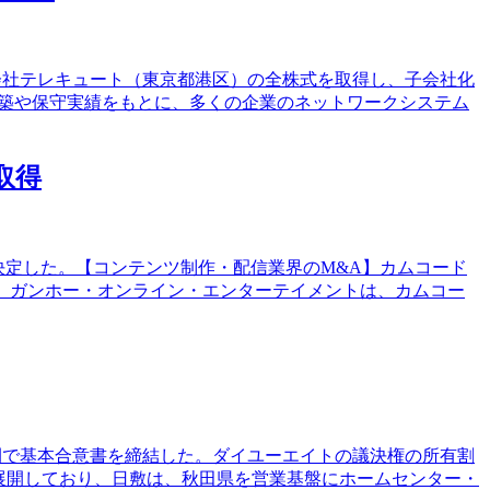
式会社テレキュート（東京都港区）の全株式を取得し、子会社化
構築や保守実績をもとに、多くの企業のネットワークシステム
取得
とを決定した。【コンテンツ制作・配信業界のM&A】カムコード
。ガンホー・オンライン・エンターテイメントは、カムコー
の間で基本合意書を締結した。ダイユーエイトの議決権の所有割
等を展開しており、日敷は、秋田県を営業基盤にホームセンター・