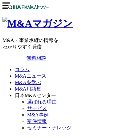
M&A・事業承継の情報を
わかりやすく発信
無料相談
コラム
M&Aニュース
M&Aを学ぶ
M&A用語集
日本M&Aセンター
選ばれる理由
サービス
M&A事例
案件情報
セミナー・ナレッジ