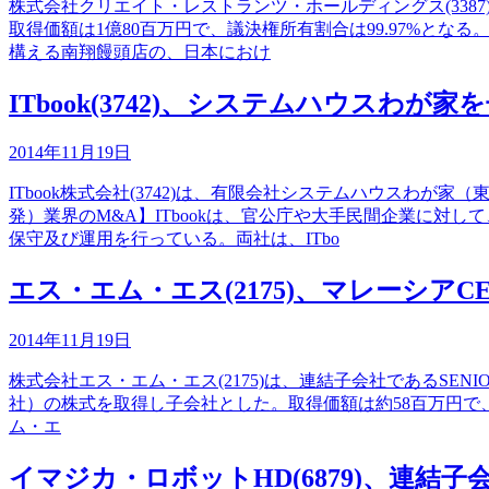
株式会社クリエイト・レストランツ・ホールディングス(3387)
取得価額は1億80百万円で、議決権所有割合は99.97%とな
構える南翔饅頭店の、日本におけ
ITbook(3742)、システムハウスわが家
2014年11月19日
ITbook株式会社(3742)は、有限会社システムハウスわが
発）業界のM&A】ITbookは、官公庁や大手民間企業に対
保守及び運用を行っている。両社は、ITbo
エス・エム・エス(2175)、マレーシアCENT
2014年11月19日
株式会社エス・エム・エス(2175)は、連結子会社であるSENIORMA
社）の株式を取得し子会社とした。取得価額は約58百万円で、
ム・エ
イマジカ・ロボットHD(6879)、連