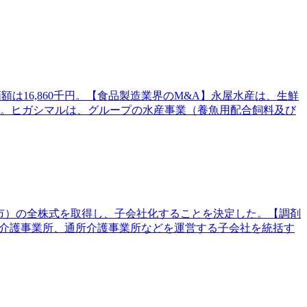
は16,860千円。【食品製造業界のM&A】永屋水産は、生鮮
る。ヒガシマルは、グループの水産事業（養魚用配合飼料及び
同市）の全株式を取得し、子会社化することを決定した。【調剤
問介護事業所、通所介護事業所などを運営する子会社を統括す