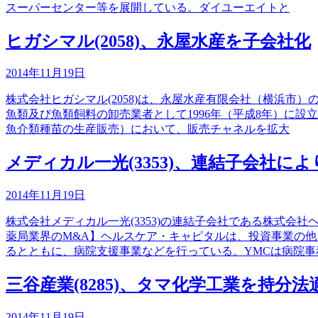
スーパーセンター等を展開している。ダイユーエイトと
ヒガシマル(2058)、永屋水産を子会社化
2014年11月19日
株式会社ヒガシマル(2058)は、永屋水産有限会社（横浜市
魚類及び魚類飼料の卸売業者として1996年（平成8年）に
魚介類種苗の生産販売）において、販売チャネルを拡大
メディカル一光(3353)、連結子会社に
2014年11月19日
株式会社メディカル一光(3353)の連結子会社である株式
薬局業界のM&A】ヘルスケア・キャピタルは、投資事業の
るとともに、病院支援事業などを行っている。YMCは病院事
三谷産業(8285)、タマ化学工業を持分
2014年11月19日