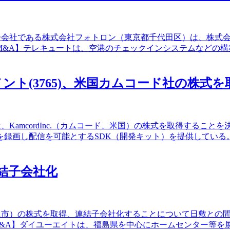
連結子会社である株式会社フォトロン（東京都千代田区）は、株
M&A】テレキュートは、空港のチェックインシステムなどの
ト(3765)、米国カムコード社の株式を
は、KamcordInc.（カムコード、米国）の株式を取得するこ
を録画し配信を可能とするSDK（開発キット）を提供している
連結子会社化
県湯沢市）の株式を取得、連結子会社化することについて日敷と
業界のM&A】ダイユーエイトは、福島県を中心にホームセンター