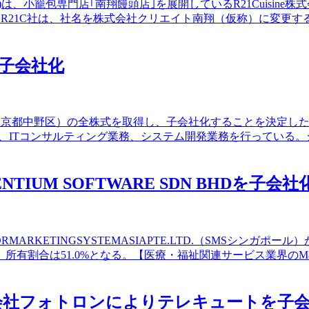
は、小籠包専門店｢南翔饅頭店｣を展開しているR21Cuisine
る。R21C社は、社名を株式会社クリエイト南翔（仮称）に変更す
を子会社化
家（東京都中野区）の全株式を取得し、子会社化することを決定した
して、ITコンサルティング業務、システム開発業務を行ってい
IUM SOFTWARE SDN BHDを子会社
RKETINGSYSTEMASIAPTE.LTD.（SMSシンガポール）
所有割合は51.0%となる。【医療・福祉関連サービス業界のM
結子会社フォトロンによりテレキュートを子