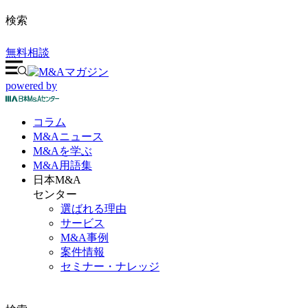
検索
無料相談
powered by
コラム
M&A
ニュース
M&Aを
学ぶ
M&A
用語集
日本M&A
センター
選ばれる理由
サービス
M&A事例
案件情報
セミナー・ナレッジ