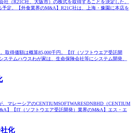
株式会社（R21C社、大阪市）の株式を取得することを決定した。
る予定。【外食業界のM&A】R21C社は、上海・豫園に本店を
。取得価額は概算85,000千円。【IT（ソフトウエア受託開
る。システムハウスわが家は、生命保険会社等にシステム開発、
化
が、マレーシアのCENTIUMSOFTWARESDNBHD（CENTIUM
&A】【IT（ソフトウエア受託開発）業界のM&A】エス・エ
会社化