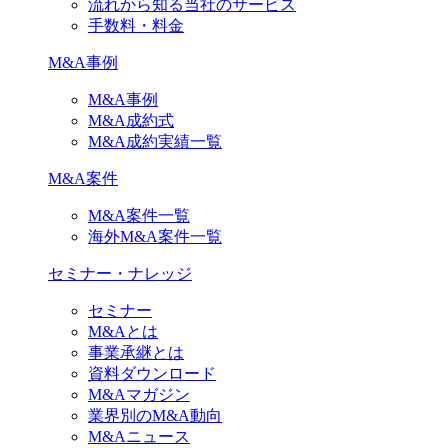
流れから知る当社のサービス
手数料・料金
M&A事例
M&A事例
M&A成約式
M&A成約実績一覧
M&A案件
M&A案件一覧
海外M&A案件一覧
セミナー・ナレッジ
セミナー
M&Aとは
事業承継とは
資料ダウンロード
M&Aマガジン
業界別のM&A動向
M&Aニュース