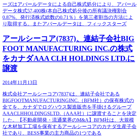
ーズはアバールデータによる自己株式処分により、アバール
データ株式57,400株(本自己株式処分後の所有議決権割合
0.87%、発行済株式総数の0.71％）を第三者割当の方法によ
り取得する。またアバールデータは、フィックスターズ
アールシーコア(7837)、連結子会社BIG
FOOT MANUFACTURING INC.の株式
をカナダAAA CLH HOLDINGS LTD.に
譲渡
2014年11月13日
株式会社アールシーコア(7837)は、連結子会社である
BIGFOOTMANUFACTURINGINC.（BFM社）の保有株式の
全てを、カナダでログハウス製造販売を手掛けるグループ
AAACLHHOLDINGSLTD.（AAA社）に譲渡することを決定
した。【不動産開発・流通業界のM&A】BFM社は、大規模
な木材加工工場を保有するアールシーコアのカナダ生産子会
社であり、BESS事業の主力商品の1つである