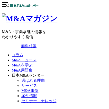
M&A・事業承継の情報を
わかりやすく発信
無料相談
コラム
M&Aニュース
M&Aを学ぶ
M&A用語集
日本M&Aセンター
選ばれる理由
サービス
M&A事例
案件情報
セミナー・ナレッジ