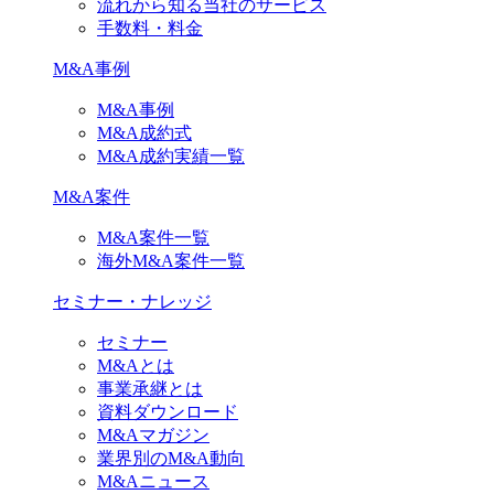
流れから知る当社のサービス
手数料・料金
M&A事例
M&A事例
M&A成約式
M&A成約実績一覧
M&A案件
M&A案件一覧
海外M&A案件一覧
セミナー・ナレッジ
セミナー
M&Aとは
事業承継とは
資料ダウンロード
M&Aマガジン
業界別のM&A動向
M&Aニュース