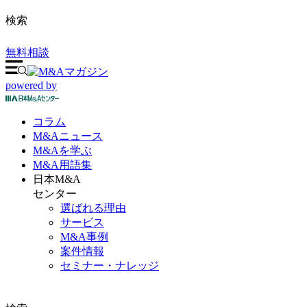
検索
無料相談
powered by
コラム
M&A
ニュース
M&Aを
学ぶ
M&A
用語集
日本M&A
センター
選ばれる理由
サービス
M&A事例
案件情報
セミナー・ナレッジ