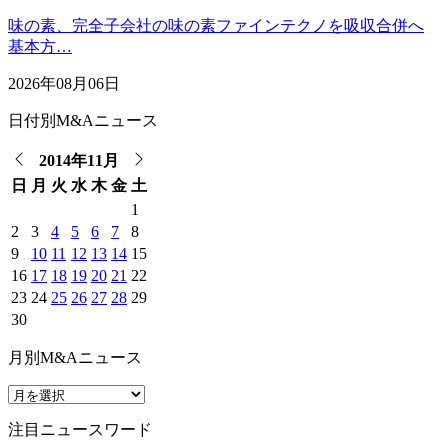
味の素、完全子会社の味の素ファインテクノを吸収合併へ
基本方…
2026年08月06日
日付別M&Aニュース
2014年11月
日
月
火
水
木
金
土
1
2
3
4
5
6
7
8
9
10
11
12
13
14
15
16
17
18
19
20
21
22
23
24
25
26
27
28
29
30
月別M&Aニュース
注目ニュースワード