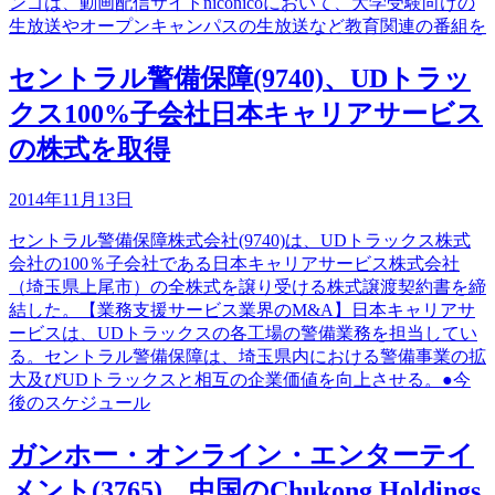
ンゴは、動画配信サイトniconicoにおいて、大学受験向けの
生放送やオープンキャンパスの生放送など教育関連の番組を
セントラル警備保障(9740)、UDトラッ
クス100%子会社日本キャリアサービス
の株式を取得
2014年11月13日
セントラル警備保障株式会社(9740)は、UDトラックス株式
会社の100％子会社である日本キャリアサービス株式会社
（埼玉県上尾市）の全株式を譲り受ける株式譲渡契約書を締
結した。【業務支援サービス業界のM&A】日本キャリアサ
ービスは、UDトラックスの各工場の警備業務を担当してい
る。セントラル警備保障は、埼玉県内における警備事業の拡
大及びUDトラックスと相互の企業価値を向上させる。●今
後のスケジュール
ガンホー・オンライン・エンターテイ
メント(3765)、中国のChukong Holdings