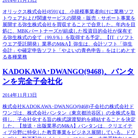
2014年11月13日
オリックス株式会社(8591)は、小規模事業者向けに業務ソフ
トウェアおよび関連サービスの開発・販売・サポート事業を
展開する弥生株式会社を買収することで合意した。年内を目
処に、MBKパートナーズが組成した投資目的会社が保有す
る弥生株式の全て（99.9％）を取得する予定。【IT（ソフト
ウエア受託開発）業界のM&A】弥生は、会計ソフト「弥生
会計」や確定申告ソフト「やよいの青色申告」をはじめとす
る各種業務
KADOKAWA･DWANGO(9468)、バンタ
ンを完全子会社化
2014年11月13日
株式会社KADOKAWA･DWANGO(9468)子会社の株式会社ド
ワンゴは、株式会社バンタン（東京都渋谷区）の全株式を取
得し、子会社化する旨の株式譲渡契約を締結することを決定
した。【放送・出版業界のM&A】バンタンは、クリエイテ
ィブ分野に特化した教育事業をビジネス展開している。ドワ