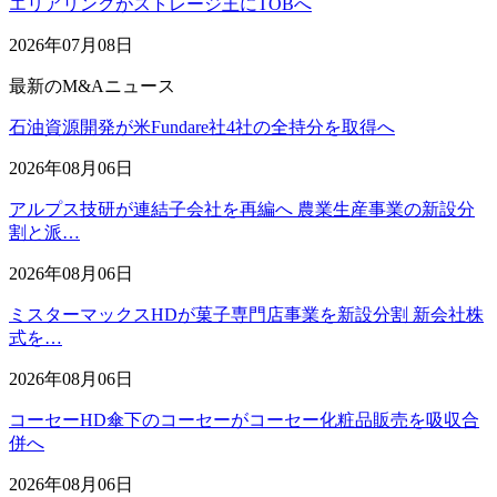
エリアリンクがストレージ王にTOBへ
2026年07月08日
最新のM&Aニュース
石油資源開発が米Fundare社4社の全持分を取得へ
2026年08月06日
アルプス技研が連結子会社を再編へ 農業生産事業の新設分
割と派…
2026年08月06日
ミスターマックスHDが菓子専門店事業を新設分割 新会社株
式を…
2026年08月06日
コーセーHD傘下のコーセーがコーセー化粧品販売を吸収合
併へ
2026年08月06日