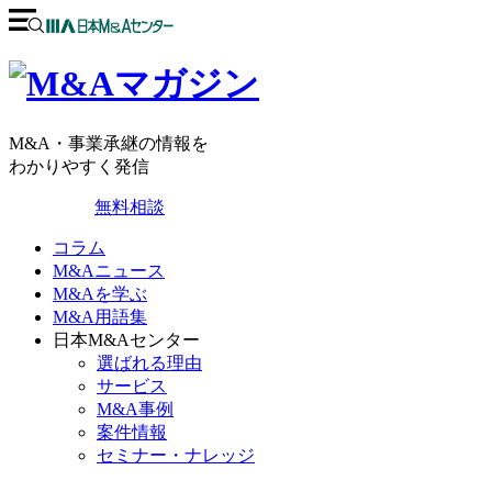
M&A・事業承継の情報を
わかりやすく発信
無料相談
コラム
M&Aニュース
M&Aを学ぶ
M&A用語集
日本M&Aセンター
選ばれる理由
サービス
M&A事例
案件情報
セミナー・ナレッジ