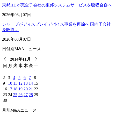
東邦HDが完全子会社の東邦システムサービスを吸収合併へ
2026年08月07日
シャープがディスプレイデバイス事業を再編へ 国内子会社
を吸収…
2026年08月07日
日付別M&Aニュース
2014年11月
日
月
火
水
木
金
土
1
2
3
4
5
6
7
8
9
10
11
12
13
14
15
16
17
18
19
20
21
22
23
24
25
26
27
28
29
30
月別M&Aニュース