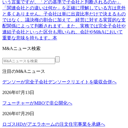
いう言葉ですが、「どの基準で子会社と判断されるのか」
「関連会社との違いは何か」を正確に理解している方は意外
と多くありません。子会社は単に出資比率だけで決まるもの
ではなく、議決権の割合に加えて、経営に対する実質的な支
配関係によって判断されます。また、実務では完全子会社や
連結子会社といった区分も用いられ、会計やM&Aにおいて
重要な意味を持ちます。本
M&Aニュース検索
注目のM&Aニュース
デンソーが完全子会社デンソークリエイトを吸収合併へ
2026年07月13日
フューチャーがMBOで非公開化へ
2026年07月29日
ロゴスHDがアエラホームの注文住宅事業を承継へ