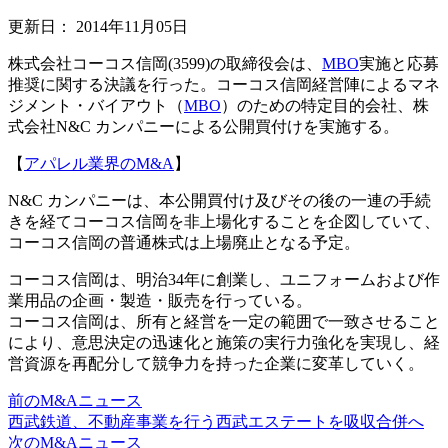
更新日：
2014年11月05日
株式会社コーコス信岡(3599)の取締役会は、
MBO
実施と応募
推奨に関する決議を行った。コーコス信岡経営陣によるマネ
ジメント・バイアウト（
MBO
）のための特定目的会社、株
式会社N&C カンパニーによる公開買付けを実施する。
【
アパレル業界のM&A
】
N&C カンパニーは、本公開買付け及びその後の一連の手続
きを経てコーコス信岡を非上場化することを企図していて、
コーコス信岡の普通株式は上場廃止となる予定。
コーコス信岡は、明治34年に創業し、ユニフォームおよび作
業用品の企画・製造・販売を行っている。
コーコス信岡は、所有と経営を一定の範囲で一致させること
により、意思決定の迅速化と施策の実行力強化を実現し、経
営資源を再配分して競争力を持った企業に変革していく。
前のM&Aニュース
西武鉄道、不動産事業を行う西武エステートを吸収合併へ
次のM&Aニュース