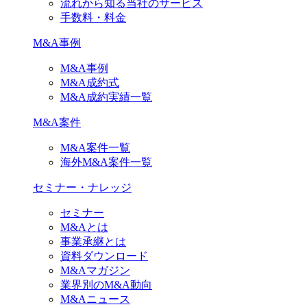
流れから知る当社のサービス
手数料・料金
M&A事例
M&A事例
M&A成約式
M&A成約実績一覧
M&A案件
M&A案件一覧
海外M&A案件一覧
セミナー・ナレッジ
セミナー
M&Aとは
事業承継とは
資料ダウンロード
M&Aマガジン
業界別のM&A動向
M&Aニュース