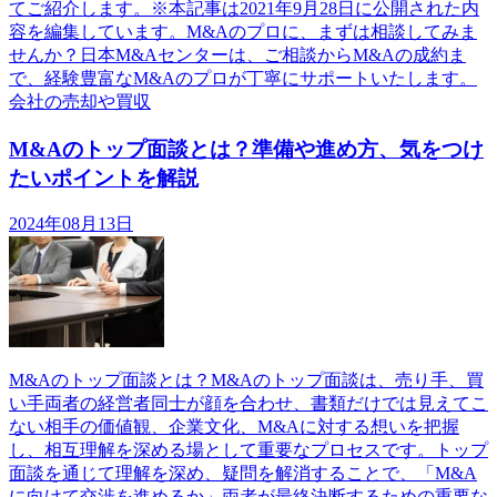
てご紹介します。※本記事は2021年9月28日に公開された内
容を編集しています。M&Aのプロに、まずは相談してみま
せんか？日本M&Aセンターは、ご相談からM&Aの成約ま
で、経験豊富なM&Aのプロが丁寧にサポートいたします。
会社の売却や買収
M&Aのトップ面談とは？準備や進め方、気をつけ
たいポイントを解説
2024年08月13日
M&Aのトップ面談とは？M&Aのトップ面談は、売り手、買
い手両者の経営者同士が顔を合わせ、書類だけでは見えてこ
ない相手の価値観、企業文化、M&Aに対する想いを把握
し、相互理解を深める場として重要なプロセスです。トップ
面談を通じて理解を深め、疑問を解消することで、「M&A
に向けて交渉を進めるか」両者が最終決断するための重要な