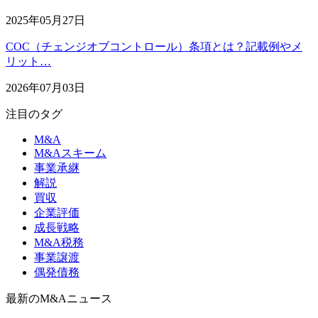
2025年05月27日
COC（チェンジオブコントロール）条項とは？記載例やメ
リット…
2026年07月03日
注目のタグ
M&A
M&Aスキーム
事業承継
解説
買収
企業評価
成長戦略
M&A税務
事業譲渡
偶発債務
最新のM&Aニュース