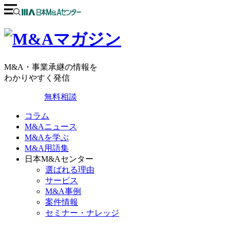
M&A・事業承継の情報を
わかりやすく発信
無料相談
コラム
M&Aニュース
M&Aを学ぶ
M&A用語集
日本M&Aセンター
選ばれる理由
サービス
M&A事例
案件情報
セミナー・ナレッジ