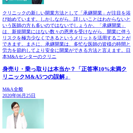
クリニックの新しい開業方法として「承継開業」が注目を浴
び始めています。しかしながら、詳しいことはわからないと
いう医師の方も多いのではないでしょうか。「承継開業」
は、新規開業にはない数々の恩恵を受けながら、開業に伴う
リスクを極力少なくできるというメリットを活用することが
できます。まさに、承継開業は、多忙な医師の皆様の時間と
労力を節約してより安全に開業ができる方法と言えます。日
本M&Aセンターのクリニ
身売り・乗っ取りは本当か？「正答率10%未満ク
リニックM&A5つの誤解」
M&A全般
2020年06月25日