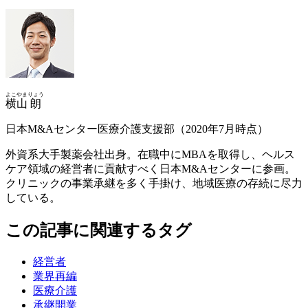
よこやま
りょう
横山
朗
日本M&Aセンター医療介護支援部（2020年7月時点）
外資系大手製薬会社出身。在職中にMBAを取得し、ヘルス
ケア領域の経営者に貢献すべく日本M&Aセンターに参画。
クリニックの事業承継を多く手掛け、地域医療の存続に尽力
している。
この記事に関連するタグ
経営者
業界再編
医療介護
承継開業