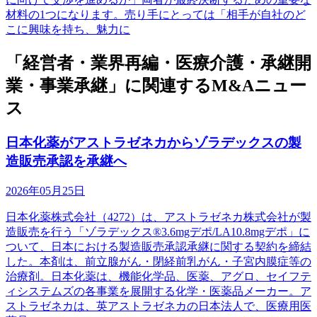
材料の1つになります。売り手にとっては「相手が自社のど
こに興味を持ち、魅力に
「経営者・業界再編・医療介護・承継開
業・事業承継」に関連するM&Aニュー
ス
日本化薬がアストラゼネカからゾラデックスの製
造販売承認を承継へ
2026年05月25日
日本化薬株式会社（4272）は、アストラゼネカ株式会社が製
造販売を行う「ゾラデックス®3.6mgデポ/LA10.8mgデポ」に
ついて、日本における製造販売承認承継に関する契約を締結
した。本剤は、前立腺がん・閉経前乳がん・子宮内膜症等の
治療剤。日本化薬は、機能化学品、医薬、アグロ、セイフテ
ィシステムズの各事業を展開する化学・医薬品メーカー。ア
ストラゼネカは、英アストラゼネカの日本法人で、医療用医