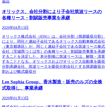
薬品
オリックス、会社分割により子会社筑波リースの
各種リース・割賦販売事業を承継
2026年04月13日
オリックス株式会社（8591）は、会社分割（簡易吸収分割）
により、同社と連結子会社であるオリックス自動車株式会社
（東京都港区）が、同じく連結子会社である筑波リース株式
会社（茨城県つくば市）の各種リース・割賦販売事業を承継
することを決定した。本分割後に筑波リースは、解散・清算
することとなる。オリックスおよびオリックス自動車を吸収
分割承継会社、筑波リースを吸収分割会社とする簡易吸収分
割および略式吸収分
Leo Sophia Group、香水製造・販売のルズの全株
式取得し、事業承継
2026年01月13日
株式会社LeoSophiaGroup（東京都目黒区）は、同グループの