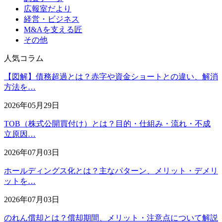
広報室だより
経営・ビジネス
M&Aを支える匠
その他
人気コラム
【図解】債務超過とは？赤字や資金ショートとの違い、解消
方法を…
2026年05月29日
TOB（株式公開買付け）とは？目的・仕組み・流れ・不成
立原因…
2026年07月03日
ホールディングス化とは？主なパターン、メリット・デメリ
ットを…
2026年07月03日
のれん償却とは？償却期間、メリット・注意点について解説