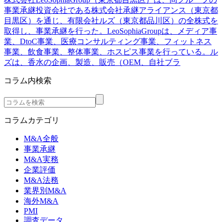
事業承継投資会社である株式会社承継アライアンス（東京都
目黒区）を通じ、有限会社ルズ（東京都品川区）の全株式を
取得し、事業承継を行った。LeoSophiaGroupは、メディア事
業、DtoC事業、医療コンサルティング事業、フィットネス
事業、飲食事業、整体事業、ホスピス事業を行っている。ル
ズは、香水の企画、製造、販売（OEM、自社ブラ
コラム内検索
コラムカテゴリ
M&A全般
事業承継
M&A実務
企業評価
M&A法務
業界別M&A
海外M&A
PMI
調査データ