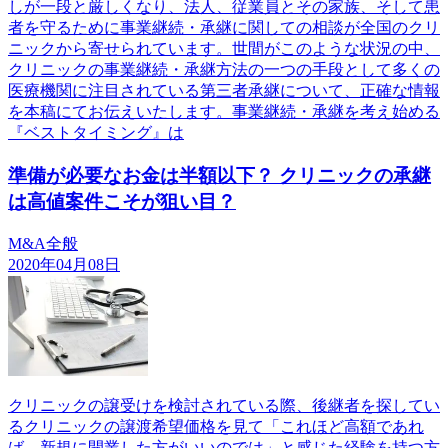
しが一段と厳しくなり、法人、従業員とその家族、そして患
者を守るために事業継続・承継に関しての相談が全国のクリ
ニックから寄せられています。世間がこのような状況の中、
クリニックの事業継続・承継方法の一つの手段として多くの
医療機関に注目されている第三者承継について、正確な情報
を本稿にてお伝えいたします。事業継続・承継を考え始める
『ベストタイミング』は
準備が必要なお金は半額以下？ クリニックの承継
は高値案件こそが狙い目？
M&A全般
2020年04月08日
クリニックの譲受けを検討されている際、後継者を探してい
るクリニックの譲渡希望価格を見て「これほど高額であれ
ば、新規に開業した方がいいのでは」と感じた経験を持つ方