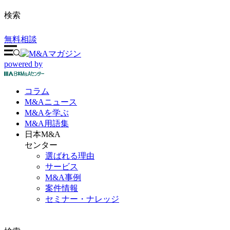
検索
無料相談
powered by
コラム
M&A
ニュース
M&Aを
学ぶ
M&A
用語集
日本M&A
センター
選ばれる理由
サービス
M&A事例
案件情報
セミナー・ナレッジ