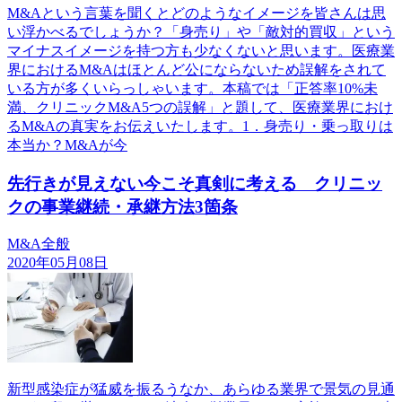
M&Aという言葉を聞くとどのようなイメージを皆さんは思
い浮かべるでしょうか？「身売り」や「敵対的買収」という
マイナスイメージを持つ方も少なくないと思います。医療業
界におけるM&Aはほとんど公にならないため誤解をされて
いる方が多くいらっしゃいます。本稿では「正答率10%未
満、クリニックM&A5つの誤解」と題して、医療業界におけ
るM&Aの真実をお伝えいたします。1．身売り・乗っ取りは
本当か？M&Aが今
先行きが見えない今こそ真剣に考える クリニッ
クの事業継続・承継方法3箇条
M&A全般
2020年05月08日
新型感染症が猛威を振るうなか、あらゆる業界で景気の見通