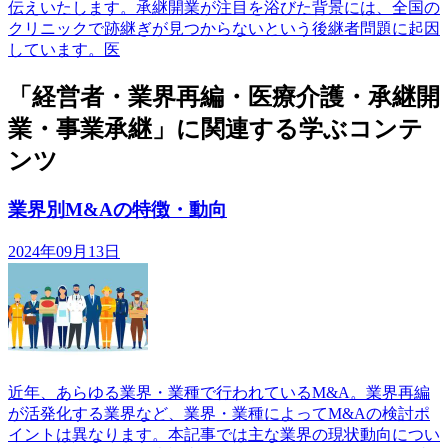
伝えいたします。承継開業が注目を浴びた背景には、全国の
クリニックで跡継ぎが見つからないという後継者問題に起因
しています。医
「経営者・業界再編・医療介護・承継開
業・事業承継」に関連する学ぶコンテ
ンツ
業界別M&Aの特徴・動向
2024年09月13日
近年、あらゆる業界・業種で行われているM&A。業界再編
が活発化する業界など、業界・業種によってM&Aの検討ポ
イントは異なります。本記事では主な業界の現状動向につい