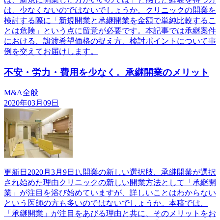
は、少なくないのではないでしょうか。クリニックの開業を
検討する際に「新規開業と承継開業を金額で単純比較するこ
とは危険」という点に留意が必要です。本記事では承継案件
における、譲渡希望価格の捉え方、検討ポイントについて事
例を交えてお届けします。
不安・労力・費用を少なく。承継開業のメリット
M&A全般
2020年03月09日
更新日2020月3月9日1\.開業の新しい選択肢、承継開業が選択
され始めた理由クリニックの新しい開業方法として「承継開
業」が注目を浴び始めていますが、詳しいことはわからない
という医師の方も多いのではないでしょうか。本稿では、
「承継開業」が注目をあびる理由と共に、そのメリットをお