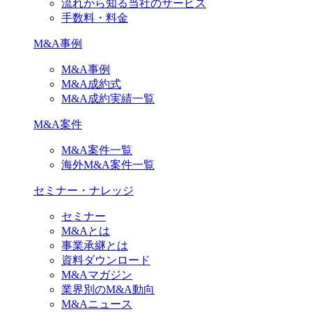
流れから知る当社のサービス
手数料・料金
M&A事例
M&A事例
M&A成約式
M&A成約実績一覧
M&A案件
M&A案件一覧
海外M&A案件一覧
セミナー・ナレッジ
セミナー
M&Aとは
事業承継とは
資料ダウンロード
M&Aマガジン
業界別のM&A動向
M&Aニュース