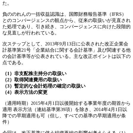
た。
負ののれんの一括収益認識は、国際財務報告基準（IFRS）
とのコンバージェンスの観点から、従来の取扱いが見直され
た処理であり、引き続き、コンバージェンスに向けた段階的
な見直しが行われている。
次ステップとして、2013年9月13日に公表された改正企業会
計基準第21号「企業結合に関する会計基準」及び関連する他
の会計基準等が公表されている。主な改正ポイントは以下の
点である。
（1）非支配株主持分の取扱い
（2）取得関連費用の取扱い
（3）暫定的な会計処理の確定の取扱い
（4）表示方法の変更
（適用時期）2015年4月1日以後開始する事業年度の期首から
適用 表示方法（連結基準第39項）を除き、2014年4月1日以
降での早期適用も可（但し、すべての基準の早期適用が条
件）
今回は、改正基準に伴う組織再編の影響が考えらえる（1）