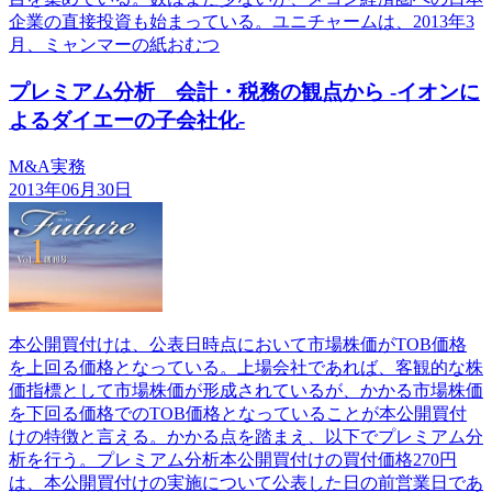
企業の直接投資も始まっている。ユニチャームは、2013年3
月、ミャンマーの紙おむつ
プレミアム分析 会計・税務の観点から -イオンに
よるダイエーの子会社化-
M&A実務
2013年06月30日
本公開買付けは、公表日時点において市場株価がTOB価格
を上回る価格となっている。上場会社であれば、客観的な株
価指標として市場株価が形成されているが、かかる市場株価
を下回る価格でのTOB価格となっていることが本公開買付
けの特徴と言える。かかる点を踏まえ、以下でプレミアム分
析を行う。プレミアム分析本公開買付けの買付価格270円
は、本公開買付けの実施について公表した日の前営業日であ