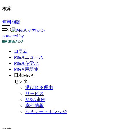
検索
無料相談
powered by
コラム
M&A
ニュース
M&Aを
学ぶ
M&A
用語集
日本M&A
センター
選ばれる理由
サービス
M&A事例
案件情報
セミナー・ナレッジ