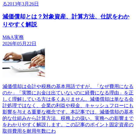
る2013年3月26日
減価償却とは？対象資産、計算方法、仕訳をわか
りやすく解説
M&A実務
2026年05月22日
減価償却は会計や税務の基本用語ですが、「なぜ費用になる
のか」「実際にお金は出ていないのに経費になる理由」を正
しく理解している方は多くありません。減価償却は単なる会
計処理ではなく、企業の利益や税金、キャッシュフローにも
影響を与える重要な概念です。本記事では、減価償却の基本
的な仕組みから計算方法、税務上の扱い、実務への影響まで
をわかりやすく解説します。この記事のポイント固定資産の
取得費用を耐用年数にわ