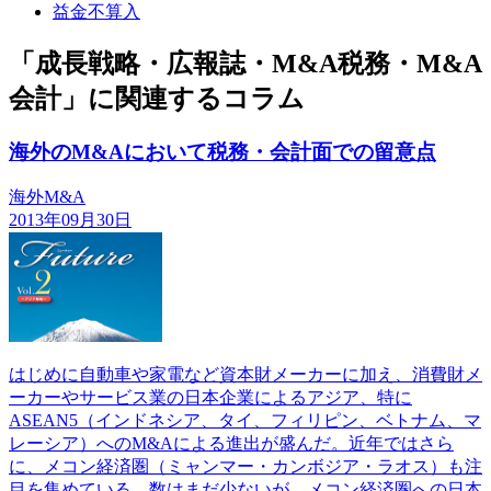
益金不算入
「成長戦略・広報誌・M&A税務・M&A
会計」に関連するコラム
海外のM&Aにおいて税務・会計面での留意点
海外M&A
2013年09月30日
はじめに自動車や家電など資本財メーカーに加え、消費財メ
ーカーやサービス業の日本企業によるアジア、特に
ASEAN5（インドネシア、タイ、フィリピン、ベトナム、マ
レーシア）へのM&Aによる進出が盛んだ。近年ではさら
に、メコン経済圏（ミャンマー・カンボジア・ラオス）も注
目を集めている。数はまだ少ないが、メコン経済圏への日本