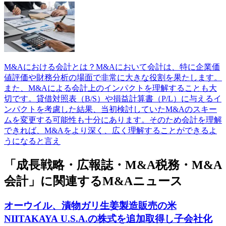
M&Aにおける会計とは？M&Aにおいて会計は、特に企業価
値評価や財務分析の場面で非常に大きな役割を果たします。
また、M&Aによる会計上のインパクトを理解することも大
切です。貸借対照表（B/S）や損益計算書（P/L）に与えるイ
ンパクトを考慮した結果、当初検討していたM&Aのスキー
ムを変更する可能性も十分にあります。そのため会計を理解
できれば、M&Aをより深く、広く理解することができるよ
うになると言え
「成長戦略・広報誌・M&A税務・M&A
会計」に関連するM&Aニュース
オーウイル、漬物ガリ生姜製造販売の米
NIITAKAYA U.S.A.の株式を追加取得し子会社化