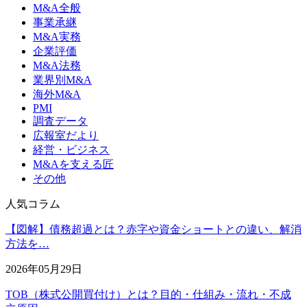
M&A全般
事業承継
M&A実務
企業評価
M&A法務
業界別M&A
海外M&A
PMI
調査データ
広報室だより
経営・ビジネス
M&Aを支える匠
その他
人気コラム
【図解】債務超過とは？赤字や資金ショートとの違い、解消
方法を…
2026年05月29日
TOB（株式公開買付け）とは？目的・仕組み・流れ・不成