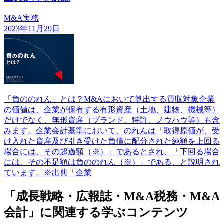
M&A実務
2023年11月29日
「負ののれん」とは？M&Aにおいて算出する買収対象企業
の価値は、企業が保有する有形資産（土地、建物、機械等）
だけでなく、無形資産（ブランド、特許、ノウハウ等）も含
みます。企業会計基準において、のれんは「取得原価が、受
け入れた資産及び引き受けた負債に配分された純額を上回る
場合には、その超過額（※）」であるとされ、「下回る場合
には、その不足額は負ののれん（※）」である、と説明され
ています。※出典「企業
「成長戦略・広報誌・M&A税務・M&A
会計」に関連する学ぶコンテンツ