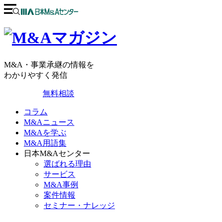
M&A・事業承継の情報を
わかりやすく発信
無料相談
コラム
M&Aニュース
M&Aを学ぶ
M&A用語集
日本M&Aセンター
選ばれる理由
サービス
M&A事例
案件情報
セミナー・ナレッジ