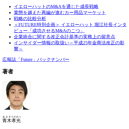
イエローハットのM&Aを通じた成長戦略
業態を越えた再編が進むカー用品マーケット
戦略の比較分析
＜FUTURE特別企画＞ イエローハット 堀江社長インタ
ビュー「成功させるM&Aのこつ」
企業統合に関する改正会計基準の実務上の留意点
インサイダー情報の取扱い～平成25年金商法改正の影
響～
広報誌「Future」バックナンバー
著者
あおき
たかみつ
青木
孝光