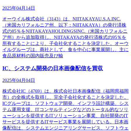
2025年04月14日
オーウイル株式会社（3143）は、NIITAKAYAU.S.A.INC.
（米国カリフォルニア州、以下：NIITAKAYA）の発行済株
式の85％をNIITAKAYAHOLDINGSINC.（米国カリフォルニ
ア州）から追加取得し、NIITAKAYAの発行済株式の95％を
所有することにより、子会社化することを決定した。オーウ
イルグループは、商社として、食を中心に事業展開し、主に
食品原材料の国内販売及び輸
IC、システム開発の日本画像配信を買収
2025年04月04日
株式会社IC（4769）は、株式会社日本画像配信（福岡県福岡
市）の全株式を取得し、完全子会社化することを決定した。
ICグループは、ソフトウェア開発、インフラ設計構築、シス
テム運用支援、ITコンサルティングなどのトータル的なソリ
ューションを提供するITソリューション事業、自社開発のIT
サービスを提供するITサービス事業を展開している。日本画
像配信は、システムエンジニアリングサービス、ソフトウェ