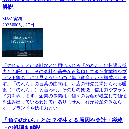
解説
M&A実務
2025年05月27日
「のれん」とは会計などで用いられる「のれん」は超過収益
力とも呼ばれ、その会社が過去から蓄積してきた営業権やブ
ランド等の目には見えないもの（無形資産）から構成されま
す。「のれん」の言葉の由来は、お店の軒先に掲げられる暖
簾（「のれん」）と言われ、その店の象徴、信用力やブラン
ド力を表します。企業の事業は、個々の資産が独立して価値
を生み出しているわけではありません。有形資産のみなら
ず、ブランドや技術力とい
「負ののれん」とは？発生する原因や会計・税務
上の処理を解説