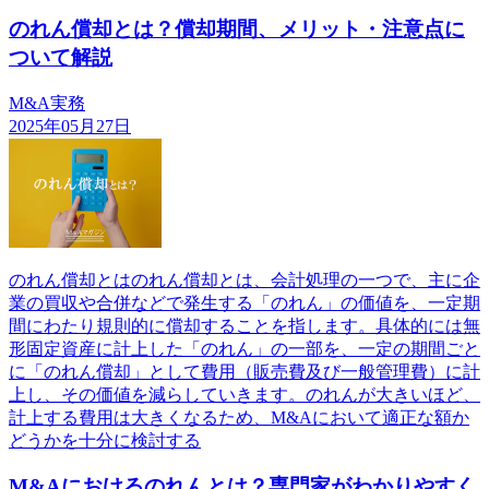
のれん償却とは？償却期間、メリット・注意点に
ついて解説
M&A実務
2025年05月27日
のれん償却とはのれん償却とは、会計処理の一つで、主に企
業の買収や合併などで発生する「のれん」の価値を、一定期
間にわたり規則的に償却することを指します。具体的には無
形固定資産に計上した「のれん」の一部を、一定の期間ごと
に「のれん償却」として費用（販売費及び一般管理費）に計
上し、その価値を減らしていきます。のれんが大きいほど、
計上する費用は大きくなるため、M&Aにおいて適正な額か
どうかを十分に検討する
M&Aにおけるのれんとは？専門家がわかりやすく