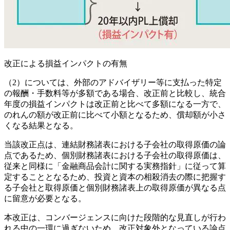
改正による損益インパクトの有無
（2）については、外部のアドバイザリー等に支払った特定
の報酬・手数料等が多額である場合、改正前と比較し、統合
年度の損益インパクトは改正前と比べて多額になる一方で、
のれんの額が改正前に比べて小額となるため、償却額が小さ
くなる結果となる。
当該改正点は、連結財務諸表における子会社の取得原価の論
点であるため、個別財務諸表における子会社の取得原価は、
従来と同様に「金融商品会計に関する実務指針」に従って算
定することとなるため、投資と資本の相殺消去の際に把握す
る子会社と取得原価と個別財務諸表上の取得原価が異なる点
に留意が必要となる。
本改正は、コンバージェンスに向けた段階的な見直しが行わ
れる中の一環に過ぎないため、改正対象外となっている論点