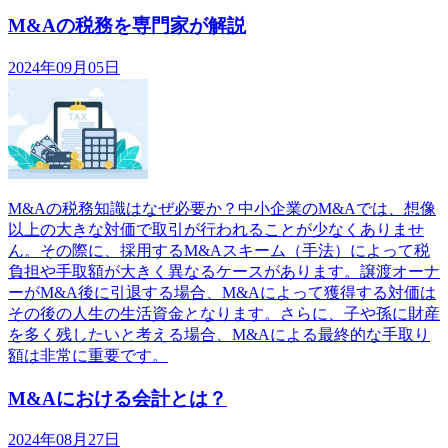
M&Aの税務を専門家が解説
2024年09月05日
M&Aの税務知識はなぜ必要か？中小企業のM&Aでは、想像
以上の大きな対価で取引が行われることが少なくありませ
ん。その際に、採用するM&Aスキーム（手法）によって税
負担や手取額が大きく異なるケースがあります。譲渡オーナ
ーがM&A後に引退する場合、M&Aによって獲得する対価は
その後の人生の生活資金となります。さらに、子や孫に財産
を多く残したいと考える場合、M&Aによる最終的な手取り
額は非常に重要です。
M&Aにおける会計とは？
2024年08月27日