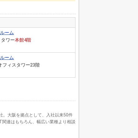
ールーム
トタワー
本館4階
ールーム
オフィスタワー23階
入社。大阪を拠点として、入社以来50件
IT関連はもちろん、幅広い業種より相談