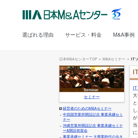
選ばれる理由
サービス・料金
M&A事例
日本M&AセンターTOP
M&Aセミナー
I
I
大
セミナー
と
経営者のためのM&Aセミナー
し
中四国営業所開設記念 事業承継セミ
が
ナー
当
沖縄営業所開設記念 事業承継セミナ
ー&開設祝賀会
に
事業承継セミナー 大廃業時代の歩き