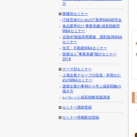
方
業種別セミナー
IT経営者のためのIT業界M&A研究会
食品業界向け 事業承継/成長戦略型
M&Aセミナー
全国47都道府県開催 調剤薬局M&A
セミナー
住宅・不動産M&Aセミナー
医療法人“事業承継”検討セミナー
2018
テーマ別セミナー
上場企業グループの役員・幹部のた
めのM&Aセミナー
譲渡企業の事例から学ぶ成長戦略の
描き方
レバレッジ成長戦略実践講座
セミナー講師実績
セミナー情報配信登録