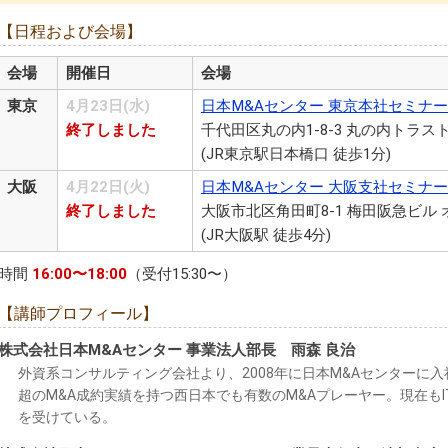
【日程および会場】
会場
開催日
会場
東京
4月23日(水)
日本M&Aセンター 東京本社セミナ
終了しました
千代田区丸の内1-8-3 丸の内トラス
(JR東京駅日本橋口 徒歩1分)
大阪
4月22日(火)
日本M&Aセンター 大阪支社セミナ
終了しました
大阪市北区角田町8-1 梅田阪急ビル 
(JR大阪駅 徒歩4分)
時間
16:00〜18:00
（受付15:30〜）
【講師プロフィール】
株式会社日本M&Aセンター 事業法人部長 雨森 良治
外資系コンサルティング会社より、2008年に日本M&Aセンターに
超のM&A成約実績を持つ西日本でも有数のM&Aプレーヤー。現在も
を受けている。