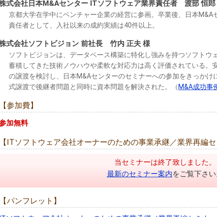
株式会社日本M&Aセンター ITソフトウェア業界責任者 渡部 恒郎
京都大学在学中にベンチャー企業の経営に参画。卒業後、日本M&A
責任者として、入社以来の成約実績は40件以上。
株式会社ソフトビジョン 前社長 竹内 正夫 様
ソフトビジョンは、データベース構築に特化し強みを持つソフトウェ
蓄積してきた技術ノウハウや柔軟な対応力は高く評価されている。
の譲渡を検討し、日本M&Aセンターのセミナーへの参加をきっかけ
式譲渡で後継者問題と同時に資本問題を解決された。（
M&A成功事
【参加費】
参加無料
【ITソフトウェア会社オーナーのための事業承継／業界再編セ
当セミナーは終了致しました。
最新のセミナー案内
をご覧下さい
【パンフレット】