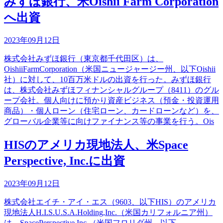
みずほ銀行、米Oishii Farm Corporation
へ出資
2023年09月12日
株式会社みずほ銀行（東京都千代田区）は、
OishiiFarmCorporation（米国ニュージャージー州、以下Oishii
社）に対して、10百万米ドルの出資を行った。みずほ銀行
は、株式会社みずほフィナンシャルグループ（8411）のグル
ープ会社。個人向けに預かり資産ビジネス（預金・投資運用
商品）・個人ローン（住宅ローン、カードローンなど）を、
グローバル企業等に向けファイナンス等の事業を行う。Ois
HISのアメリカ現地法人、米Space
Perspective, Inc.に出資
2023年09月12日
株式会社エイチ・アイ・エス（9603、以下HIS）のアメリカ
現地法人H.I.S.U.S.A.Holding,Inc.（米国カリフォルニア州）
は、SpacePerspective,Inc.（米国フロリダ州、以下