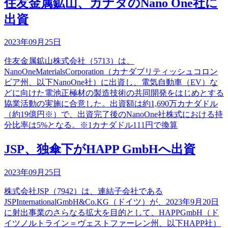
住友金属鉱山、カナダのNano One社に
出資
2023年09月25日
住友金属鉱山株式会社（5713）は、
NanoOneMaterialsCorporation（カナダブリティッシュコロン
ビア州、以下NanoOne社）に出資し、電気自動車（EV）な
どに向けた電池正極材の製造技術の共同開発をはじめとする
協業活動の実施に合意した。出資額は約1,690万カナダドル
（約19億円※）で、出資完了後のNanoOne社株式における持
分比率は5%となる。※1カナダドル111円で換算
JSP、独傘下がHAPP GmbHへ出資
2023年09月25日
株式会社JSP（7942）は、連結子会社である
JSPInternationalGmbH&Co.KG（ドイツ）が、2023年9月20日
に射出事業のさらなる拡大を目的として、HAPPGmbH（ド
イツノルトライン＝ヴェストファーレン州、以下HAPP社）