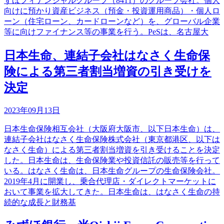
ずほフィナンシャルグループ（8411）のグループ会社。個人
向けに預かり資産ビジネス（預金・投資運用商品）・個人ロ
ーン（住宅ローン、カードローンなど）を、グローバル企業
等に向けファイナンス等の事業を行う。PeSは、名古屋大
日本生命、連結子会社はなさく生命保
険による第三者割当増資の引き受けを
決定
2023年09月13日
日本生命保険相互会社（大阪府大阪市、以下日本生命）は、
連結子会社はなさく生命保険株式会社（東京都港区、以下は
なさく生命）による第三者割当増資を引き受けることを決定
した。日本生命は、生命保険業や投資信託の販売等を行って
いる。はなさく生命は、日本生命グループの生命保険会社。
2019年4月に開業し、乗合代理店・ダイレクトマーケットに
おいて事業を拡大してきた。日本生命は、はなさく生命の持
続的な成長と財務基