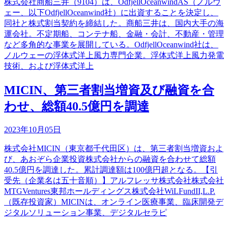
株式会社商船三井（9104）は、OdfjellOceanwindAS（ノルウ
ェー、以下OdfjellOceanwind社）に出資することを決定し、
同社と株式割当契約を締結した。商船三井は、国内大手の海
運会社。不定期船、コンテナ船、金融・会計、不動産・管理
など多角的な事業を展開している。OdfjellOceanwind社は、
ノルウェーの浮体式洋上風力専門企業。浮体式洋上風力発電
技術、および浮体式洋上
MICIN、第三者割当増資及び融資を合
わせ、総額40.5億円を調達
2023年10月05日
株式会社MICIN（東京都千代田区）は、第三者割当増資およ
び、あおぞら企業投資株式会社からの融資を合わせて総額
40.5億円を調達した。累計調達額は100億円超となる。【引
受先（企業名は五十音順）】アルフレッサ株式会社株式会社
MTGVentures東邦ホールディングス株式会社WiLFundII,L.P.
（既存投資家）MICINは、オンライン医療事業、臨床開発デ
ジタルソリューション事業、デジタルセラピ