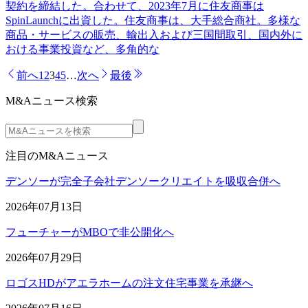
契約を締結した。合わせて、2023年7月に住友商事は
SpinLaunchに出資した。住友商事は、大手総合商社。多様な
商品・サービスの販売、輸出入および三国間取引、国内外に
おける事業投資など、多角的な
前へ
1
2
3
4
5
…
次へ
最後
M&Aニュース検索
注目のM&Aニュース
デンソーが完全子会社デンソークリエイトを吸収合併へ
2026年07月13日
フューチャーがMBOで非公開化へ
2026年07月29日
ロゴスHDがアエラホームの注文住宅事業を承継へ