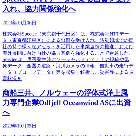
入れ、協力関係強化へ
2023年10月06日
株式会社Spectee（東京都千代田区）は、株式会社NTTデー
タ（東京都江東区）による出資を受け入れ、防災領域での両
社の持つ様々なアセットを活用した事業連携の推進、および
海外展開に向け両社の協力関係を強化することで合意した。
Specteeは、災害発生時にソーシャルメディア上の投稿や気
象データ、全国の道路・河川カメラの情報、自動車の走行デ
ータ（プローブデータ）等を収集・解析し、災害等による被
害状況を
商船三井、ノルウェーの浮体式洋上風
力専門企業Odfjell Oceanwind ASに出資
へ
2023年10月05日