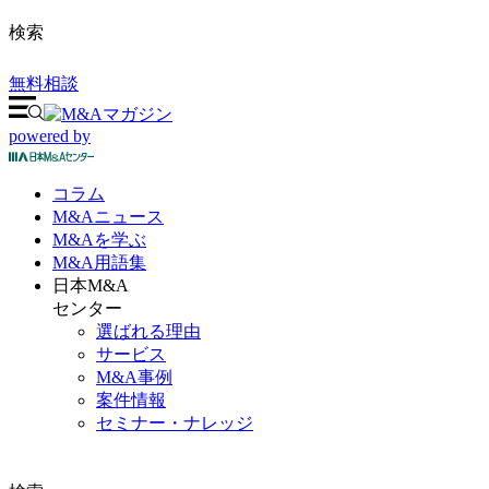
検索
無料相談
powered by
コラム
M&A
ニュース
M&Aを
学ぶ
M&A
用語集
日本M&A
センター
選ばれる理由
サービス
M&A事例
案件情報
セミナー・ナレッジ