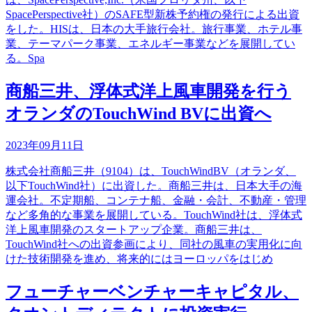
SpacePerspective社）のSAFE型新株予約権の発行による出資
をした。HISは、日本の大手旅行会社。旅行事業、ホテル事
業、テーマパーク事業、エネルギー事業などを展開してい
る。Spa
商船三井、浮体式洋上風車開発を行う
オランダのTouchWind BVに出資へ
2023年09月11日
株式会社商船三井（9104）は、TouchWindBV（オランダ、
以下TouchWind社）に出資した。商船三井は、日本大手の海
運会社。不定期船、コンテナ船、金融・会計、不動産・管理
など多角的な事業を展開している。TouchWind社は、浮体式
洋上風車開発のスタートアップ企業。商船三井は、
TouchWind社への出資参画により、同社の風車の実用化に向
けた技術開発を進め、将来的にはヨーロッパをはじめ
フューチャーベンチャーキャピタル、