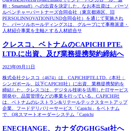
称：Smartstaff）への出資を決定した。なお本出資は、パーソ
ルベンチャーパートナーズ合同会社（東京都港区、旧
PERSOLINNOVATIONFUND合同会社）を通じて実施され
た。パーソルホールディングスは、グループにて事務派遣・
人材紹介事業を主軸とする人材総合サ
クレスコ、ベトナムのCAPICHI PTE.
LTD.に出資、及び業務提携契約締結へ
2023年09月11日
株式会社クレスコ（4674）は、CAPICHIPTE.LTD.（本社：
シンガポール、以下CAPICHI社）に出資、業務提携契約を
締結した。クレスコは、デジタル技術を活用したITサービス
開発や、品質管理などの事業を行っている。CAPICHI社
は、ベトナムのレストラン&リテールテックスタートアップ
企業。フードデリバリーサービス「Capichi」をベトナム
で、QRスマートオーダーシステム「Capichi
ENECHANGE、カナダのGHGSat社へ