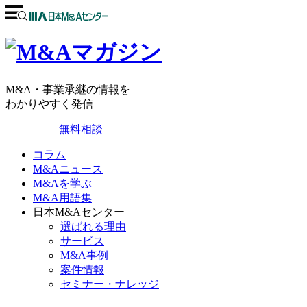
M&A・事業承継の情報を
わかりやすく発信
無料相談
コラム
M&Aニュース
M&Aを学ぶ
M&A用語集
日本M&Aセンター
選ばれる理由
サービス
M&A事例
案件情報
セミナー・ナレッジ