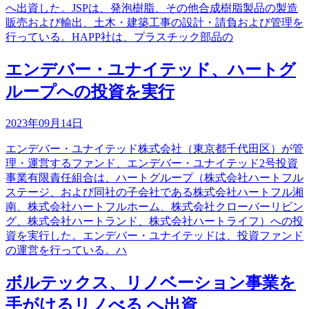
へ出資した。JSPは、発泡樹脂、その他合成樹脂製品の製造
販売および輸出、土木・建築工事の設計・請負および管理を
行っている。HAPP社は、プラスチック部品の
エンデバー・ユナイテッド、ハートグ
ループへの投資を実行
2023年09月14日
エンデバー・ユナイテッド株式会社（東京都千代田区）が管
理・運営するファンド、エンデバー・ユナイテッド2号投資
事業有限責任組合は、ハートグループ（株式会社ハートフル
ステージ、および同社の子会社である株式会社ハートフル湘
南、株式会社ハートフルホーム、株式会社クローバーリビン
グ、株式会社ハートランド、株式会社ハートライフ）への投
資を実行した。エンデバー・ユナイテッドは、投資ファンド
の運営を行っている。ハ
ボルテックス、リノベーション事業を
手がけるリノべる へ出資