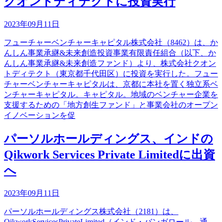
クオントディテクトに投資実行
2023年09月11日
フューチャーベンチャーキャピタル株式会社（8462）は、か
んしん事業承継&未来創造投資事業有限責任組合（以下、か
んしん事業承継&未来創造ファンド）より、株式会社クオン
トディテクト（東京都千代田区）に投資を実行した。フュー
チャーベンチャーキャピタルは、京都に本社を置く独立系ベ
ンチャーキャピタル。キャピタル。地域のベンチャー企業を
支援するための「地方創生ファンド」と事業会社のオープン
イノベーションを促
パーソルホールディングス、インドの
Qikwork Services Private Limitedに出資
へ
2023年09月11日
パーソルホールディングス株式会社（2181）は、
QikworkServicesPrivateLimited（インド・バンガロール、通