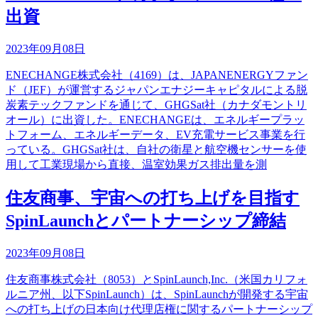
出資
2023年09月08日
ENECHANGE株式会社（4169）は、JAPANENERGYファン
ド（JEF）が運営するジャパンエナジーキャピタルによる脱
炭素テックファンドを通じて、GHGSat社（カナダモントリ
オール）に出資した。ENECHANGEは、エネルギープラッ
トフォーム、エネルギーデータ、EV充電サービス事業を行
っている。GHGSat社は、自社の衛星と航空機センサーを使
用して工業現場から直接、温室効果ガス排出量を測
住友商事、宇宙への打ち上げを目指す
SpinLaunchとパートナーシップ締結
2023年09月08日
住友商事株式会社（8053）とSpinLaunch,Inc.（米国カリフォ
ルニア州、以下SpinLaunch）は、SpinLaunchが開発する宇宙
への打ち上げの日本向け代理店権に関するパートナーシップ