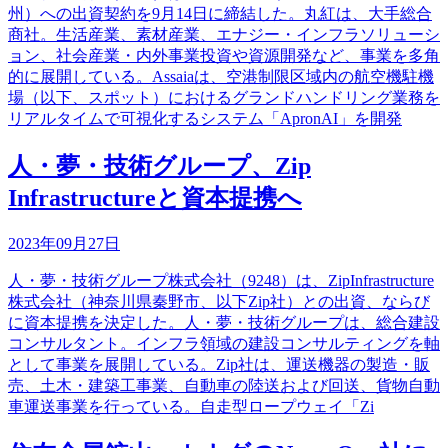
州）への出資契約を9月14日に締結した。丸紅は、大手総合
商社。生活産業、素材産業、エナジー・インフラソリューシ
ョン、社会産業・内外事業投資や資源開発など、事業を多角
的に展開している。Assaiaは、空港制限区域内の航空機駐機
場（以下、スポット）におけるグランドハンドリング業務を
リアルタイムで可視化するシステム「ApronAI」を開発
人・夢・技術グループ、Zip
Infrastructureと資本提携へ
2023年09月27日
人・夢・技術グループ株式会社（9248）は、ZipInfrastructure
株式会社（神奈川県秦野市、以下Zip社）との出資、ならび
に資本提携を決定した。人・夢・技術グループは、総合建設
コンサルタント。インフラ領域の建設コンサルティングを軸
として事業を展開している。Zip社は、運送機器の製造・販
売、土木・建築工事業、自動車の陸送および回送、貨物自動
車運送事業を行っている。自走型ロープウェイ「Zi