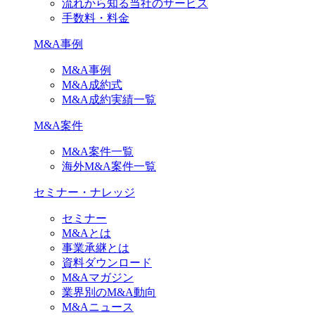
流れから知る当社のサービス
手数料・料金
M&A事例
M&A事例
M&A成約式
M&A成約実績一覧
M&A案件
M&A案件一覧
海外M&A案件一覧
セミナー・ナレッジ
セミナー
M&Aとは
事業承継とは
資料ダウンロード
M&Aマガジン
業界別のM&A動向
M&Aニュース