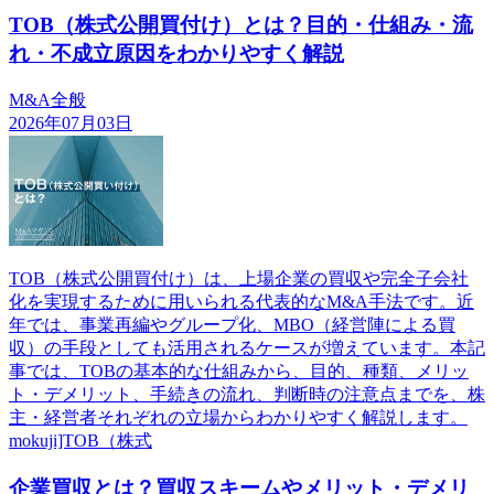
TOB（株式公開買付け）とは？目的・仕組み・流
れ・不成立原因をわかりやすく解説
M&A全般
2026年07月03日
TOB（株式公開買付け）は、上場企業の買収や完全子会社
化を実現するために用いられる代表的なM&A手法です。近
年では、事業再編やグループ化、MBO（経営陣による買
収）の手段としても活用されるケースが増えています。本記
事では、TOBの基本的な仕組みから、目的、種類、メリッ
ト・デメリット、手続きの流れ、判断時の注意点までを、株
主・経営者それぞれの立場からわかりやすく解説します。
mokuji]TOB（株式
企業買収とは？買収スキームやメリット・デメリ