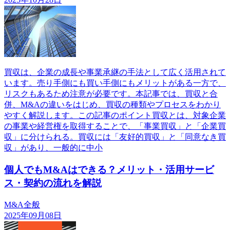
買収は、企業の成長や事業承継の手法として広く活用されて
います。売り手側にも買い手側にもメリットがある一方で、
リスクもあるため注意が必要です。本記事では、買収と合
併、M&Aの違いをはじめ、買収の種類やプロセスをわかり
やすく解説します。この記事のポイント買収とは、対象企業
の事業や経営権を取得することで、「事業買収」と「企業買
収」に分けられる。買収には「友好的買収」と「同意なき買
収」があり、一般的に中小
個人でもM&Aはできる？メリット・活用サービ
ス・契約の流れを解説
M&A全般
2025年09月08日