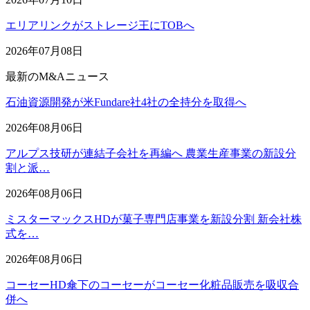
エリアリンクがストレージ王にTOBへ
2026年07月08日
最新のM&Aニュース
石油資源開発が米Fundare社4社の全持分を取得へ
2026年08月06日
アルプス技研が連結子会社を再編へ 農業生産事業の新設分
割と派…
2026年08月06日
ミスターマックスHDが菓子専門店事業を新設分割 新会社株
式を…
2026年08月06日
コーセーHD傘下のコーセーがコーセー化粧品販売を吸収合
併へ