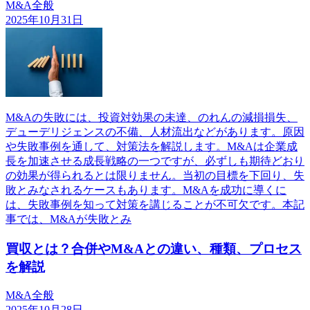
M&A全般
2025年10月31日
M&Aの失敗には、投資対効果の未達、のれんの減損損失、
デューデリジェンスの不備、人材流出などがあります。原因
や失敗事例を通して、対策法を解説します。M&Aは企業成
長を加速させる成長戦略の一つですが、必ずしも期待どおり
の効果が得られるとは限りません。当初の目標を下回り、失
敗とみなされるケースもあります。M&Aを成功に導くに
は、失敗事例を知って対策を講じることが不可欠です。本記
事では、M&Aが失敗とみ
買収とは？合併やM&Aとの違い、種類、プロセス
を解説
M&A全般
2025年10月28日