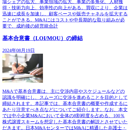
場シェアの拡大、事業領域の拡大、事業の多角化、人材獲
得・技術力向上、効率性の向上がある。買収により、企業は
迅速に成長を加速し、顧客ベースや販売チャネルを拡大する
ことができる。M&Aにはコストや中長期的な取り組みが必
要で、成約後の経営統合計
基本合意書（LOI/MOU）の締結
2024年08月19日
M&Aで基本合意書は、主に交渉内容やスケジュールなどの
認識を明確にし、スムーズに交渉を進めることを目的として
締結されます。本記事では、基本合意書の概要や作成するに
あたり注意すべき点などについてご紹介します。なお、本文
では中小企業M&Aにおいて全体の8割程度を占める、100％
株式譲渡スキームを想定した基本合意書の解説とさせていた
だきます。日本M&AセンターではM&Aに精通した弁護士・