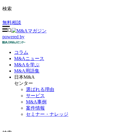
検索
無料相談
powered by
コラム
M&A
ニュース
M&Aを
学ぶ
M&A
用語集
日本M&A
センター
選ばれる理由
サービス
M&A事例
案件情報
セミナー・ナレッジ