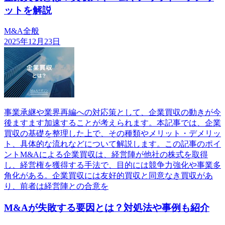
ットを解説
M&A全般
2025年12月23日
事業承継や業界再編への対応策として、企業買収の動きが今
後ますます加速することが考えられます。本記事では、企業
買収の基礎を整理した上で、その種類やメリット・デメリッ
ト、具体的な流れなどについて解説します。この記事のポイ
ントM&Aによる企業買収は、経営陣が他社の株式を取得
し、経営権を獲得する手法で、目的には競争力強化や事業多
角化がある。企業買収には友好的買収と同意なき買収があ
り、前者は経営陣との合意を
M&Aが失敗する要因とは？対処法や事例も紹介