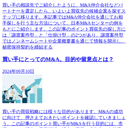
買い手の相談先でご紹介したように、M&A仲介会社などパ
ートナーを選定したら、いよいよ買収先の候補企業を探すス
テップに移ります。本記事ではM&A仲介会社を通じてお相
手探しを行う主な方法について、日本M&Aセンターの例を
もとにご紹介します。この記事のポイント買収先の探し方に
は「譲渡案件型」と「仕掛け型」の2つがあり、譲渡案件型
ではノンネームシートや企業概要書を通じて情報を開示し、
秘密保持契約を締結する
買い手にとってのM&A。目的や留意点とは？
2024年09月10日
買い手の買収戦略には様々な目的があります。M&Aの成功
に向けて、押さえておきたいポイントを確認していきましょ
う。この記事のポイント買い手がM&Aを行う目的には、市