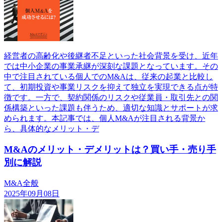
経営者の高齢化や後継者不足といった社会背景を受け、近年
では中小企業の事業承継が深刻な課題となっています。その
中で注目されている個人でのM&Aは、従来の起業と比較し
て、初期投資や事業リスクを抑えて独立を実現できる点が特
徴です。一方で、契約関係のリスクや従業員・取引先との関
係構築といった課題も伴うため、適切な知識とサポートが求
められます。本記事では、個人M&Aが注目される背景か
ら、具体的なメリット・デ
M&Aのメリット・デメリットは？買い手・売り手
別に解説
M&A全般
2025年09月08日