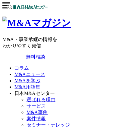
M&A・事業承継の情報を
わかりやすく発信
無料相談
コラム
M&Aニュース
M&Aを学ぶ
M&A用語集
日本M&Aセンター
選ばれる理由
サービス
M&A事例
案件情報
セミナー・ナレッジ