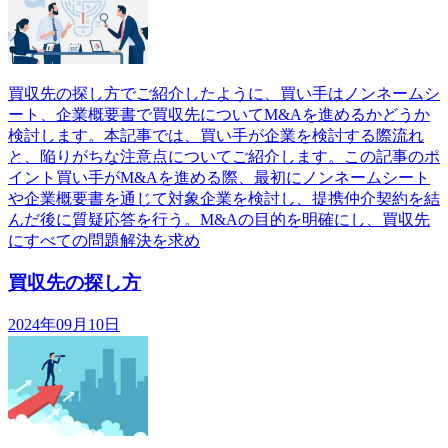
買収先の探し方でご紹介したように、買い手はノンネームシ
ート、企業概要書で買収先についてM&Aを進めるかどうか
検討します。本記事では、買い手が企業を検討する際流れ
と、陥りがちな注意点についてご紹介します。この記事のポ
イント買い手がM&Aを進める際、最初にノンネームシート
や企業概要書を通じて対象企業を検討し、提携仲介契約を結
んだ後に質疑応答を行う。M&Aの目的を明確にし、買収先
にすべての問題解決を求め
買収先の探し方
2024年09月10日